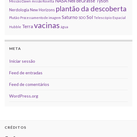
NASA
Neil deGrasse Tyson
Missão Dawn
missão Rosetta
plantão da descoberta
Nerdologia
New Horizons
Sol
Saturno
Plutão
Processamento de imagem
SDO
Telescópio Espacial
vacinas
Terra
Hubble
água
META
Iniciar sessão
Feed de entradas
Feed de comentários
WordPress.org
CRÉDITOS