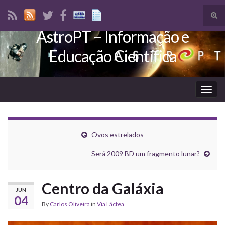
Tog
sear
AstroPT – Informação e
Search for:
for
Educação Científica
Togg
navig
Ovos estrelados
Será 2009 BD um fragmento lunar?
Centro da Galáxia
JUN
04
By
Carlos Oliveira
in
Via Láctea