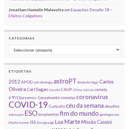
Jonathan Hamelin Malavolta
em
Equações-Desafio 18 –
Efeitos Coligativos
CATEGORIAS
Categorias
ETIQUETAS
astroPT
2012
Carlos
APOD
astrobiologia
Bosão de Higgs
Oliveira
Carl Sagan
CAUP
cometa
Cassini
China
ciência
coronavirus
67P/Churyumov-Gerasimenko
cometas
COVID-19
céu da semana
Curiosity
desafios
ESO
fim do mundo
exoplanetas
educação
geologia em
Marte
Lua
Missão Cassini
ISS
Marte
humor
Kurzgesagt