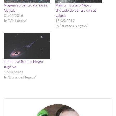
Viagem ao centro da nossa
Mais um Buraco Negro
Galáxia
chutado do centro da sua
01/04/2016
galáxia
In "Via Láctea"
18/05/2017
In "Buracos Negros"
Hubble vê Buraco Negro
fugitivo
12/04/2023
In "Buracos Negros"