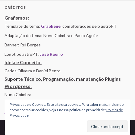
CRÉDITOS
Grafismos:
Template do tema:
Graphene
, com alterações pelo astroPT
Adaptação do tema: Nuno Coimbra e Paulo Aguiar
Banner: Rui Borges
Logotipo astroPT:
José Raeiro
Ideia e Conceito:
Carlos Oliveira e Daniel Bento
Suporte Técnico, Programação, manutenção Plugins
Wordpress:
Nuno Coimbra
Privacidade e Cookies: Este site usa cookies. Para saber mais, incluindo
como controlar cookies, veja a nossa política de privacidade:
Política de
Alojamento por Simbiose
Privacidade
© 2026 AstroPT - Informação e Educação Científica.
Made with
by
Graphene Themes
.