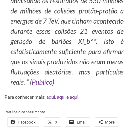
analisando os resultados de 530 milhões
de milhões de colisões protão-protão a
energias de 7 TeV, que tinham acontecido
durante essas colisões 21 eventos de
geração de bariões Xi_b^*. Isto é
estatisticamente suficiente para afirmar
que os sinais produzidos não eram meras
flutuações aleatórias, mas partículas
reais. ”
(
Publico
)
Para conhecer mais:
aqui
,
aqui
e
aqui
.
Partilhe o conhecimento!
Facebook
X
Email
More