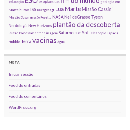
ESO
fim do mundo
exoplanetas
educação
geologia em
Marte
Lua
Missão Cassini
ISS
Marte
humor
Kurzgesagt
NASA
Neil deGrasse Tyson
Missão Dawn
missão Rosetta
plantão da descoberta
Nerdologia
New Horizons
Sol
Saturno
Plutão
Processamento de imagem
SDO
Telescópio Espacial
vacinas
Terra
Hubble
água
META
Iniciar sessão
Feed de entradas
Feed de comentários
WordPress.org