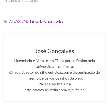
In "Ciência Importante"
ATLAS
,
CMS
,
Física
,
LHC
,
partículas
José Gonçalves
Licenciado e Mestre em Física para o Ensino pela
Universidade do Porto.
Criador/gestor do sítio eufisica.com e disseminação do
mesmo pelos vários sítios da web.
Para saber mais ir a
http://www.linkedin.com/in/eufisica