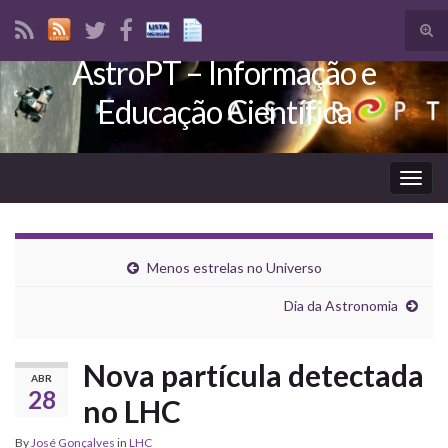
Tog
sear
AstroPT – Informação e
Search for:
for
Educação Científica
Togg
navig
Menos estrelas no Universo
Dia da Astronomia
Nova partícula detectada
ABR
28
no LHC
By
José Gonçalves
in
LHC