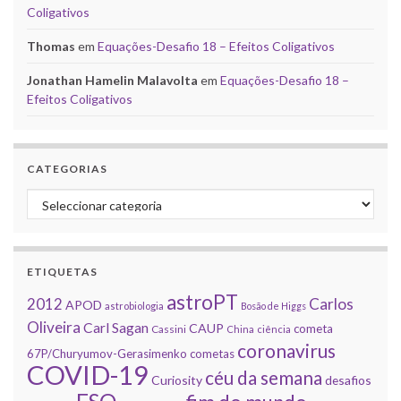
Coligativos
Thomas
em
Equações-Desafio 18 – Efeitos Coligativos
Jonathan Hamelin Malavolta
em
Equações-Desafio 18 –
Efeitos Coligativos
CATEGORIAS
Categorias
ETIQUETAS
astroPT
2012
Carlos
APOD
astrobiologia
Bosão de Higgs
Oliveira
Carl Sagan
CAUP
cometa
Cassini
China
ciência
coronavirus
67P/Churyumov-Gerasimenko
cometas
COVID-19
céu da semana
Curiosity
desafios