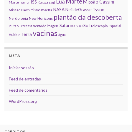
Marte
Lua
Missão Cassini
ISS
Marte
humor
Kurzgesagt
NASA
Neil deGrasse Tyson
Missão Dawn
missão Rosetta
plantão da descoberta
Nerdologia
New Horizons
Sol
Saturno
Plutão
Processamento de imagem
SDO
Telescópio Espacial
vacinas
Terra
Hubble
água
META
Iniciar sessão
Feed de entradas
Feed de comentários
WordPress.org
CRÉDITOS