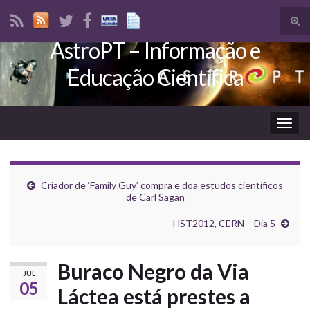
Tog
sear
AstroPT – Informação e
Search for:
for
Educação Científica
Togg
navig
Criador de ‘Family Guy’ compra e doa estudos científicos
de Carl Sagan
HST2012, CERN – Dia 5
Buraco Negro da Via
JUL
05
Láctea está prestes a