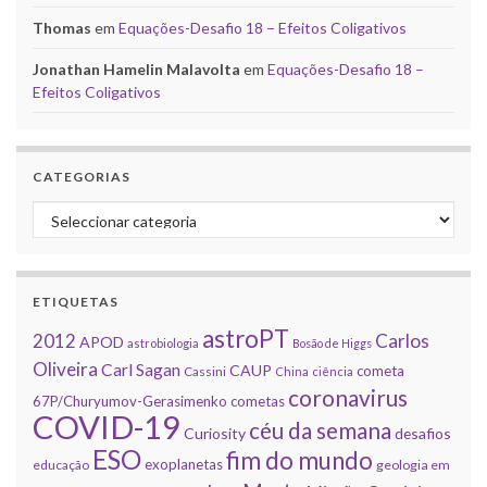
Thomas
em
Equações-Desafio 18 – Efeitos Coligativos
Jonathan Hamelin Malavolta
em
Equações-Desafio 18 –
Efeitos Coligativos
CATEGORIAS
Categorias
ETIQUETAS
astroPT
2012
Carlos
APOD
astrobiologia
Bosão de Higgs
Oliveira
Carl Sagan
CAUP
cometa
Cassini
China
ciência
coronavirus
67P/Churyumov-Gerasimenko
cometas
COVID-19
céu da semana
Curiosity
desafios
ESO
fim do mundo
exoplanetas
educação
geologia em