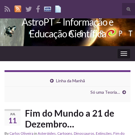
Tog
sear
AstroPT – Informação e
Search for:
for
Educação Científica
Togg
navig
Linha da Manhã
Só uma Teoria…
Fim do Mundo a 21 de
JUL
11
Dezembro…
By
Carlos Oliveira
in
Asteróides
,
Cartoons
,
Dinossauros
,
Extinções
,
Fim do