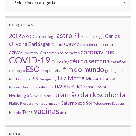
Categorias
ETIQUETAS
astroPT
2012
Carlos
APOD
astrobiologia
Bosão de Higgs
Oliveira
Carl Sagan
CAUP
cometa
Cassini
China
ciência
coronavirus
67P/Churyumov-Gerasimenko
cometas
COVID-19
céu da semana
Curiosity
desafios
ESO
fim do mundo
exoplanetas
educação
geologia em
Marte
Lua
Missão Cassini
ISS
Marte
humor
Kurzgesagt
NASA
Neil deGrasse Tyson
Missão Dawn
missão Rosetta
plantão da descoberta
Nerdologia
New Horizons
Sol
Saturno
Plutão
Processamento de imagem
SDO
Telescópio Espacial
vacinas
Terra
Hubble
água
META