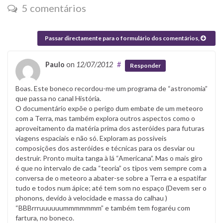
5 comentários
Passar directamente para o formulário dos comentários,
Paulo
on
12/07/2012
#
Responder
Boas. Este boneco recordou-me um programa de “astronomia”
que passa no canal História.
O documentário expõe o perigo dum embate de um meteoro
com a Terra, mas também explora outros aspectos como o
aproveitamento da matéria prima dos asteróides para futuras
viagens espaciais e não só. Exploram as possiveis
composições dos asteróides e técnicas para os desviar ou
destruir. Pronto muita tanga à lá “Americana”. Mas o mais giro
é que no intervalo de cada “teoria” os tipos vem sempre com a
conversa de o meteoro a abater-se sobre a Terra e a espatifar
tudo e todos num ápice; até tem som no espaço (Devem ser o
phonons, devido à velocidade e massa do calhau )
“BBBrrruuuuuummmmmmm” e também tem fogaréu com
fartura, no boneco.