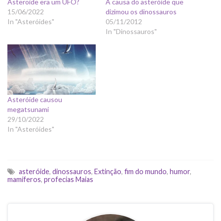
Asteroide era um UFO?
A causa do asteróide que
15/06/2022
dizimou os dinossauros
In "Asteróides"
05/11/2012
In "Dinossauros"
Asteróide causou
megatsunami
29/10/2022
In "Asteróides"
asteróide
,
dinossauros
,
Extinção
,
fim do mundo
,
humor
,
mamíferos
,
profecias Maias