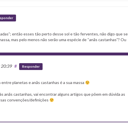
sponder
adas”; então esses tão perto desse sol e tão ferventes, não digo que se
s massa, mas pelo menos não serão uma espécie de “anãs castanhas”? Ou
t 20:39
#
Responder
a entre planetas e anãs castanhas é a sua massa
 às anãs castanhas, vai encontrar alguns artigos que põem em dúvida as
ossas convenções/definições