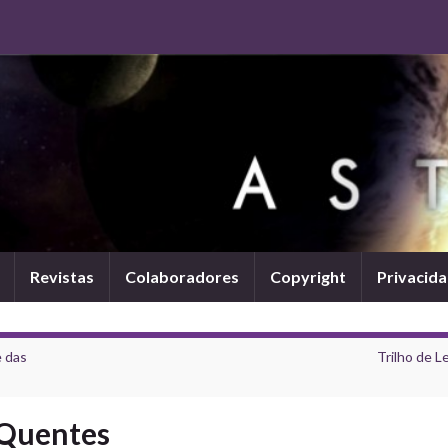
Revistas
Colaboradores
Copyright
Privacid
e das
Trilho de L
 Quentes