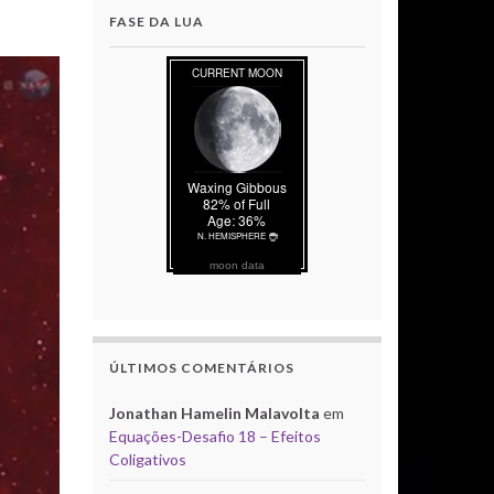
FASE DA LUA
moon data
ÚLTIMOS COMENTÁRIOS
Jonathan Hamelin Malavolta
em
Equações-Desafio 18 – Efeitos
Coligativos