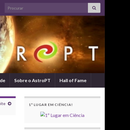
Search for:
ade
Sobre o AstroPT
Hall of Fame
eite
1º LUGAR EM CIÊNCIA!