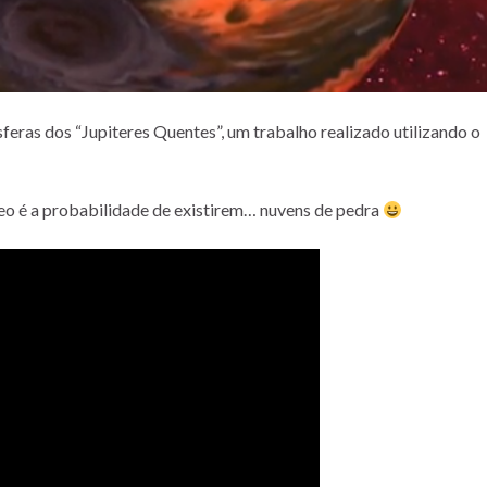
eras dos “Jupiteres Quentes”, um trabalho realizado utilizando o
o é a probabilidade de existirem… nuvens de pedra