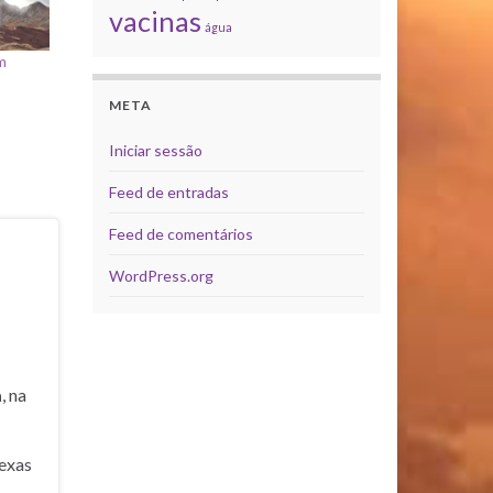
vacinas
água
m
META
Iniciar sessão
Feed de entradas
Feed de comentários
WordPress.org
a
, na
exas