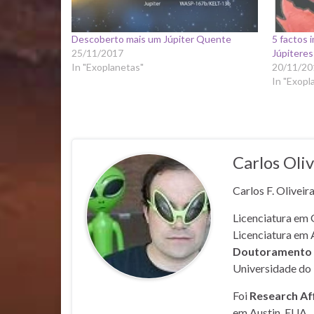
Descoberto mais um Júpiter Quente
5 factos 
25/11/2017
Júpitere
In "Exoplanetas"
20/11/20
In "Exopl
Carlos Oliv
Carlos F. Oliveir
Licenciatura em 
Licenciatura em 
Doutoramento e
Universidade do 
Foi
Research Af
em Austin, EUA.