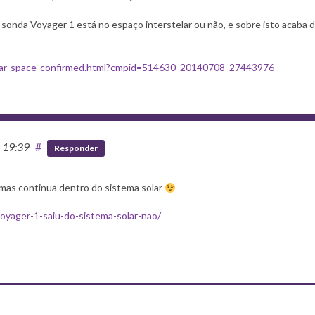
sonda Voyager 1 está no espaço interstelar ou não, e sobre isto acaba 
llar-space-confirmed.html?cmpid=514630_20140708_27443976
t 19:39
#
Responder
 mas continua dentro do sistema solar
oyager-1-saiu-do-sistema-solar-nao/