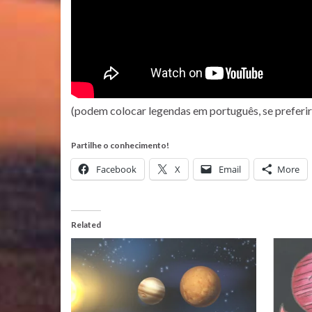
(podem colocar legendas em português, se preferi
Partilhe o conhecimento!
Facebook
X
Email
More
Related