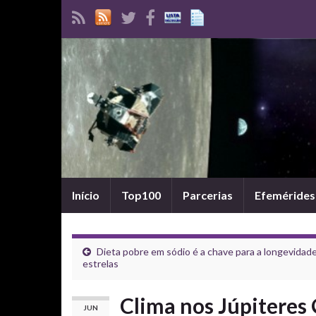
Início
Top100
Parcerias
Efemérides
Dieta pobre em sódio é a chave para a longevidad
estrelas
Clima nos Júpiteres
JUN