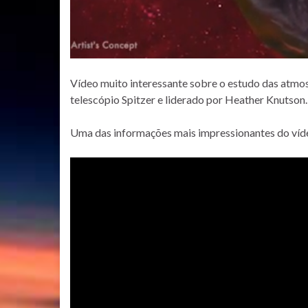
Vídeo muito interessante sobre o estudo das atmosf
telescópio Spitzer e liderado por Heather Knutson.
Uma das informações mais impressionantes do víde