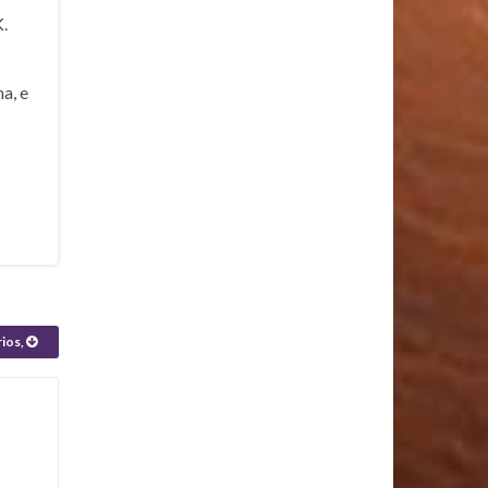
.
a, e
rios,