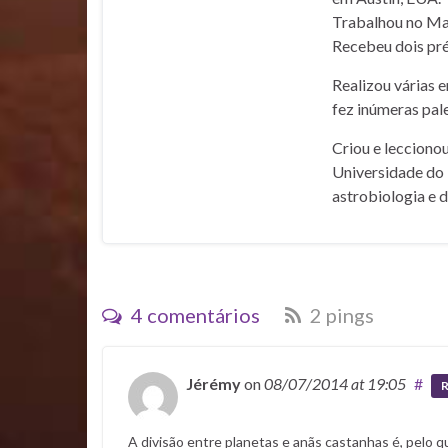
Trabalhou no Mar
Recebeu dois pré
Realizou várias 
fez inúmeras pale
Criou e lecciono
Universidade do 
astrobiologia e 
4 comentários
2 pings
Jérémy
on
08/07/2014
at 19:05
#
R
A divisão entre planetas e anãs castanhas é, pelo q