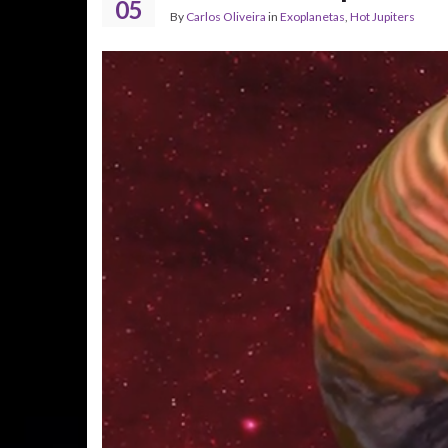
05
By
Carlos Oliveira
in
Exoplanetas
,
Hot Jupiters