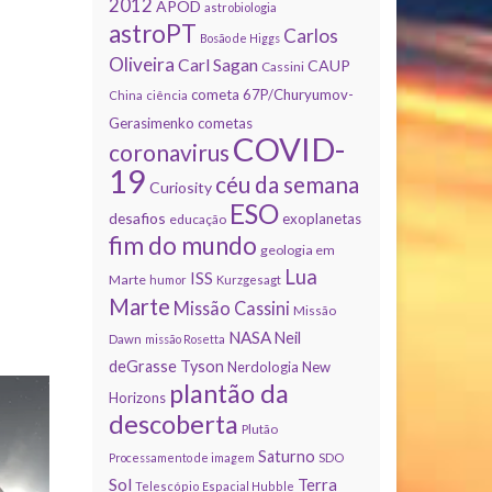
2012
APOD
astrobiologia
astroPT
Carlos
Bosão de Higgs
Oliveira
Carl Sagan
CAUP
Cassini
cometa 67P/Churyumov-
China
ciência
Gerasimenko
cometas
COVID-
coronavirus
19
céu da semana
Curiosity
ESO
desafios
exoplanetas
educação
fim do mundo
geologia em
Lua
ISS
Marte
humor
Kurzgesagt
Marte
Missão Cassini
Missão
NASA
Neil
Dawn
missão Rosetta
deGrasse Tyson
Nerdologia
New
plantão da
Horizons
descoberta
Plutão
Saturno
Processamento de imagem
SDO
Sol
Terra
Telescópio Espacial Hubble