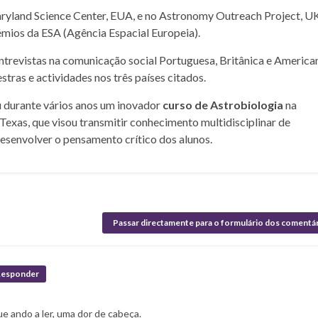
yland Science Center, EUA, e no Astronomy Outreach Project, UK
mios da ESA (Agência Espacial Europeia).
entrevistas na comunicação social Portuguesa, Britânica e American
stras e actividades nos três países citados.
u durante vários anos um inovador
curso de Astrobiologia
na
Texas, que visou transmitir conhecimento multidisciplinar de
desenvolver o pensamento crítico dos alunos.
Passar directamente para o formulário dos comentá
esponder
ue ando a ler, uma dor de cabeça.