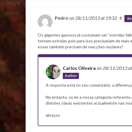
Pedro
on
28/11/2013
at 19:32
#
Re
Os gigantes gasosos já costumam ser “estrelas falh
tornem estrelas pois para isso precisariam de mai
essas também precisam de reacções nuclares?
Carlos Oliveira
on
28/11/2013
a
Author
A resposta está no seu comentário: a diferenç
No entanto, se ler a nossa categoria referente
divisões claras existentes actualmente nas n
abraços