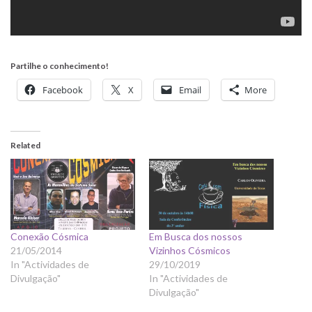
Partilhe o conhecimento!
Facebook
X
Email
More
Related
Conexão Cósmica
Em Busca dos nossos
21/05/2014
Vizinhos Cósmicos
In "Actividades de
29/10/2019
Divulgação"
In "Actividades de
Divulgação"