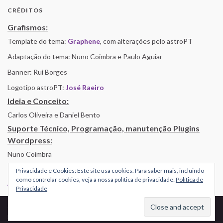
CRÉDITOS
Grafismos:
Template do tema:
Graphene
, com alterações pelo astroPT
Adaptação do tema: Nuno Coimbra e Paulo Aguiar
Banner: Rui Borges
Logotipo astroPT:
José Raeiro
Ideia e Conceito:
Carlos Oliveira e Daniel Bento
Suporte Técnico, Programação, manutenção Plugins
Wordpress:
Nuno Coimbra
Privacidade e Cookies: Este site usa cookies. Para saber mais, incluindo
como controlar cookies, veja a nossa política de privacidade:
Política de
Alojamento por Simbiose
Privacidade
© 2026 AstroPT - Informação e Educação Científica.
Made with
by
Graphene Themes
.