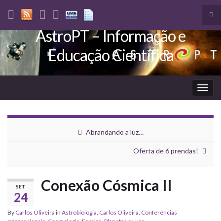
Tog
sea
AstroPT – Informação e
Search for:
for
Educação Científica
Togg
navig
Abrandando a luz…
Oferta de 6 prendas!
Conexão Cósmica II
SET
24
By
Carlos Oliveira
in
Astrobiologia
,
Carlos Oliveira
,
Conferências