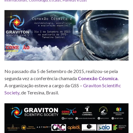
Internacionais
,
Cosmologia
,
Escalas
,
Planetas e Luas
No passado dia 5 de Setembro de 2015, realizou-se pela
segunda vez a conferência chamada
Conexão Cósmica
.
A organização esteve a cargo da GSS –
Graviton Scientific
Society
, de Teresina, Brasil.