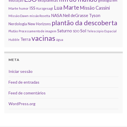
exoplanetas
educação
geologia em
Marte
Lua
Missão Cassini
ISS
Marte
humor
Kurzgesagt
NASA
Neil deGrasse Tyson
Missão Dawn
missão Rosetta
plantão da descoberta
Nerdologia
New Horizons
Sol
Saturno
Plutão
Processamento de imagem
SDO
Telescópio Espacial
vacinas
Terra
Hubble
água
META
Iniciar sessão
Feed de entradas
Feed de comentários
WordPress.org