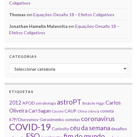
Coligativos
Thomas
em
Equações-Desafio 18 – Efeitos Coligativos
Jonathan Hamelin Malavolta
em
Equações-Desafio 18 –
Efeitos Coligativos
CATEGORIAS
Categorias
ETIQUETAS
astroPT
2012
Carlos
APOD
astrobiologia
Bosão de Higgs
Oliveira
Carl Sagan
CAUP
cometa
Cassini
China
ciência
coronavirus
67P/Churyumov-Gerasimenko
cometas
COVID-19
céu da semana
Curiosity
desafios
ESO
fim do mundo