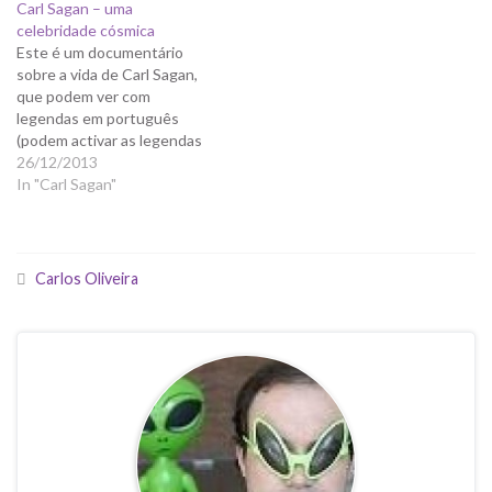
Carl Sagan – uma
celebridade cósmica
Este é um documentário
sobre a vida de Carl Sagan,
que podem ver com
legendas em português
(podem activar as legendas
no icon respectivo).
26/12/2013
In "Carl Sagan"
Carlos Oliveira