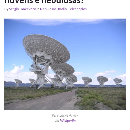
By
Sérgio Sancevero
in
Nebulosas
,
Rádio
,
Telescópios
Very Large Array.
via
Wikipedia