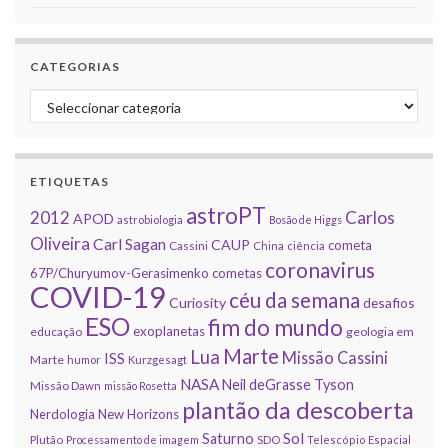
CATEGORIAS
Categorias
ETIQUETAS
astroPT
2012
Carlos
APOD
astrobiologia
Bosão de Higgs
Oliveira
Carl Sagan
CAUP
cometa
Cassini
China
ciência
coronavirus
67P/Churyumov-Gerasimenko
cometas
COVID-19
céu da semana
Curiosity
desafios
ESO
fim do mundo
exoplanetas
educação
geologia em
Marte
Lua
Missão Cassini
ISS
Marte
humor
Kurzgesagt
NASA
Neil deGrasse Tyson
Missão Dawn
missão Rosetta
plantão da descoberta
Nerdologia
New Horizons
Sol
Saturno
Plutão
Processamento de imagem
SDO
Telescópio Espacial