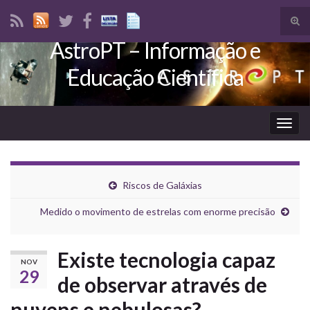
Tog
sear
AstroPT – Informação e
Search for:
for
Educação Científica
Togg
navig
Riscos de Galáxias
Medido o movimento de estrelas com enorme precisão
Existe tecnologia capaz
NOV
29
de observar através de
nuvens e nebulosas?