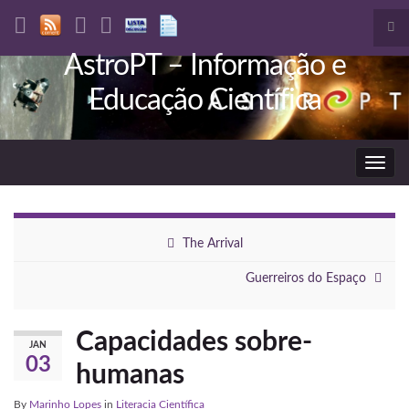
Tog
sea
AstroPT – Informação e
Search for:
for
Educação Científica
Toggl
navig
The Arrival
Guerreiros do Espaço
Capacidades sobre-
JAN
03
humanas
By
Marinho Lopes
in
Literacia Científica