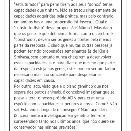
“estruturados” para permitirem aos seus “donos” ter as
capacidades que tinham. Não se tratou simplesmente de
capacidades adquiridas pela prática, mas pelo contrário
em ambos havia uma propensão intrínseca… Qual o
“substrato físico” dessa propensão? Não sei. Mas dado
que os genes é que definem a forma como o cérebro é
“construído”, devem ser os genes a conter pelo menos
parte da resposta. É claro que muitas outras pessoas já
podem ter tido propensões semelhantes às de Kim e
Srnivasa, sem contudo nunca chegarem a desenvolver
essas capacidades. Isto para dizer que mesmo que parte
da resposta esteja nos genes, estes podem ser um factor
necessário mas não suficiente para despoletar as
capacidades em causa.
Por outro lado, visto que é o plano genético que nos
separa dos outros animais, é concebível imaginar que se
possa alterar o nosso próprio ADN para criar uma
espécie com capacidades superiores à nossa. Como? Não
sei. Estaremos longe de o conseguir? Não faço ideia.
(Sinceramente a investigação em genética tem-me
surpreendido tanto nos últimos anos, que não quero ser
conservador nas minhas previsões.)