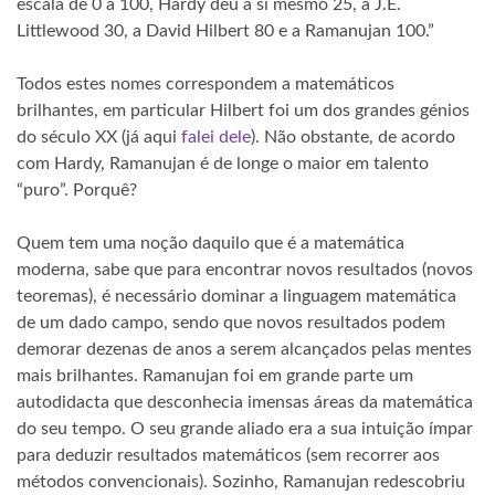
escala de 0 a 100, Hardy deu a si mesmo 25, a J.E.
Littlewood 30, a David Hilbert 80 e a Ramanujan 100.”
Todos estes nomes correspondem a matemáticos
brilhantes, em particular Hilbert foi um dos grandes génios
do século XX (já aqui
falei dele
). Não obstante, de acordo
com Hardy, Ramanujan é de longe o maior em talento
“puro”. Porquê?
Quem tem uma noção daquilo que é a matemática
moderna, sabe que para encontrar novos resultados (novos
teoremas), é necessário dominar a linguagem matemática
de um dado campo, sendo que novos resultados podem
demorar dezenas de anos a serem alcançados pelas mentes
mais brilhantes. Ramanujan foi em grande parte um
autodidacta que desconhecia imensas áreas da matemática
do seu tempo. O seu grande aliado era a sua intuição ímpar
para deduzir resultados matemáticos (sem recorrer aos
métodos convencionais). Sozinho, Ramanujan redescobriu