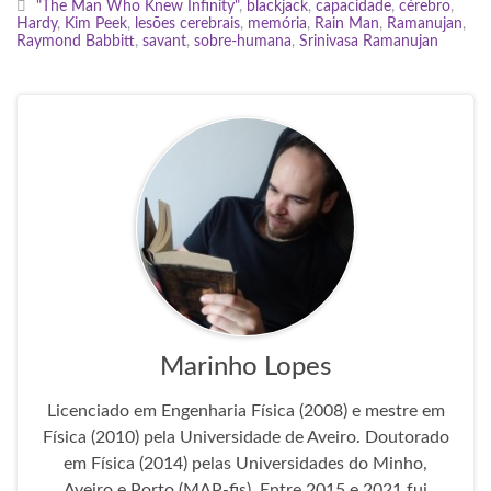
"The Man Who Knew Infinity"
,
blackjack
,
capacidade
,
cérebro
,
Hardy
,
Kim Peek
,
lesões cerebrais
,
memória
,
Rain Man
,
Ramanujan
,
Raymond Babbitt
,
savant
,
sobre-humana
,
Srinivasa Ramanujan
Marinho Lopes
Licenciado em Engenharia Física (2008) e mestre em
Física (2010) pela Universidade de Aveiro. Doutorado
em Física (2014) pelas Universidades do Minho,
Aveiro e Porto (MAP-fis). Entre 2015 e 2021 fui