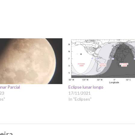
unar Parcial
Eclipse lunar longo
23
17/11/2021
es"
In "Eclipses"
eira