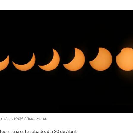
Créditos: NASA / Noah Moran
ecer: é já este sábado, dia 30 de Abril.