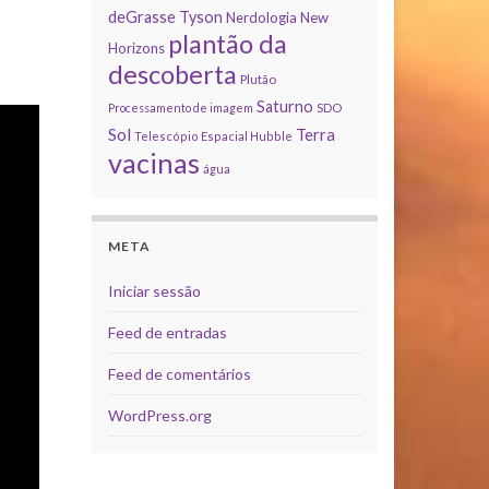
deGrasse Tyson
Nerdologia
New
plantão da
Horizons
descoberta
Plutão
Saturno
Processamento de imagem
SDO
Sol
Terra
Telescópio Espacial Hubble
vacinas
água
META
Iniciar sessão
Feed de entradas
Feed de comentários
WordPress.org