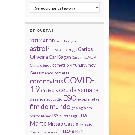
Categorias
ETIQUETAS
2012
APOD
astrobiologia
astroPT
Carlos
Bosão de Higgs
Oliveira
Carl Sagan
CAUP
Cassini
cometa 67P/Churyumov-
China
ciência
Gerasimenko
cometas
COVID-
coronavirus
19
céu da semana
Curiosity
ESO
desafios
exoplanetas
educação
fim do mundo
geologia em
Lua
ISS
Marte
humor
Kurzgesagt
Marte
Missão Cassini
Missão
NASA
Neil
Dawn
missão Rosetta