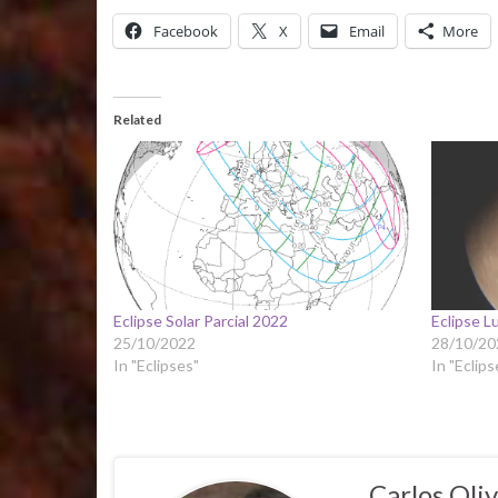
Facebook
X
Email
More
Related
Eclipse Solar Parcial 2022
Eclipse L
25/10/2022
28/10/20
In "Eclipses"
In "Eclips
Carlos Oliv