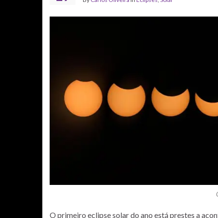
O primeiro eclipse solar do ano está prestes a acont