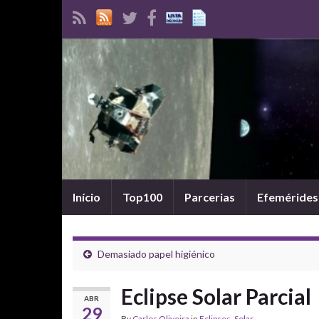
Início
Top100
Parcerias
Efemérides
Demasiado papel higiénico
Eclipse Solar Parcial
ABR
29
By
Carlos Oliveira
in
Eclipses
,
Solar