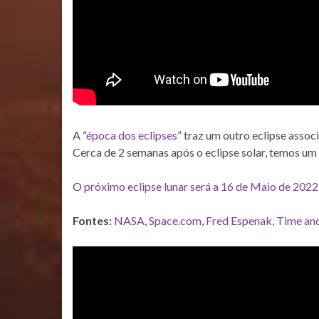
A “
época dos eclipses
” traz um outro eclipse assoc
Cerca de 2 semanas após o eclipse solar, temos um e
O
próximo eclipse lunar será a 16 de Maio de 2022
Fontes:
NASA
,
Space.com
,
Fred Espenak
,
Time an