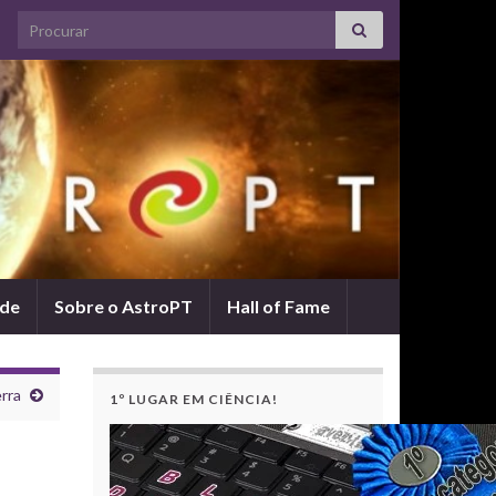
Search for:
ade
Sobre o AstroPT
Hall of Fame
rra
1º LUGAR EM CIÊNCIA!