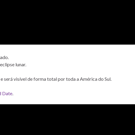
iado.
clipse lunar.
e será visível de forma total por toda a América do Sul.
d Date
.