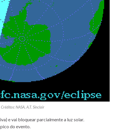
Créditos: NASA, A.T. Sinclair
va) e vai bloquear parcialmente a luz solar.
 pico do evento.