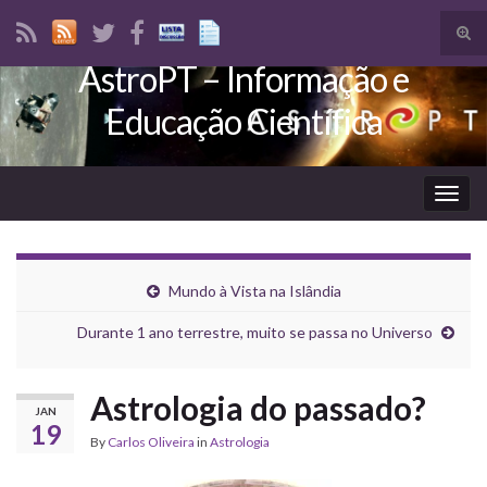
Tog
sear
AstroPT – Informação e
Search for:
for
Educação Científica
Togg
navig
Mundo à Vista na Islândia
Durante 1 ano terrestre, muito se passa no Universo
Astrologia do passado?
JAN
19
By
Carlos Oliveira
in
Astrologia