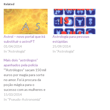
Related
Astrol – novo portal que irá
Astrologia para pessoas
substituir o astroPT
estúpidas
01/04/2014
25/09/2014
In "Astrologia"
In "Astrologia"
Mais dois “astrólogos”
apanhados pela polícia
""Astrólogos" sacam 150 mil
euros por magia para sorte
no amor. Foi à procura da
poção mágica para o
sucesso com as mulheres e
fascinou-se com promessas
15/03/2014
de riqueza. Acabou
In "Pseudo-Astronomia"
enredado por dois
"astrólogos" e num ano ficou