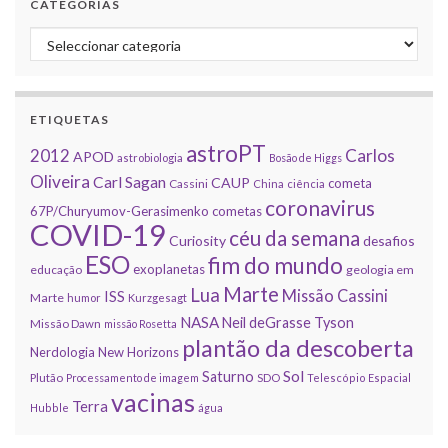
CATEGORIAS
Categorias
ETIQUETAS
astroPT
2012
Carlos
APOD
astrobiologia
Bosão de Higgs
Oliveira
Carl Sagan
CAUP
cometa
Cassini
China
ciência
coronavirus
67P/Churyumov-Gerasimenko
cometas
COVID-19
céu da semana
Curiosity
desafios
ESO
fim do mundo
exoplanetas
educação
geologia em
Marte
Lua
Missão Cassini
ISS
Marte
humor
Kurzgesagt
NASA
Neil deGrasse Tyson
Missão Dawn
missão Rosetta
plantão da descoberta
Nerdologia
New Horizons
Sol
Saturno
Plutão
Processamento de imagem
SDO
Telescópio Espacial
vacinas
Terra
Hubble
água