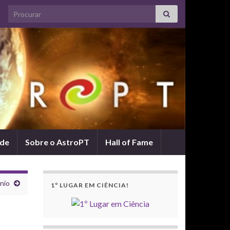
Search for:
ade
Sobre o AstroPT
Hall of Fame
nio
1º LUGAR EM CIÊNCIA!