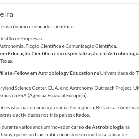
eira
a é astrónomo e educador científico.
Gestão de Empresas.
Astronomia, Ficção Científica e Comunicação Científica.
m Educação Científica com especialização em Astrobiologi
Texas.
filiate-Fellow em Astrobiology Education
na Universidade do T
yland Science Center, EUA, e no Astronomy Outreach Project, UK
mios da ESA (Agência Espacial Europeia).
entrevistas na comunicação social Portuguesa, Britânica e American
stras e actividades nos três países citados.
u durante vários anos um inovador
curso de Astrobiologia
na
Texas, que visou transmitir conhecimento multidisciplinar de