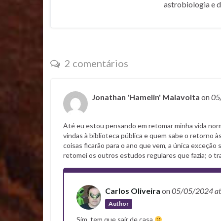
astrobiologia e 
2 comentários
Jonathan 'Hamelin' Malavolta
on
05
Até eu estou pensando em retomar minha vida norma
vindas à biblioteca pública e quem sabe o retorno à
coisas ficarão para o ano que vem, a única exceção 
retomei os outros estudos regulares que fazia; o 
Carlos Oliveira
on
05/05/2024
a
Author
Sim, tem que sair de casa