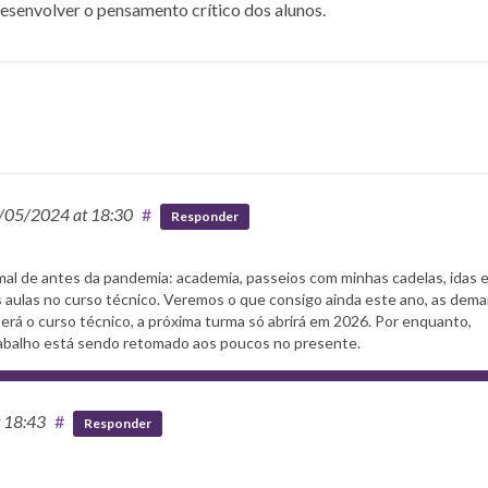
desenvolver o pensamento crítico dos alunos.
/05/2024
at 18:30
#
Responder
l de antes da pandemia: academia, passeios com minhas cadelas, idas 
s aulas no curso técnico. Veremos o que consigo ainda este ano, as dema
será o curso técnico, a próxima turma só abrirá em 2026. Por enquanto,
trabalho está sendo retomado aos poucos no presente.
t 18:43
#
Responder