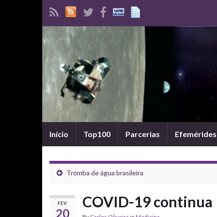
Início
Top100
Parcerias
Efemérides
Tromba de água brasileira
COVID-19 continua
FEV
20
By
Carlos Oliveira
in
Medicina