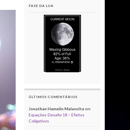
FASE DA LUA
moon data
ÚLTIMOS COMENTÁRIOS
Jonathan Hamelin Malavolta
em
Equações-Desafio 18 – Efeitos
Coligativos