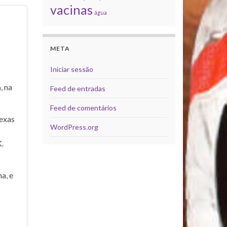
vacinas
água
META
Iniciar sessão
a
, na
Feed de entradas
Feed de comentários
exas
WordPress.org
.
a, e