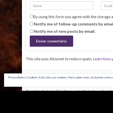
By using this form you agree with the storage 
Notify me of follow-up comments by emai
Notify me of new posts by email.
This site uses Akismet to reduce spam.
Learn how y
CRÉDITOS
Privacidade e Cookies: Este site usa cookies. Para saber mais, incluindo como c
Grafismos:
Template do tema:
Graphene
, com alterações pelo as
Adaptação do tema: Nuno Coimbra e Paulo Aguiar
Banner: Rui Borges