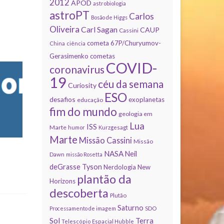
2012
APOD
astrobiologia
astroPT
Carlos
Bosão de Higgs
Oliveira
Carl Sagan
CAUP
Cassini
cometa 67P/Churyumov-
China
ciência
Gerasimenko
cometas
COVID-
coronavirus
19
céu da semana
Curiosity
ESO
desafios
exoplanetas
educação
fim do mundo
geologia em
Lua
ISS
Marte
humor
Kurzgesagt
Marte
Missão Cassini
Missão
NASA
Neil
Dawn
missão Rosetta
deGrasse Tyson
Nerdologia
New
plantão da
Horizons
descoberta
Plutão
Saturno
Processamento de imagem
SDO
Sol
Terra
Telescópio Espacial Hubble