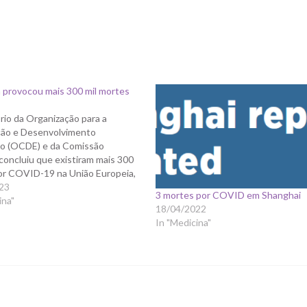
 provocou mais 300 mil mortes
rio da Organização para a
ão e Desenvolvimento
o (OCDE) e da Comissão
concluiu que existiram mais 300
or COVID-19 na União Europeia,
uelas que foram oficialmente
23
3 mortes por COVID em Shanghai
s. "No final de Outubro de 2022,
ina"
18/04/2022
1,1 milhões de mortes por COVID-
In "Medicina"
 reportadas nos…