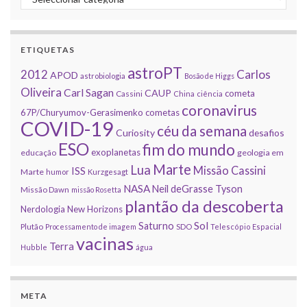
ETIQUETAS
astroPT
2012
Carlos
APOD
astrobiologia
Bosão de Higgs
Oliveira
Carl Sagan
CAUP
cometa
Cassini
China
ciência
coronavirus
67P/Churyumov-Gerasimenko
cometas
COVID-19
céu da semana
Curiosity
desafios
ESO
fim do mundo
exoplanetas
educação
geologia em
Marte
Lua
Missão Cassini
ISS
Marte
humor
Kurzgesagt
NASA
Neil deGrasse Tyson
Missão Dawn
missão Rosetta
plantão da descoberta
Nerdologia
New Horizons
Sol
Saturno
Plutão
Processamento de imagem
SDO
Telescópio Espacial
vacinas
Terra
Hubble
água
META