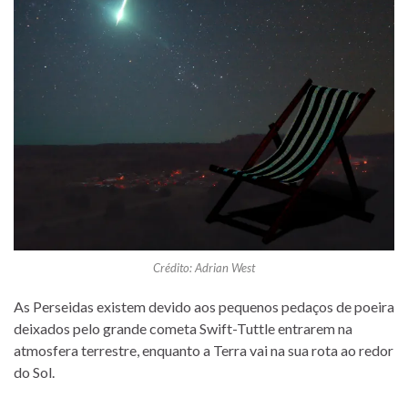
Crédito: Adrian West
As Perseidas existem devido aos pequenos pedaços de poeira
deixados pelo grande cometa Swift-Tuttle entrarem na
atmosfera terrestre, enquanto a Terra vai na sua rota ao redor
do Sol.