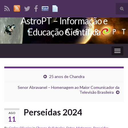
Tog
sear
AstroPT – Informação e
Search for:
for
Educação Científica
Togg
navig
25 anos de Chandra
Senor Abravanel – Homenagem ao Maior Comunicador da
Televisão Brasileira
Perseidas 2024
AGO
11
By
Carlos Oliveira
in
Chuvas de Estrelas
,
Datas
,
Meteoros
,
Perseidas