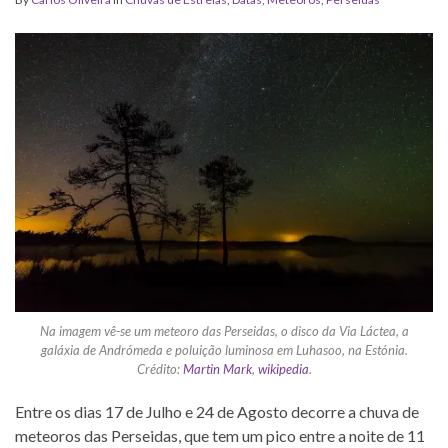
Na imagem vê-se um meteoro das Perseidas, o disco da Via Láctea, a
galáxia de Andrómeda e poluição luminosa em Luhasoo, na Estónia.
Crédito:
Martin Mark
,
wikipedia
.
Entre os dias 17 de Julho e 24 de Agosto decorre a chuva de
meteoros das Perseidas, que tem um pico entre a noite de 11