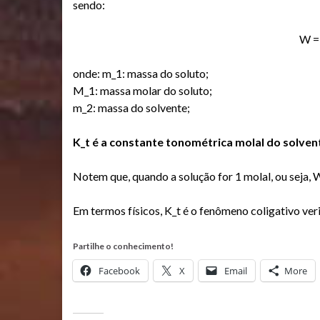
sendo:
W = 
onde: m_1: massa do soluto;
M_1: massa molar do soluto;
m_2: massa do solvente;
K_t é a constante tonométrica molal do solven
Notem que, quando a solução for 1 molal, ou seja, W 
Em termos físicos, K_t é o fenômeno coligativo ver
Partilhe o conhecimento!
Facebook
X
Email
More