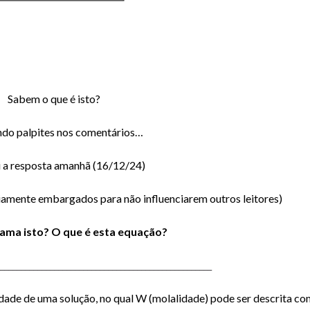
Sabem o que é isto?
ndo palpites nos comentários…
i a resposta amanhã (16/12/24)
amente embargados para não influenciarem outros leitores)
ama isto? O que é esta equação?
___________________________________________________
lidade de uma solução, no qual W (molalidade) pode ser descrita c