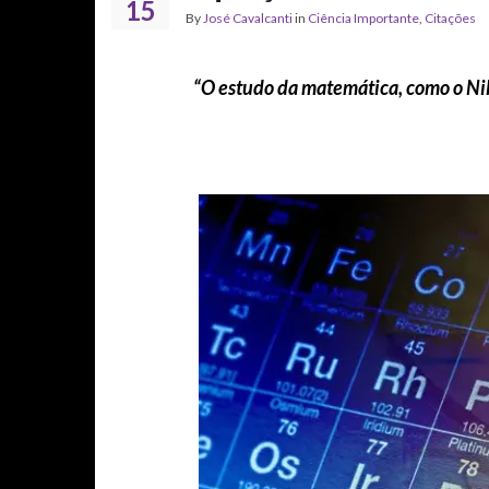
15
By
José Cavalcanti
in
Ciência Importante
,
Citações
“O estudo da matemática, como o Nil