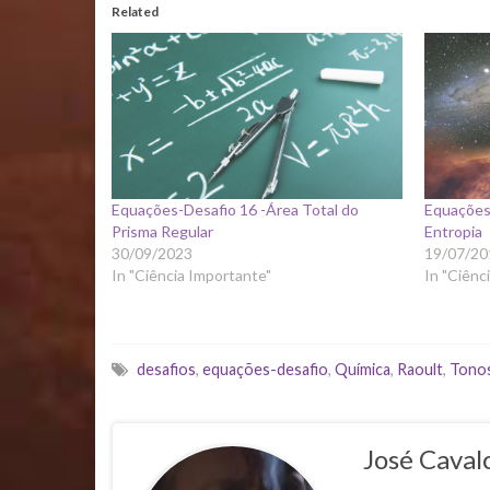
Related
Equações-Desafio 16 -Área Total do
Equações
Prisma Regular
Entropia
30/09/2023
19/07/20
In "Ciência Importante"
In "Ciênc
desafios
,
equações-desafio
,
Química
,
Raoult
,
Tono
José Caval