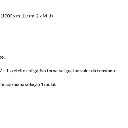
(1000 x m_1) / (m_2 x M_1)
te.
= 1, o efeito coligativo torna-se igual ao valor da constante.
ificado numa solução 1 molal.