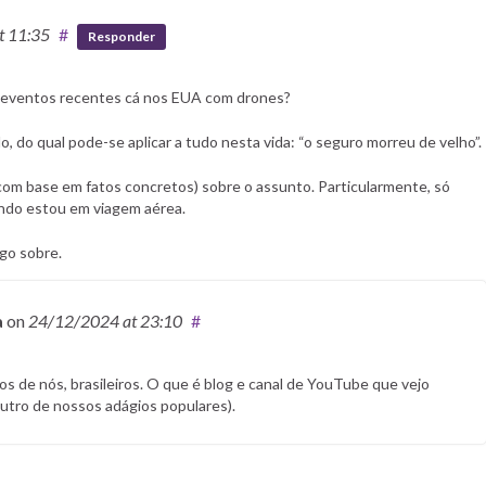
t 11:35
#
Responder
os eventos recentes cá nos EUA com drones?
o, do qual pode-se aplicar a tudo nesta vida: “o seguro morreu de velho”.
(com base em fatos concretos) sobre o assunto. Particularmente, só
ando estou em viagem aérea.
go sobre.
a
on
24/12/2024
at 23:10
#
os de nós, brasileiros. O que é blog e canal de YouTube que vejo
outro de nossos adágios populares).