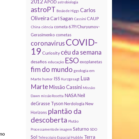
2012
APOD
astrobiologia
astroPT
Carlos
Bosão de Higgs
Oliveira
Carl Sagan
CAUP
Cassini
cometa 67P/Churyumov-
China
ciência
Gerasimenko
cometas
COVID-
coronavirus
19
céu da semana
Curiosity
ESO
desafios
exoplanetas
educação
fim do mundo
geologia em
Lua
ISS
Marte
humor
Kurzgesagt
Marte
Missão Cassini
Missão
NASA
Neil
Dawn
missão Rosetta
deGrasse Tyson
Nerdologia
New
plantão da
Horizons
descoberta
Plutão
Saturno
Processamento de imagem
SDO
omo
Sol
Terra
Telescópio Espacial Hubble