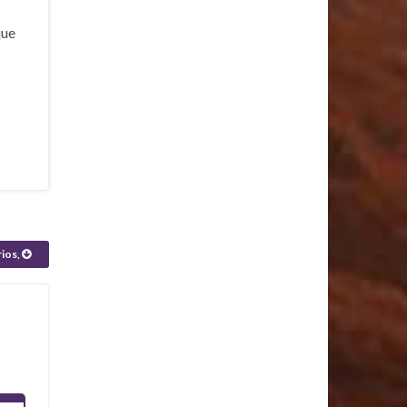
que
rios,