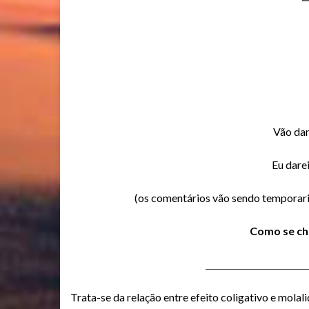
Vão da
Eu dare
(os comentários vão sendo temporari
Como se ch
_________________________
Trata-se da relação entre efeito coligativo e mola