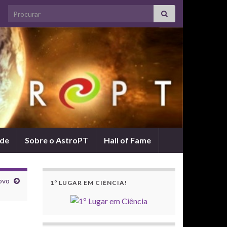
Search for:
ade
Sobre o AstroPT
Hall of Fame
ovo
1º LUGAR EM CIÊNCIA!