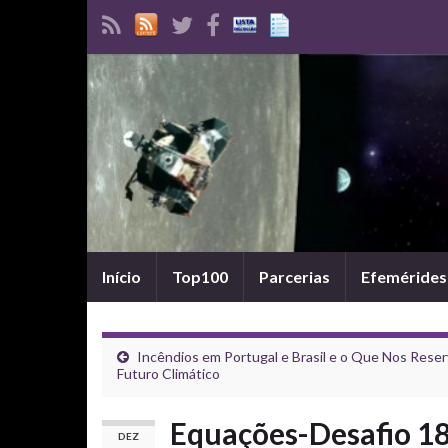
Início
Top100
Parcerias
Efemérides
Incêndios em Portugal e Brasil e o Que Nos Reser
Futuro Climático
Equações-Desafio 18 
DEZ