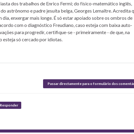
iasta dos trabalhos de Enrico Fermi; do físico-matemático inglês,
 do astrônomo e padre jesuíta belga, Georges Lemaître. Acredita 
 dia, enxergar mais longe. É só estar apoiado sobre os ombros de
 acordo com o diagnóstico Freudiano, caso esteja com baixa auto-
ações para progredir, certifique-se - primeiramente - de que, na
 esteja só cercado por idiotas.
Passar directamente para o formulário dos comentá
Responder