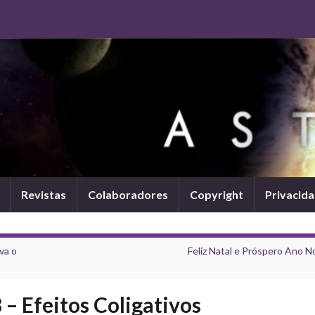
Revistas
Colaboradores
Copyright
Privacid
va o
Feliz Natal e Próspero Ano N
– Efeitos Coligativos