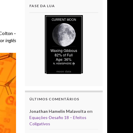
FASE DA LUA
Colton –
tor inglês
moon data
ÚLTIMOS COMENTÁRIOS
Jonathan Hamelin Malavolta
em
Equações-Desafio 18 – Efeitos
Coligativos