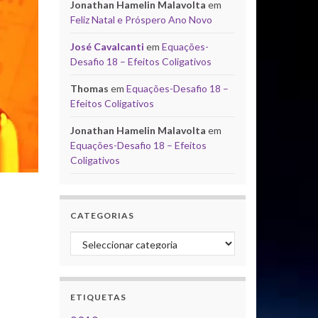
Jonathan Hamelin Malavolta
em
Feliz Natal e Próspero Ano Novo
José Cavalcanti
em
Equações-
Desafio 18 – Efeitos Coligativos
Thomas
em
Equações-Desafio 18 –
Efeitos Coligativos
Jonathan Hamelin Malavolta
em
Equações-Desafio 18 – Efeitos
Coligativos
CATEGORIAS
Categorias
ETIQUETAS