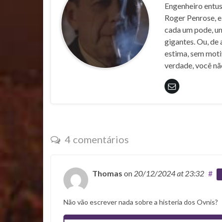
Engenheiro entus
Roger Penrose, e
cada um pode, um
gigantes. Ou, de
estima, sem motiv
verdade, você não
4 comentários
Thomas
on
20/12/2024
at 23:32
#
Não vão escrever nada sobre a histeria dos Ovnis?