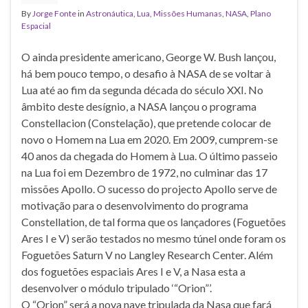
By
Jorge Fonte
in
Astronáutica
,
Lua
,
Missões Humanas
,
NASA
,
Plano
Espacial
O ainda presidente americano, George W. Bush lançou,
há bem pouco tempo, o desafio à NASA de se voltar à
Lua até ao fim da segunda década do século XXI. No
âmbito deste desígnio, a NASA lançou o programa
Constellacion (Constelação), que pretende colocar de
novo o Homem na Lua em 2020. Em 2009, cumprem-se
40 anos da chegada do Homem à Lua. O último passeio
na Lua foi em Dezembro de 1972, no culminar das 17
missões Apollo. O sucesso do projecto Apollo serve de
motivação para o desenvolvimento do programa
Constellation, de tal forma que os lançadores (Foguetões
Ares I e V) serão testados no mesmo túnel onde foram os
Foguetões Saturn V no Langley Research Center. Além
dos foguetões espaciais Ares I e V, a Nasa esta a
desenvolver o módulo tripulado ‘“Orion”’.
O “Orion” será a nova nave tripulada da Nasa que fará