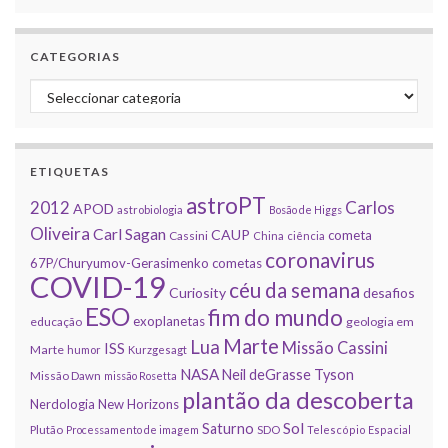
CATEGORIAS
Categorias
ETIQUETAS
astroPT
2012
Carlos
APOD
astrobiologia
Bosão de Higgs
Oliveira
Carl Sagan
CAUP
cometa
Cassini
China
ciência
coronavirus
67P/Churyumov-Gerasimenko
cometas
COVID-19
céu da semana
Curiosity
desafios
ESO
fim do mundo
exoplanetas
educação
geologia em
Marte
Lua
Missão Cassini
ISS
Marte
humor
Kurzgesagt
NASA
Neil deGrasse Tyson
Missão Dawn
missão Rosetta
plantão da descoberta
Nerdologia
New Horizons
Sol
Saturno
Plutão
Processamento de imagem
SDO
Telescópio Espacial