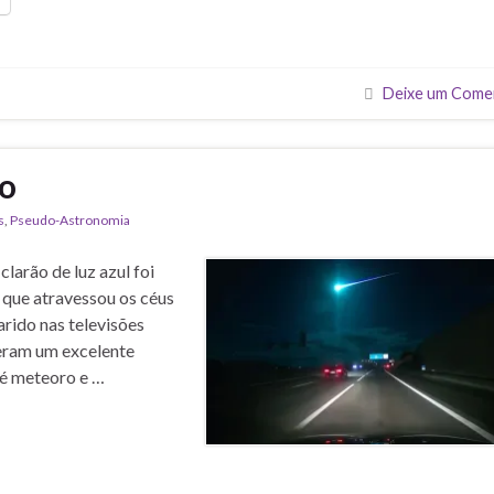
Deixe um Come
co
s
,
Pseudo-Astronomia
arão de luz azul foi
 que atravessou os céus
rido nas televisões
zeram um excelente
(é meteoro e …