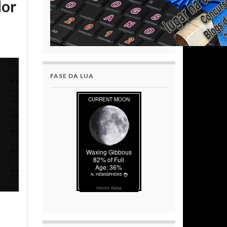
dor
FASE DA LUA
moon data