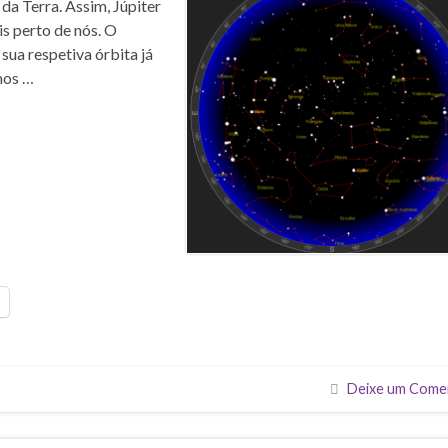
da Terra. Assim, Júpiter
is perto de nós. O
 sua respetiva órbita já
mos …
Deixe um Come