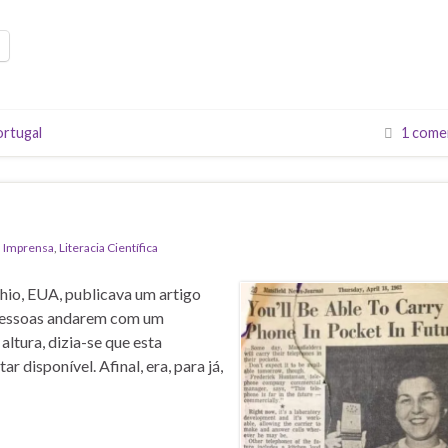
ortugal
1 come
,
Imprensa
,
Literacia Científica
Ohio, EUA, publicava um artigo
s pessoas andarem com um
altura, dizia-se que esta
 disponível. Afinal, era, para já,