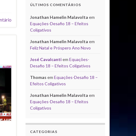
ÚLTIMOS COMENTÁRIOS
Jonathan Hamelin Malavolta
em
ntário
Equações-Desafio 18 – Efeitos
Coligativos
Jonathan Hamelin Malavolta
em
Feliz Natal e Próspero Ano Novo
José Cavalcanti
em
Equações-
Desafio 18 – Efeitos Coligativos
Thomas
em
Equações-Desafio 18 –
Efeitos Coligativos
Jonathan Hamelin Malavolta
em
Equações-Desafio 18 – Efeitos
Coligativos
CATEGORIAS