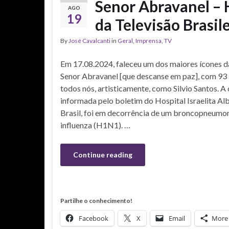
Senor Abravanel 
AGO
19
da Televisão Brasil
By
José Cavalcanti
in
Geral
,
Imprensa
,
TV
Em 17.08.2024, faleceu um dos maiores ícones da
Senor Abravanel [que descanse em paz], com 93 
todos nós, artisticamente, como Silvio Santos. A
informada pelo boletim do Hospital Israelita Alb
Brasil, foi em decorrência de um broncopneumon
influenza (H1N1). …
Continue reading
Partilhe o conhecimento!
Facebook
X
Email
More