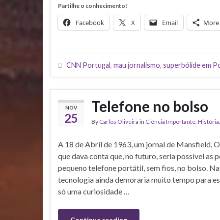
Partilhe o conhecimento!
Facebook
X
Email
More
CNN Portugal
,
mau jornalismo
,
superbólide em P
Telefone no bolso
NOV
25
By
Carlos Oliveira
in
Ciência Importante
,
História
A 18 de Abril de 1963, um jornal de Mansfield, 
que dava conta que, no futuro, seria possível a
pequeno telefone portátil, sem fios, no bolso. Na 
tecnologia ainda demoraria muito tempo para estar
só uma curiosidade …
Continue reading