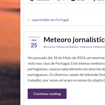
superbólide em Portugal
Meteoro jornalísti
MAI
25
By
Carlos Oliveira
in
Bólides
,
Imprensa
,
Meteoro
No passado dia 18 de Maio de 2024, um enorme cl
visto nos céus de Portugal. Este intenso meteoro
portugueses, causou naturalmente um enorme ala
portuguesas. Os diversos canais de televisão fi
trabalho: por vezes erraram no nome do objeto 
Continue reading