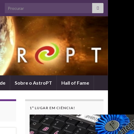
Search for:
ade
Sobre o AstroPT
Hall of Fame
1º LUGAR EM CIÊNCIA!