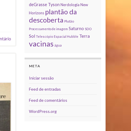
deGrasse Tyson
Nerdologia
New
plantão da
Horizons
descoberta
Plutão
Saturno
Processamento de imagem
SDO
Sol
Terra
Telescópio Espacial Hubble
ntário
vacinas
água
META
Iniciar sessão
Feed de entradas
Feed de comentários
WordPress.org