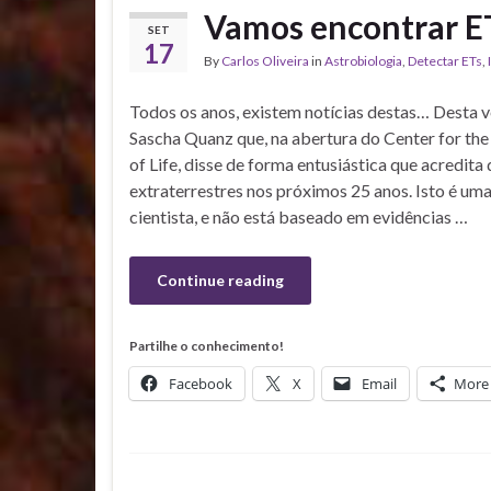
Vamos encontrar ET
SET
17
By
Carlos Oliveira
in
Astrobiologia
,
Detectar ETs
,
Todos os anos, existem notícias destas… Desta ve
Sascha Quanz que, na abertura do Center for the
of Life, disse de forma entusiástica que acredita
extraterrestres nos próximos 25 anos. Isto é um
cientista, e não está baseado em evidências …
Continue reading
Partilhe o conhecimento!
Facebook
X
Email
More