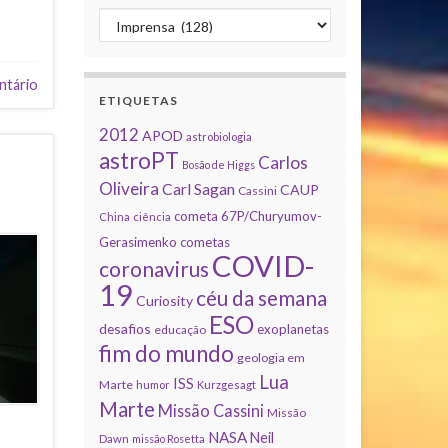
Categorias
ntário
ETIQUETAS
2012
APOD
astrobiologia
astroPT
Carlos
Bosão de Higgs
Oliveira
Carl Sagan
CAUP
Cassini
cometa 67P/Churyumov-
China
ciência
Gerasimenko
cometas
COVID-
coronavirus
19
céu da semana
Curiosity
ESO
desafios
exoplanetas
educação
fim do mundo
geologia em
Lua
ISS
Marte
humor
Kurzgesagt
Marte
Missão Cassini
Missão
NASA
Neil
Dawn
missão Rosetta