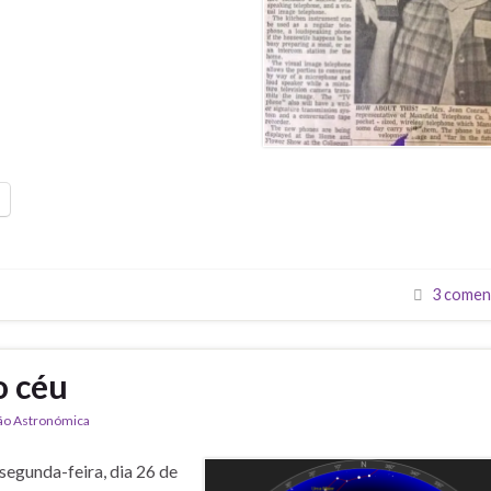
3 comen
o céu
ão Astronómica
segunda-feira, dia 26 de