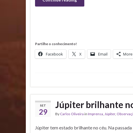
Partilhe o conhecimento!
Facebook
X
Email
More
Júpiter brilhante n
SET
29
By
Carlos Oliveira
in
Imprensa
,
Júpiter
,
Observaç
Júpiter tem estado brilhante no céu. Na passada 