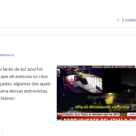
1 come
eteoros
arão de luz azul foi
 que atravessou os céus
çadas, algumas das quais
 uma dessas entrevistas,
m humor: