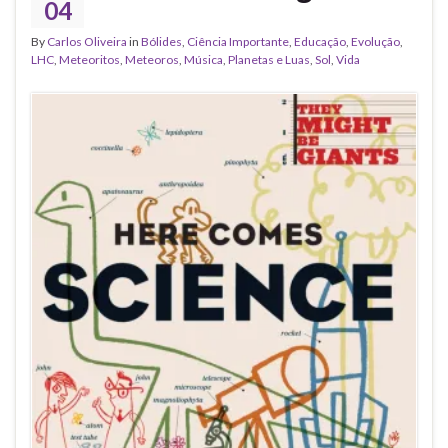
04
By
Carlos Oliveira
in
Bólides
,
Ciência Importante
,
Educação
,
Evolução
,
LHC
,
Meteoritos
,
Meteoros
,
Música
,
Planetas e Luas
,
Sol
,
Vida