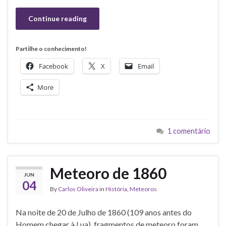
Continue reading
Partilhe o conhecimento!
Facebook
X
Email
More
1 comentário
Meteoro de 1860
JUN
04
By
Carlos Oliveira
in
História
,
Meteoros
Na noite de 20 de Julho de 1860 (109 anos antes do
Homem chegar à Lua), fragmentos de meteoro foram