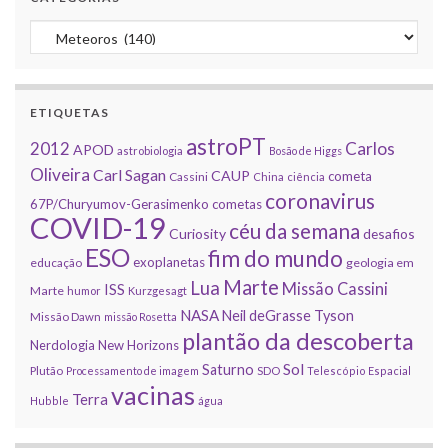
Categorias
ETIQUETAS
astroPT
2012
Carlos
APOD
astrobiologia
Bosão de Higgs
Oliveira
Carl Sagan
CAUP
cometa
Cassini
China
ciência
coronavirus
67P/Churyumov-Gerasimenko
cometas
COVID-19
céu da semana
Curiosity
desafios
ESO
fim do mundo
exoplanetas
educação
geologia em
Marte
Lua
Missão Cassini
ISS
Marte
humor
Kurzgesagt
NASA
Neil deGrasse Tyson
Missão Dawn
missão Rosetta
plantão da descoberta
Nerdologia
New Horizons
Sol
Saturno
Plutão
Processamento de imagem
SDO
Telescópio Espacial
vacinas
Terra
Hubble
água