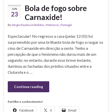
Bola de fogo sobre
JUN
23
Carnaxide!
By
Sérgio Paulino
in
Bólides
,
Meteoros
,
Portugal
Espectacular! No regresso a casa (pelas 12:05) fui
surpreendido por uma brilhante bola de fogo a rasgar os
céus de Carnaxide em direcção a oeste. Tenho a
percepção de que o fenómeno não durou mais de um
segundo; no entanto, durante esse breve instante,
iluminou as fachadas dos prédios situados entre a
Outurela e o …
Continue reading
Partilhe o conhecimento!
Facebook
X
Email