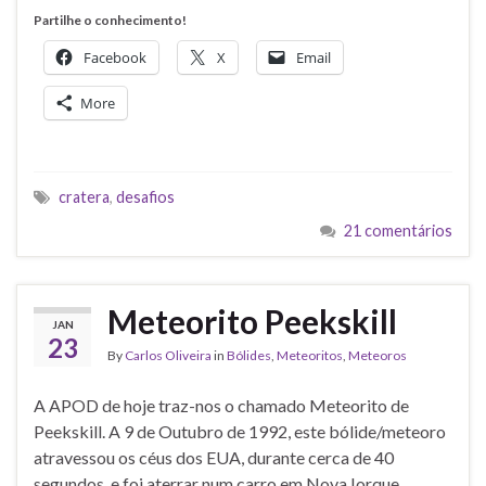
Partilhe o conhecimento!
Facebook
X
Email
More
cratera
,
desafios
21 comentários
Meteorito Peekskill
JAN
23
By
Carlos Oliveira
in
Bólides
,
Meteoritos
,
Meteoros
A APOD de hoje traz-nos o chamado Meteorito de
Peekskill. A 9 de Outubro de 1992, este bólide/meteoro
atravessou os céus dos EUA, durante cerca de 40
segundos, e foi aterrar num carro em Nova Iorque.