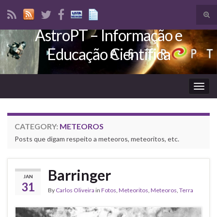
Tog
sear
AstroPT – Informação e
Search for:
for
Educação Científica
Togg
navig
CATEGORY:
METEOROS
Posts que digam respeito a meteoros, meteoritos, etc.
Barringer
JAN
31
By
Carlos Oliveira
in
Fotos
,
Meteoritos
,
Meteoros
,
Terra