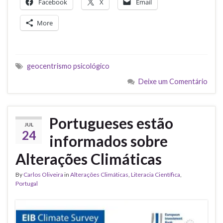
Facebook
X
Email
More
geocentrismo psicológico
Deixe um Comentário
Portugueses estão
JUL
24
informados sobre
Alterações Climáticas
By
Carlos Oliveira
in
Alterações Climáticas
,
Literacia Científica
,
Portugal