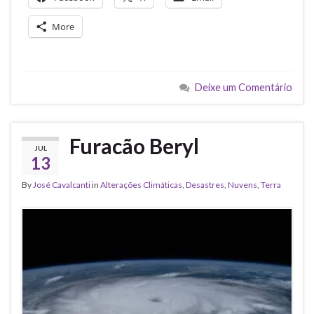
More
Deixe um Comentário
Furacão Beryl
JUL
13
By
José Cavalcanti
in
Alterações Climáticas
,
Desastres
,
Nuvens
,
Terra