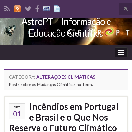
Tog
sear
AstroPT – Informação e
Search for:
for
Educação Científica
Togg
navig
CATEGORY:
ALTERAÇÕES CLIMÁTICAS
Posts sobre as Mudanças Climáticas na Terra.
Incêndios em Portugal
DEZ
01
e Brasil e o Que Nos
Reserva o Futuro Climático