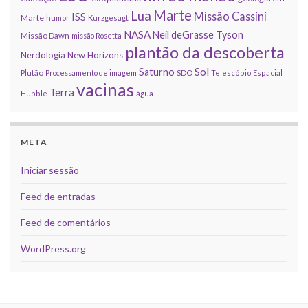
Marte
Lua
Missão Cassini
ISS
Marte
humor
Kurzgesagt
NASA
Neil deGrasse Tyson
Missão Dawn
missão Rosetta
plantão da descoberta
Nerdologia
New Horizons
Sol
Saturno
Plutão
Processamento de imagem
SDO
Telescópio Espacial
vacinas
Terra
Hubble
água
META
Iniciar sessão
Feed de entradas
Feed de comentários
WordPress.org