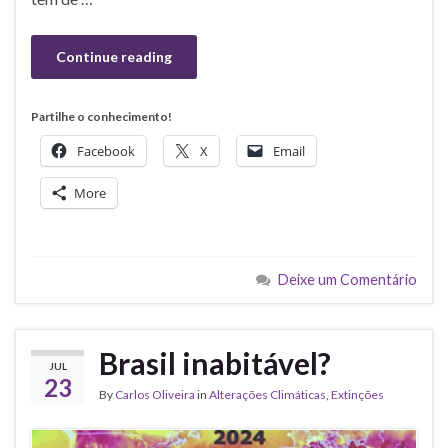
Continue reading
Partilhe o conhecimento!
Facebook
X
Email
More
Deixe um Comentário
Brasil inabitável?
JUL
23
By
Carlos Oliveira
in
Alterações Climáticas
,
Extinções