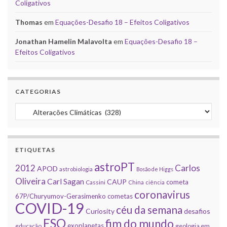
Coligativos
Thomas
em
Equações-Desafio 18 – Efeitos Coligativos
Jonathan Hamelin Malavolta
em
Equações-Desafio 18 –
Efeitos Coligativos
CATEGORIAS
Categorias
ETIQUETAS
astroPT
2012
Carlos
APOD
astrobiologia
Bosão de Higgs
Oliveira
Carl Sagan
CAUP
cometa
Cassini
China
ciência
coronavirus
67P/Churyumov-Gerasimenko
cometas
COVID-19
céu da semana
Curiosity
desafios
ESO
fim do mundo
exoplanetas
educação
geologia em