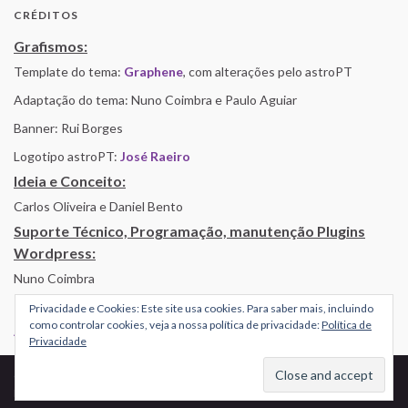
CRÉDITOS
Grafismos:
Template do tema:
Graphene
, com alterações pelo astroPT
Adaptação do tema: Nuno Coimbra e Paulo Aguiar
Banner: Rui Borges
Logotipo astroPT:
José Raeiro
Ideia e Conceito:
Carlos Oliveira e Daniel Bento
Suporte Técnico, Programação, manutenção Plugins
Wordpress:
Nuno Coimbra
Privacidade e Cookies: Este site usa cookies. Para saber mais, incluindo
como controlar cookies, veja a nossa política de privacidade:
Política de
Alojamento por Simbiose
Privacidade
© 2026 AstroPT - Informação e Educação Científica.
Made with
by
Graphene Themes
.