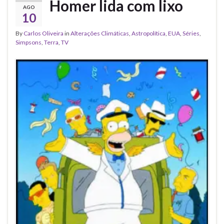
Homer lida com lixo
AGO
10
By
Carlos Oliveira
in
Alterações Climáticas
,
Astropolítica
,
EUA
,
Séries
,
Simpsons
,
Terra
,
TV