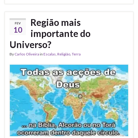
Região mais
FEV
10
importante do
Universo?
By
Carlos Oliveira
in
Escalas
,
Religião
,
Terra