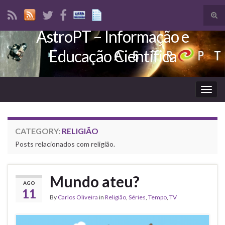
Tog
sear
AstroPT – Informação e
Search for:
for
Educação Científica
Togg
navig
CATEGORY:
RELIGIÃO
Posts relacionados com religião.
Mundo ateu?
AGO
11
By
Carlos Oliveira
in
Religião
,
Séries
,
Tempo
,
TV