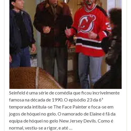
Seinfeld é uma série de comédia que ficou incrivelmente
famosa na década de 1990. O episódio 23 da 6ª
temporada intitula-se The Face Painter e foca-se em
jogos de hóquei no gelo. O namorado de Elaine é fã da
equipa de hóquei no gelo New Jersey Devils. Como é
normal, vestiu-se a rigor, e até …