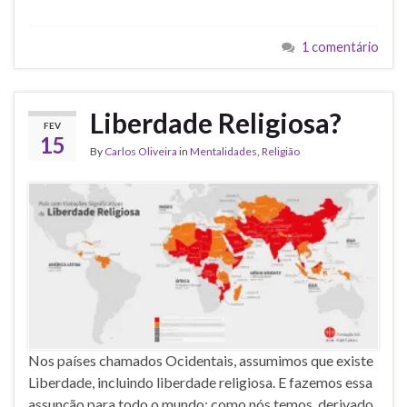
1 comentário
Liberdade Religiosa?
FEV
15
By
Carlos Oliveira
in
Mentalidades
,
Religião
Nos países chamados Ocidentais, assumimos que existe
Liberdade, incluindo liberdade religiosa. E fazemos essa
assunção para todo o mundo: como nós temos, derivado