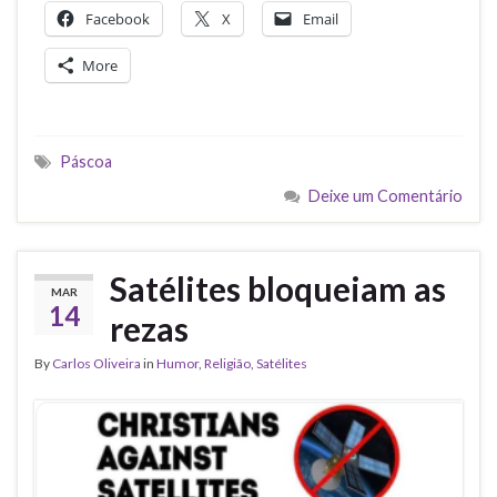
Facebook
X
Email
More
Páscoa
Deixe um Comentário
Satélites bloqueiam as
MAR
14
rezas
By
Carlos Oliveira
in
Humor
,
Religião
,
Satélites