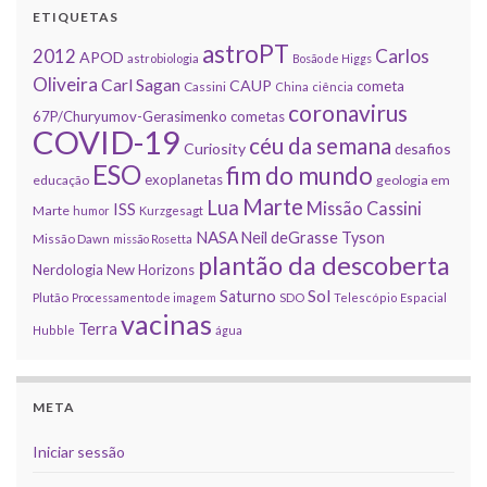
ETIQUETAS
astroPT
2012
Carlos
APOD
astrobiologia
Bosão de Higgs
Oliveira
Carl Sagan
CAUP
cometa
Cassini
China
ciência
coronavirus
67P/Churyumov-Gerasimenko
cometas
COVID-19
céu da semana
Curiosity
desafios
ESO
fim do mundo
exoplanetas
educação
geologia em
Marte
Lua
Missão Cassini
ISS
Marte
humor
Kurzgesagt
NASA
Neil deGrasse Tyson
Missão Dawn
missão Rosetta
plantão da descoberta
Nerdologia
New Horizons
Sol
Saturno
Plutão
Processamento de imagem
SDO
Telescópio Espacial
vacinas
Terra
Hubble
água
META
Iniciar sessão