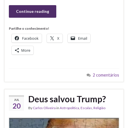
Continue reading
Partilhe o conhecimento!
Facebook
X
Email
More
2 comentários
Deus salvou Trump?
JUL
20
By
Carlos Oliveira
in
Astropolítica
,
Escalas
,
Religião