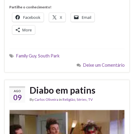
Partilhe o conhecimento!
Facebook
X
Email
More
Family Guy
,
South Park
Deixe um Comentário
Diabo em patins
AGO
09
By
Carlos Oliveira
in
Religião
,
Séries
,
TV