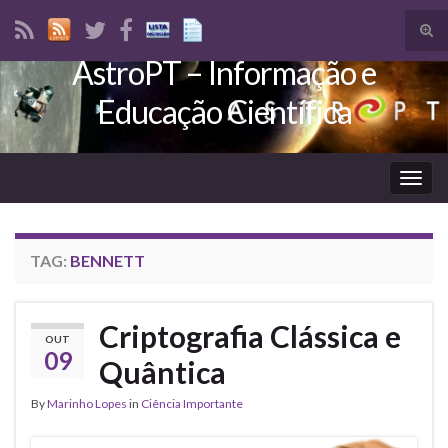
Tog
sear
AstroPT – Informação e
Search for:
for
Educação Científica
Togg
navig
TAG:
BENNETT
Criptografia Clássica e
OUT
09
Quântica
By
Marinho Lopes
in
Ciência Importante