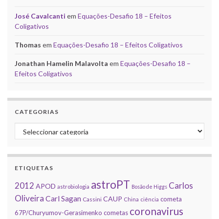
José Cavalcanti
em
Equações-Desafio 18 – Efeitos
Coligativos
Thomas
em
Equações-Desafio 18 – Efeitos Coligativos
Jonathan Hamelin Malavolta
em
Equações-Desafio 18 –
Efeitos Coligativos
CATEGORIAS
Categorias
ETIQUETAS
astroPT
2012
Carlos
APOD
astrobiologia
Bosão de Higgs
Oliveira
Carl Sagan
CAUP
cometa
Cassini
China
ciência
coronavirus
67P/Churyumov-Gerasimenko
cometas