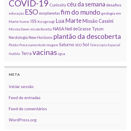
COVID-19
céu da semana
Curiosity
desafios
ESO
fim do mundo
exoplanetas
educação
geologia em
Marte
Lua
Missão Cassini
ISS
Marte
humor
Kurzgesagt
NASA
Neil deGrasse Tyson
Missão Dawn
missão Rosetta
plantão da descoberta
Nerdologia
New Horizons
Sol
Saturno
Plutão
Processamento de imagem
SDO
Telescópio Espacial
vacinas
Terra
Hubble
água
META
Iniciar sessão
Feed de entradas
Feed de comentários
WordPress.org