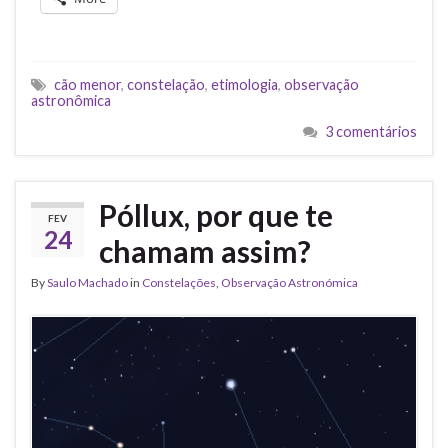
cão menor
,
constelação
,
etimologia
,
observação
astronômica
3 comentários
Póllux, por que te
FEV
24
chamam assim?
By
Saulo Machado
in
Constelações
,
Observação Astronómica