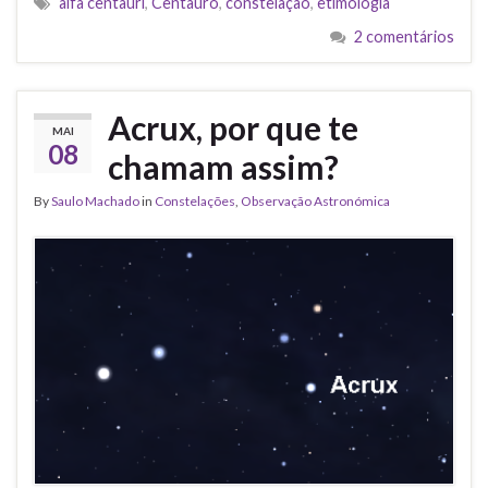
alfa centauri
,
Centauro
,
constelação
,
etimologia
2 comentários
Acrux, por que te
MAI
08
chamam assim?
By
Saulo Machado
in
Constelações
,
Observação Astronómica