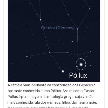
A estrela mais brilhante da constelação dos Gêmeos é
bastante conhecida como Póllux. Assim como Castor,
Póllux é personagem da mitologia grega, cuja versão
mais conhecida fala dos gêmeos, filhos da mesma mãe,
mas com pais diferentes (um divino e outro mortal).