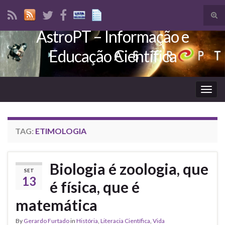
Tog
sear
AstroPT – Informação e
Search for:
for
Educação Científica
Togg
navig
TAG:
ETIMOLOGIA
Biologia é zoologia, que
SET
13
é física, que é
matemática
By
Gerardo Furtado
in
História
,
Literacia Científica
,
Vida