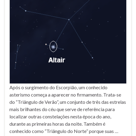
Após o surgimento do Escorpião, um conhecido
asterismo começa a aparecer no firmamento. Trata-se
do “Triângulo de Verão”, um conjunto de três das estrelas
mais brilhantes do céu que serve de referência para
localizar outras constelações nesta época do ano,
durante as primeiras horas da noite. Também é
conhecido como “Triângulo do Norte” porque suas …