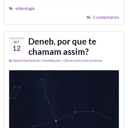
etimologia
2 comentários
Deneb, por que te
SET
12
chamam assim?
By
Saulo Machado
in
Constelações
,
Observação Astronómica