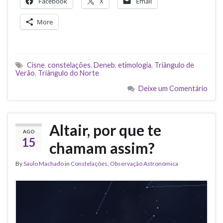
Facebook
X
Email
More
Cisne
,
constelações
,
Deneb
,
etimologia
,
Triângulo de
Verão
,
Triângulo do Norte
Deixe um Comentário
Altair, por que te
AGO
15
chamam assim?
By
Saulo Machado
in
Constelações
,
Observação Astronómica