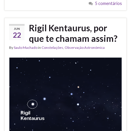
5 comentários
Rigil Kentaurus, por
JUN
22
que te chamam assim?
By
Saulo Machado
in
Constelações
,
Observação Astronómica