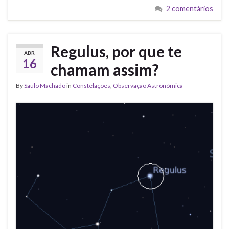
2 comentários
Regulus, por que te
ABR
16
chamam assim?
By
Saulo Machado
in
Constelações
,
Observação Astronómica