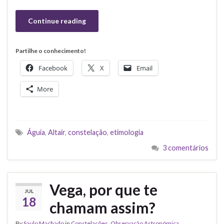
Continue reading
Partilhe o conhecimento!
Facebook
X
Email
More
Águia
,
Altair
,
constelação
,
etimologia
3 comentários
Vega, por que te
JUL
18
chamam assim?
By
Saulo Machado
in
Constelações
,
Observação Astronómica