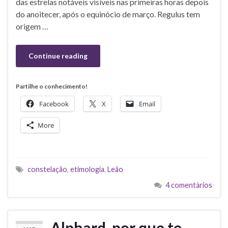
das estrelas notáveis visíveis nas primeiras horas depois
do anoitecer, após o equinócio de março. Regulus tem
origem …
Continue reading
Partilhe o conhecimento!
Facebook
X
Email
More
constelação
,
etimologia
,
Leão
4 comentários
Alphard, por que te