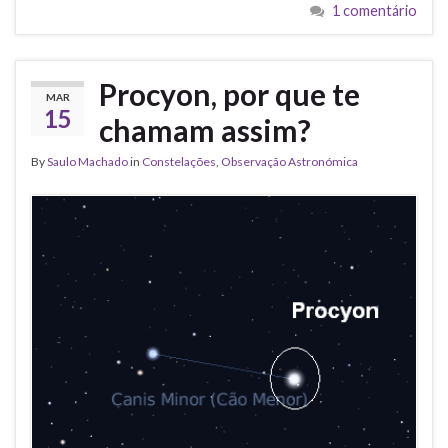
1 comentário
Procyon, por que te
MAR
15
chamam assim?
By
Saulo Machado
in
Constelações
,
Observação Astronómica