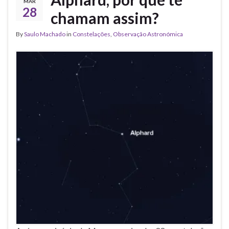
MAR
28
chamam assim?
By
Saulo Machado
in
Constelações
,
Observação Astronómica