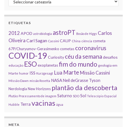
ETIQUETAS
astroPT
2012
Carlos
APOD
astrobiologia
Bosão de Higgs
Oliveira
Carl Sagan
CAUP
cometa
Cassini
China
ciência
coronavirus
67P/Churyumov-Gerasimenko
cometas
COVID-19
céu da semana
Curiosity
desafios
ESO
fim do mundo
exoplanetas
educação
geologia em
Marte
Lua
Missão Cassini
ISS
Marte
humor
Kurzgesagt
NASA
Neil deGrasse Tyson
Missão Dawn
missão Rosetta
plantão da descoberta
Nerdologia
New Horizons
Sol
Saturno
Plutão
Processamento de imagem
SDO
Telescópio Espacial
vacinas
Terra
Hubble
água
META