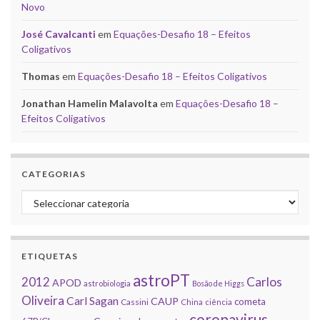
Novo
José Cavalcanti
em
Equações-Desafio 18 – Efeitos
Coligativos
Thomas
em
Equações-Desafio 18 – Efeitos Coligativos
Jonathan Hamelin Malavolta
em
Equações-Desafio 18 –
Efeitos Coligativos
CATEGORIAS
Categorias
ETIQUETAS
astroPT
2012
Carlos
APOD
astrobiologia
Bosão de Higgs
Oliveira
Carl Sagan
CAUP
cometa
Cassini
China
ciência
coronavirus