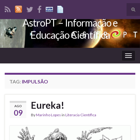
Tog
sear
AstroPT – Informação e
Search for:
for
Educação Científica
Togg
navig
TAG:
IMPULSÃO
Eureka!
AGO
09
By
Marinho Lopes
in
Literacia Científica