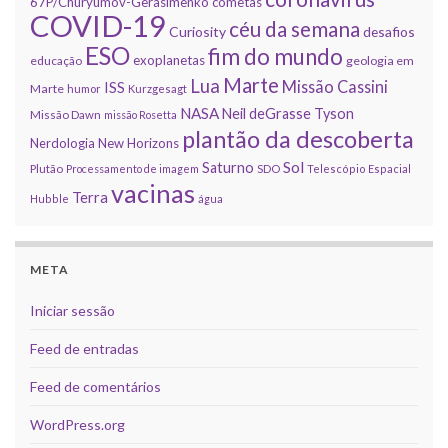
67P/Churyumov-Gerasimenko
cometas
COVID-19
céu da semana
Curiosity
desafios
ESO
fim do mundo
exoplanetas
educação
geologia em
Marte
Lua
Missão Cassini
ISS
Marte
humor
Kurzgesagt
NASA
Neil deGrasse Tyson
Missão Dawn
missão Rosetta
plantão da descoberta
Nerdologia
New Horizons
Sol
Saturno
Plutão
Processamento de imagem
SDO
Telescópio Espacial
vacinas
Terra
Hubble
água
META
Iniciar sessão
Feed de entradas
Feed de comentários
WordPress.org