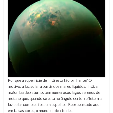
Por que a superfície de Titã está tão brilhante? O
motivo: a luz solar a partir dos mares líquidos. Titã, a
maior lua de Saturno, tem numerosos lagos serenos de
metano que, quando se está no ângulo certo, refletem a
luz solar como se fossem espelhos. Representado aqui
em falsas cores, o mundo coberto de …