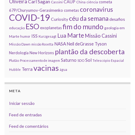
Oliveira
Carl Sagan
CAUP
cometa
Cassini
China
ciência
coronavirus
67P/Churyumov-Gerasimenko
cometas
COVID-19
céu da semana
Curiosity
desafios
ESO
fim do mundo
exoplanetas
educação
geologia em
Marte
Lua
Missão Cassini
ISS
Marte
humor
Kurzgesagt
NASA
Neil deGrasse Tyson
Missão Dawn
missão Rosetta
plantão da descoberta
Nerdologia
New Horizons
Sol
Saturno
Plutão
Processamento de imagem
SDO
Telescópio Espacial
vacinas
Terra
Hubble
água
META
Iniciar sessão
Feed de entradas
Feed de comentários