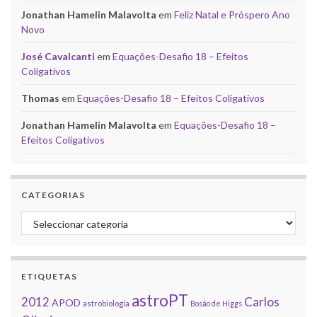
Jonathan Hamelin Malavolta
em
Feliz Natal e Próspero Ano
Novo
José Cavalcanti
em
Equações-Desafio 18 – Efeitos
Coligativos
Thomas
em
Equações-Desafio 18 – Efeitos Coligativos
Jonathan Hamelin Malavolta
em
Equações-Desafio 18 –
Efeitos Coligativos
CATEGORIAS
Categorias
ETIQUETAS
astroPT
2012
Carlos
APOD
astrobiologia
Bosão de Higgs