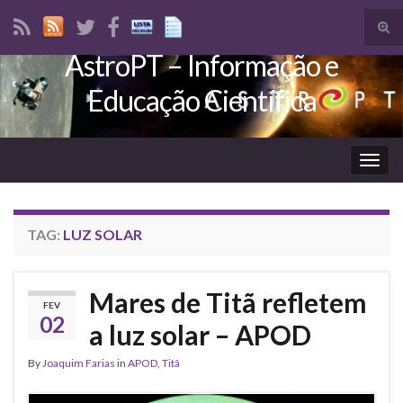
Tog
sear
AstroPT – Informação e
Search for:
for
Educação Científica
Togg
navig
TAG:
LUZ SOLAR
Mares de Titã refletem
FEV
02
a luz solar – APOD
By
Joaquim Farias
in
APOD
,
Titã