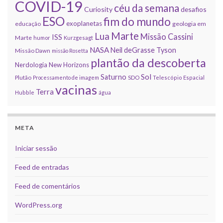
COVID-19
céu da semana
Curiosity
desafios
ESO
fim do mundo
exoplanetas
educação
geologia em
Marte
Lua
Missão Cassini
ISS
Marte
humor
Kurzgesagt
NASA
Neil deGrasse Tyson
Missão Dawn
missão Rosetta
plantão da descoberta
Nerdologia
New Horizons
Sol
Saturno
Plutão
Processamento de imagem
SDO
Telescópio Espacial
vacinas
Terra
Hubble
água
META
Iniciar sessão
Feed de entradas
Feed de comentários
WordPress.org