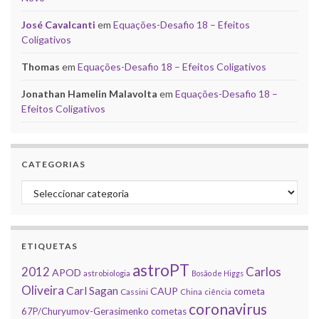
José Cavalcanti
em
Equações-Desafio 18 – Efeitos
Coligativos
Thomas
em
Equações-Desafio 18 – Efeitos Coligativos
Jonathan Hamelin Malavolta
em
Equações-Desafio 18 –
Efeitos Coligativos
CATEGORIAS
Categorias
ETIQUETAS
astroPT
2012
Carlos
APOD
astrobiologia
Bosão de Higgs
Oliveira
Carl Sagan
CAUP
cometa
Cassini
China
ciência
coronavirus
67P/Churyumov-Gerasimenko
cometas