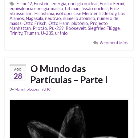
E=mc^2
,
Einstein
,
energia
,
energia nuclear
,
Enrico Fermi
,
equivalência energia-massa
,
fat man
,
fissão nuclear
,
Fritz
Strassmann
,
Hiroshima
,
isótopo
,
Lise Meitner
,
little boy
,
Los
Alamos
,
Nagasaki
,
neutrão
,
número atómico
,
número de
massa
,
Otto Frisch
,
Otto Hahn
,
plutónio
,
Projecto
Manhattan
,
Protão
,
Pu-239
,
Roosevelt
,
Siegfried Flügge
,
Trinity
,
Truman
,
U-235
,
urânio
6 comentários
O Mundo das
AGO
28
Partículas – Parte I
By
Marinho Lopes
in
LHC