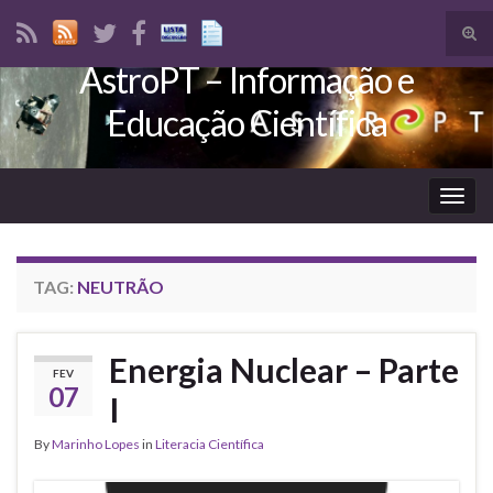
Tog
sear
AstroPT – Informação e
Search for:
for
Educação Científica
Togg
navig
TAG:
NEUTRÃO
Energia Nuclear – Parte
FEV
07
I
By
Marinho Lopes
in
Literacia Científica