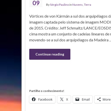
09
By
Sérgio Paulino
in
Nuvens
,
Terra
Vórtices de von Kármán a sul dos arquipélagos 
imagem captada pelo sistema de imagem MODIS d
de 2015. Crédito: Jeff Schmaltz/LANCE/EOSDI
cima mostra um conjunto de cadeias lineares de
movendo-se a sul dos arquipélagos da Madeira 
Continue reading
Partilhe o conhecimento!
Facebook
X
Email
More