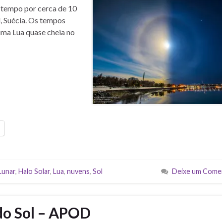
o tempo por cerca de 10
, Suécia. Os tempos
uma Lua quase cheia no
Lunar
,
Halo Solar
,
Lua
,
nuvens
,
Sol
Deixe um Come
do Sol – APOD