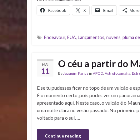
Facebook
X
Email
More
Endeavour
,
EUA
,
Lançamentos
,
nuvens
,
pluma de
O céu a partir do
MAI
11
By
Joaquim Farias
in
APOD
,
Astrofotografia
,
Estr
E se tu pudesses ficar no topo de um vulcão e es
É o momento certo, pois podes ver um panorama
apresentado aqui. Neste caso, o vulcão é o Maun
uma noite clara no verão passado. No primeiro 
voltado para o sul, …
Continue reading