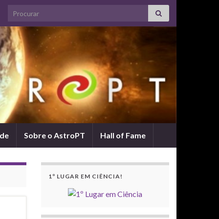
Search for:
ade
Sobre o AstroPT
Hall of Fame
1º LUGAR EM CIÊNCIA!