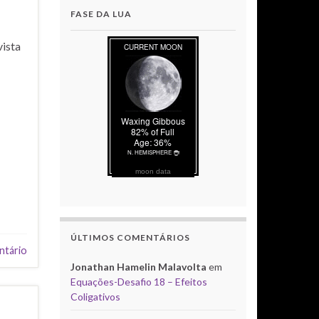
FASE DA LUA
vista
moon data
ÚLTIMOS COMENTÁRIOS
ntário
Jonathan Hamelin Malavolta
em
Equações-Desafio 18 – Efeitos
Coligativos