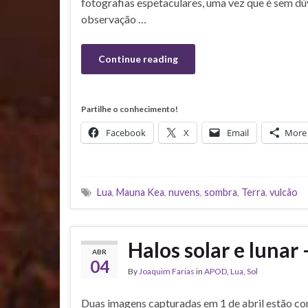
fotografias espetaculares, uma vez que é sem dúv
observação …
Continue reading
Partilhe o conhecimento!
Facebook
X
Email
More
Lua
,
Mauna Kea
,
nuvens
,
sombra
,
Terra
,
vulcão
Halos solar e luna
ABR
04
By
Joaquim Farias
in
APOD
,
Lua
,
Sol
Duas imagens capturadas em 1 de abril estão c