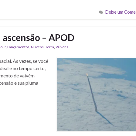
Deixe um Come
m ascensão – APOD
our
,
Lançamentos
,
Nuvens
,
Terra
,
Vaivéns
acial. Às vezes, se você
ideal e no tempo certo,
amento de vaivém
scensão e sua pluma