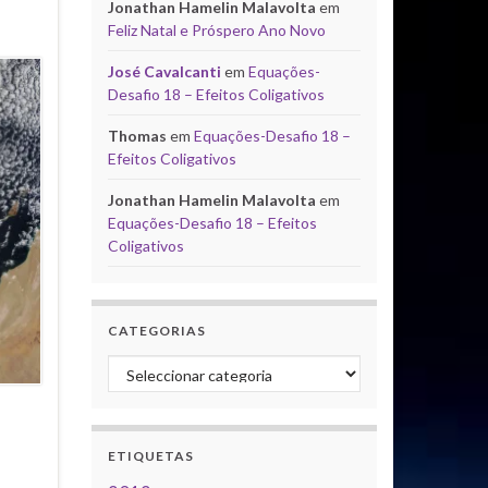
Jonathan Hamelin Malavolta
em
Feliz Natal e Próspero Ano Novo
José Cavalcanti
em
Equações-
Desafio 18 – Efeitos Coligativos
Thomas
em
Equações-Desafio 18 –
Efeitos Coligativos
Jonathan Hamelin Malavolta
em
Equações-Desafio 18 – Efeitos
Coligativos
CATEGORIAS
Categorias
ETIQUETAS