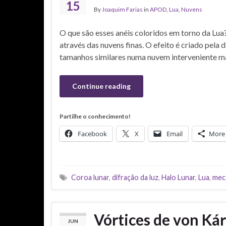
15
By
Joaquim Farias
in
APOD
,
Lua
,
Nuvens
O que são esses anéis coloridos em torno da Lua
através das nuvens finas. O efeito é criado pela 
tamanhos similares numa nuvem interveniente ma
Continue reading
Partilhe o conhecimento!
Facebook
X
Email
More
Coroa lunar
,
difração da luz
,
Halo Lunar
,
Lua
,
mec
Vórtices de von Ká
JUN