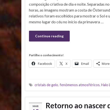
composição criativa de dia e noite. Separadas n
horas, as imagens mostram a costa de Östersund
relativos foram escolhidos para mostrar o Sol e 
mesmo lugar do céu no início da primavera …
Continue reading
Partilhe o conhecimento!
Facebook
X
Email
More
cristais de gelo
,
fenómenos atmosféricos
,
Halo 
Retorno ao nascer 
MAR