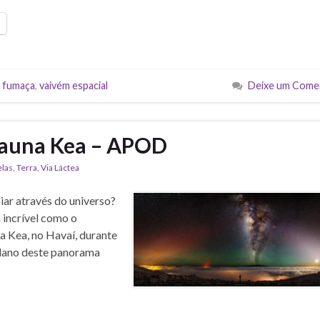
 fumaça
,
vaivém espacial
Deixe um Come
 Mauna Kea – APOD
elas
,
Terra
,
Via Láctea
piar através do universo?
 incrível como o
a Kea, no Havaí, durante
plano deste panorama