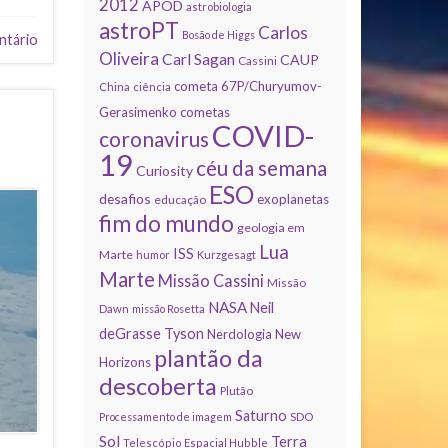
2012
APOD
astrobiologia
astroPT
Carlos
Bosão de Higgs
ntário
Oliveira
Carl Sagan
CAUP
Cassini
cometa 67P/Churyumov-
China
ciência
Gerasimenko
cometas
COVID-
coronavirus
19
céu da semana
Curiosity
ESO
desafios
exoplanetas
educação
fim do mundo
geologia em
Lua
ISS
Marte
humor
Kurzgesagt
Marte
Missão Cassini
Missão
NASA
Neil
Dawn
missão Rosetta
deGrasse Tyson
Nerdologia
New
plantão da
Horizons
descoberta
Plutão
Saturno
Processamento de imagem
SDO
Sol
Terra
Telescópio Espacial Hubble