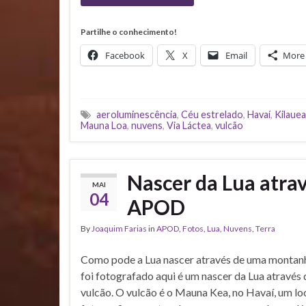
Partilhe o conhecimento!
Facebook
X
Email
More
aeroluminescência
,
Céu estrelado
,
Havaí
,
Kilauea
Mauna Loa
,
nuvens
,
Via Láctea
,
vulcão
Nascer da Lua atra
MAI
04
APOD
By
Joaquim Farias
in
APOD
,
Fotos
,
Lua
,
Nuvens
,
Terra
Como pode a Lua nascer através de uma montanh
foi fotografado aqui é um nascer da Lua atravé
vulcão. O vulcão é o Mauna Kea, no Havaí, um lo