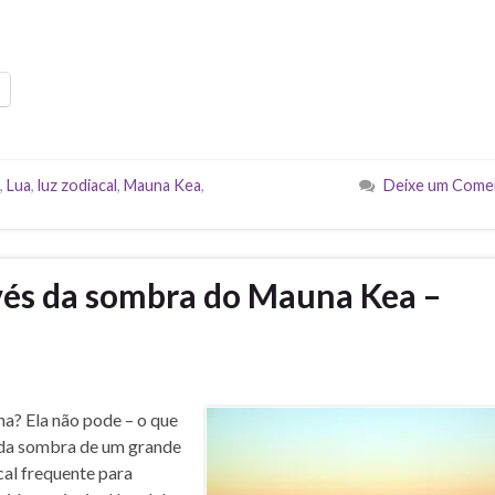
,
Lua
,
luz zodiacal
,
Mauna Kea
,
Deixe um Come
vés da sombra do Mauna Kea –
a? Ela não pode – o que
s da sombra de um grande
cal frequente para