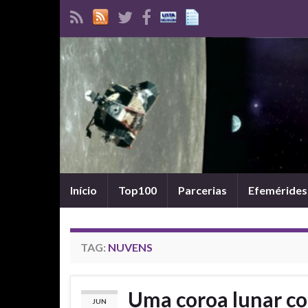
Início
Top100
Parcerias
Efemérides
TAG:
NUVENS
Uma coroa lunar c
JUN