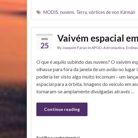
MODIS
,
nuvens
,
Terra
,
vórtices de von Kármán
Vaivém espacial e
MAI
25
By
Joaquim Farias
in
APOD
,
Astronáutica
,
Endeav
O que é aquilo subindo das nuvens? O vaivém esp
olhasse para fora da janela de um avião no lugar 
poderia ter visto algo muito incomum – um lanç
espacial para a órbita. Imagens do veículo em a
tornaram-se amplamente divulgadas através …
Continue reading
Partilhe o conhecimento!