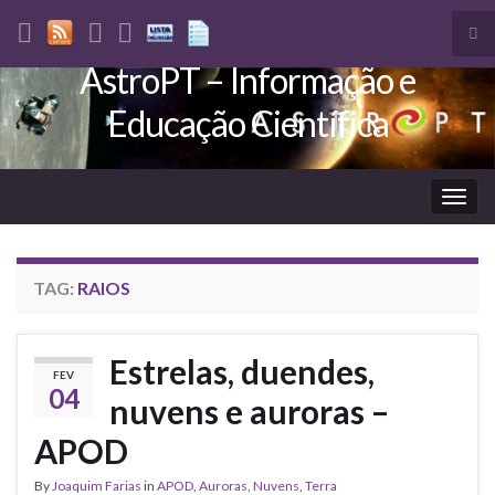
Tog
sea
AstroPT – Informação e
Search for:
for
Educação Científica
Togg
navig
TAG:
RAIOS
Estrelas, duendes,
FEV
04
nuvens e auroras –
APOD
By
Joaquim Farias
in
APOD
,
Auroras
,
Nuvens
,
Terra