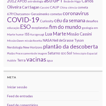
astroPT
2012
Carlos
APOD
astrobiologia
Bosão de Higgs
Oliveira
Carl Sagan
CAUP
cometa
Cassini
China
ciência
coronavirus
67P/Churyumov-Gerasimenko
cometas
COVID-19
céu da semana
Curiosity
desafios
ESO
fim do mundo
exoplanetas
educação
geologia em
Marte
Lua
Missão Cassini
ISS
Marte
humor
Kurzgesagt
NASA
Neil deGrasse Tyson
Missão Dawn
missão Rosetta
plantão da descoberta
Nerdologia
New Horizons
Sol
Saturno
Plutão
Processamento de imagem
SDO
Telescópio Espacial
vacinas
Terra
Hubble
água
META
Iniciar sessão
Feed de entradas
Feed de comentários