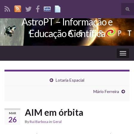
Tog
sear
AstroPT – Informação e
Search for:
for
Educação Científica
Togg
navig
Lotaria Espacial
Mário Ferreira
AIM em órbita
MAR
26
By
Rui Barbosa
in
Geral