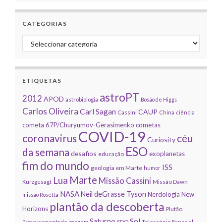
CATEGORIAS
Categorias
ETIQUETAS
astroPT
2012
APOD
astrobiologia
Bosão de Higgs
Carlos Oliveira
Carl Sagan
CAUP
Cassini
China
ciência
cometa 67P/Churyumov-Gerasimenko
cometas
COVID-19
coronavirus
céu
Curiosity
ESO
da semana
desafios
exoplanetas
educação
fim do mundo
ISS
geologia em Marte
humor
Marte
Lua
Missão Cassini
Kurzgesagt
Missão Dawn
NASA
Neil deGrasse Tyson
Nerdologia
New
missão Rosetta
plantão da descoberta
Horizons
Plutão
Sol
Saturno
Processamento de imagem
SDO
Telescópio Espacial