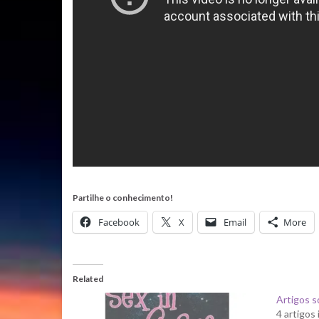
Partilhe o conhecimento!
Facebook
X
Email
More
Related
Artigos 
4 artigos