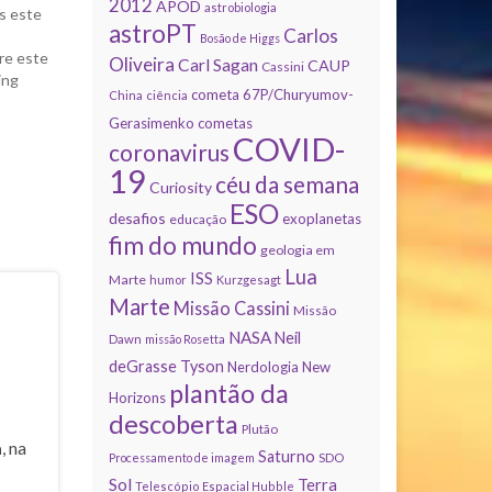
2012
APOD
astrobiologia
s este
astroPT
Carlos
Bosão de Higgs
re este
Oliveira
Carl Sagan
CAUP
Cassini
ing
cometa 67P/Churyumov-
China
ciência
 the
Gerasimenko
cometas
COVID-
coronavirus
19
céu da semana
Curiosity
ESO
desafios
exoplanetas
educação
fim do mundo
geologia em
Lua
ISS
Marte
humor
Kurzgesagt
Marte
Missão Cassini
Missão
NASA
Neil
Dawn
missão Rosetta
deGrasse Tyson
Nerdologia
New
plantão da
Horizons
descoberta
Plutão
a
, na
Saturno
Processamento de imagem
SDO
Sol
Terra
Telescópio Espacial Hubble