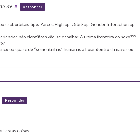
 13:39
#
Responder
os suborbitais tipo: Parcec High up, Orbit-up, Gender Interaction up,
eriencias não cientificas vão-se espalhar. A ultima fronteira do sexo???
ço?
érico ou quase de “sementinhas” humanas a boiar dentro da naves ou
Responder
r” estas coisas.