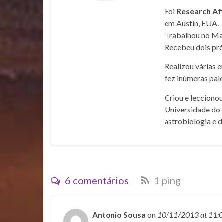
Foi
Research Af
em Austin, EUA.
Trabalhou no Mar
Recebeu dois pré
Realizou várias 
fez inúmeras pale
Criou e lecciono
Universidade do 
astrobiologia e 
6 comentários
1 ping
Antonio Sousa
on
10/11/2013
at 11: