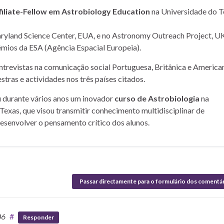
filiate-Fellow em Astrobiology Education
na Universidade do T
yland Science Center, EUA, e no Astronomy Outreach Project, UK
mios da ESA (Agência Espacial Europeia).
entrevistas na comunicação social Portuguesa, Britânica e American
stras e actividades nos três países citados.
u durante vários anos um inovador
curso de Astrobiologia
na
Texas, que visou transmitir conhecimento multidisciplinar de
desenvolver o pensamento crítico dos alunos.
Passar directamente para o formulário dos comentá
06
#
Responder