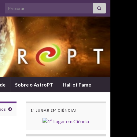
Search for:
ade
Sobre o AstroPT
Hall of Fame
pos
1º LUGAR EM CIÊNCIA!