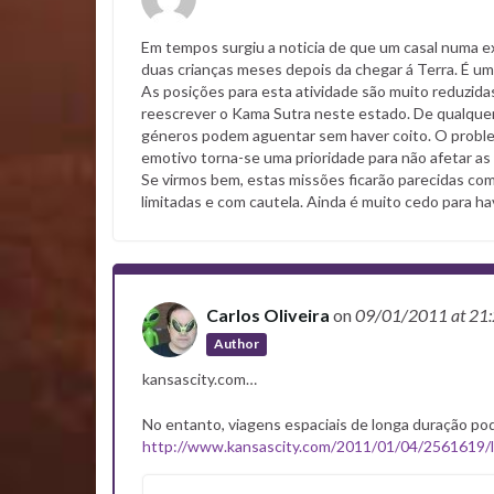
Em tempos surgiu a noticia de que um casal numa ex
duas crianças meses depois da chegar á Terra. É u
As posições para esta atividade são muito reduzida
reescrever o Kama Sutra neste estado. De qualquer 
géneros podem aguentar sem haver coito. O proble
emotivo torna-se uma prioridade para não afetar a
Se virmos bem, estas missões ficarão parecidas com
limitadas e com cautela. Ainda é muito cedo para ha
Carlos Oliveira
on
09/01/2011
at 21
Author
kansascity.com…
No entanto, viagens espaciais de longa duração po
http://www.kansascity.com/2011/01/04/2561619/l