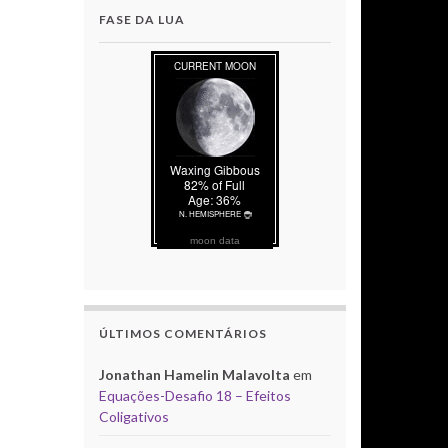
FASE DA LUA
moon data
ÚLTIMOS COMENTÁRIOS
Jonathan Hamelin Malavolta
em
Equações-Desafio 18 – Efeitos
Coligativos