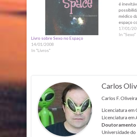
é inevitáv
possibili
médico d
espaço co
dissertar
17/01/20
sociedade
In "Sexo"
Livro sobre Sexo no Espaço
extrasola
14/01/2008
In "Livros"
Carlos Oliv
Carlos F. Oliveir
Licenciatura em 
Licenciatura em 
Doutoramento e
Universidade do 