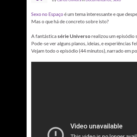
Sexo no Espaço
é um tema interessante e que desp
Mas o que há de concreto sobre isto?
A fantástica
série Universo
realizou um episódio 
Pode-se ver alguns planos, ideias, e experiências fe
Vejam todo o episódio (44 minutos), narrado em po