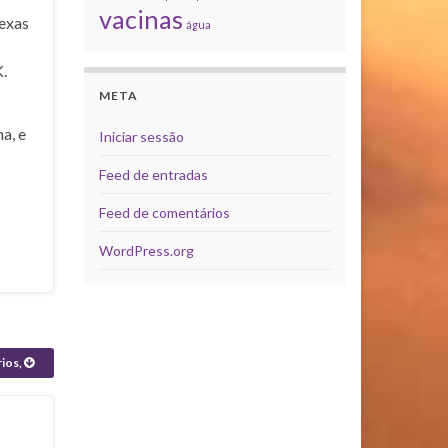
vacinas
exas
água
.
META
a, e
Iniciar sessão
Feed de entradas
Feed de comentários
WordPress.org
rios,