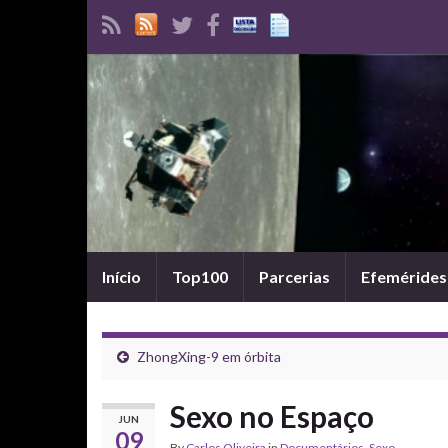
Início
Top100
Parcerias
Efemérides
ZhongXing-9 em órbita
Sexo no Espaço
JUN
09
By
Carlos Oliveira
in
Documentários
,
Sexo