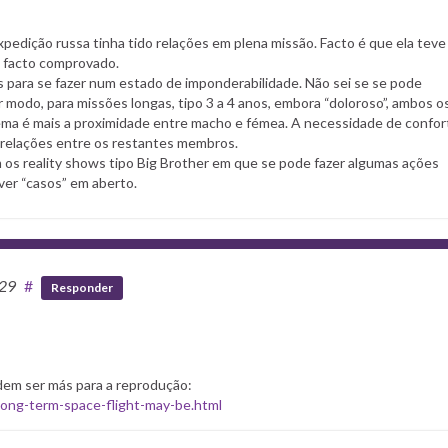
pedição russa tinha tido relações em plena missão. Facto é que ela teve
m facto comprovado.
s para se fazer num estado de imponderabilidade. Não sei se se pode
modo, para missões longas, tipo 3 a 4 anos, embora “doloroso”, ambos o
ma é mais a proximidade entre macho e fémea. A necessidade de confor
s relações entre os restantes membros.
 os reality shows tipo Big Brother em que se pode fazer algumas ações
ver “casos” em aberto.
:29
#
Responder
dem ser más para a reprodução:
ong-term-space-flight-may-be.html