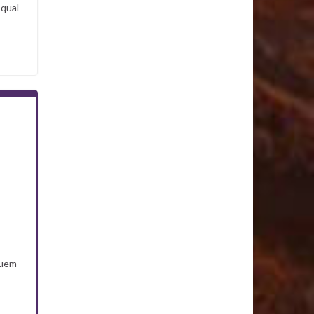
 qual
quem