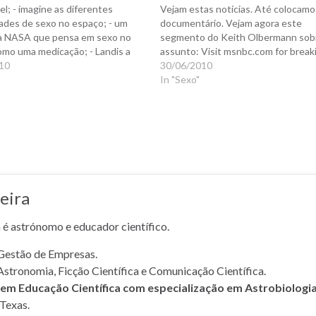
el; - imagine as diferentes
Vejam estas notícias. Até colocamo
dades de sexo no espaço; - um
documentário. Vejam agora este
a NASA que pensa em sexo no
segmento do Keith Olbermann sob
mo uma medicação; - Landis a
assunto: Visit msnbc.com for break
 sobre a possibilidade de uma
10
news, world news, and news about
30/06/2010
 viajar para um planeta
economy
In "Sexo"
r procriando pelo caminho.…
eira
a é astrónomo e educador científico.
Gestão de Empresas.
Astronomia, Ficção Científica e Comunicação Científica.
m Educação Científica com especialização em Astrobiologi
Texas.