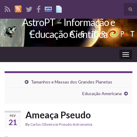
Tog
sear
AstroPT – Informação e
Search for:
for
Educação Científica
Togg
navig
Tamanhos e Massas dos Grandes Planetas
Educação Americana
Ameaça Pseudo
FEV
21
By
Carlos Oliveira
in
Pseudo-Astronomia