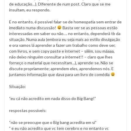
de educação…). Diferente de num post. Claro que se me
insultam, eu respondo.
E no entanto, é possível falar-se de homeopatia sem entrar de
imediato numa discussão!
Basta ver se as pessoas estão
interessadas em saber ou não…. no entanto, dependerá tb da
situação. Numa aula (embora eu seja mais ao estilo divulgação
e ora vamos lá aprender a fazer um trabalho como deve ser,
com livros, e sem copy paste e internet – siiiim, sou máaaa,
não deixo ninguém consultar a internet!! – claro que lhes
forneço o material que necessitam…), aprende-se. Não se
discute propriamente; aprendem eles, aprendemos nós. E
juntamos informação que dava para um livro de comédia
Situação:
“eu cá não acredito em nada disso do Big Bang!”
respostas possíveis:
“não se preocupe que o Big bang acredita em si”
” e eu não acredito que vc tem cerebro e no entanto vc