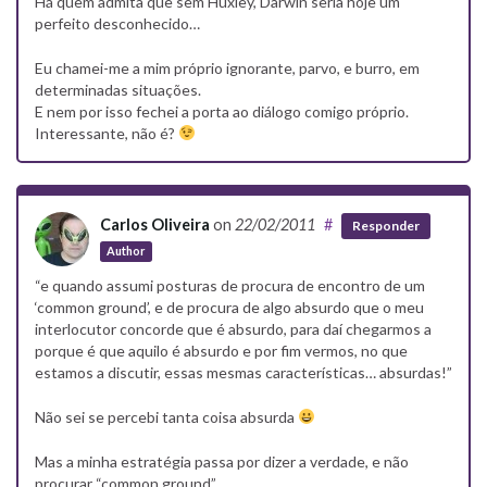
Há quem admita que sem Huxley, Darwin seria hoje um
perfeito desconhecido…
Eu chamei-me a mim próprio ignorante, parvo, e burro, em
determinadas situações.
E nem por isso fechei a porta ao diálogo comigo próprio.
Interessante, não é?
Carlos Oliveira
on
22/02/2011
#
Responder
Author
“e quando assumi posturas de procura de encontro de um
‘common ground’, e de procura de algo absurdo que o meu
interlocutor concorde que é absurdo, para daí chegarmos a
porque é que aquilo é absurdo e por fim vermos, no que
estamos a discutir, essas mesmas características… absurdas!”
Não sei se percebi tanta coisa absurda
Mas a minha estratégia passa por dizer a verdade, e não
procurar “common ground”.