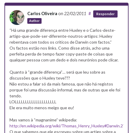
Carlos Oliveira
on
22/02/2011
#
Responder
Author
“Há uma grande diferença entre Huxley e o Carlos-deste-
artigo-que-pode-ser-diferente-noutros-artigos: Huxley
rebentava com todos os críticos de Darwin com factos.”
Os factos estão nos links. Como disse atrás, acho uma
perfeita perda de tempo fazer copy-paste de coisas que
qualquer pessoa com um dedo e dois neurónios pode clicar.
Quanto à “grande diferença”… será que leu sobre as
discussões que o Huxley teve???
Não estou a falar só da mais famosa, que não há registos
porque foi uma discussão informal, mas de outras que ele foi
tendo.
LOLLLLLLLLLLLLLLLLLLLL
Ele era muito menos meigo que eu!
Mas vamos à “magnanime” wikipedia:
http://en.wikipedia.org/wiki/Thomas_Henry_Huxley#Darwin.27s_bu
O que sabemos que ele escreveu sobre um artigo sobre a