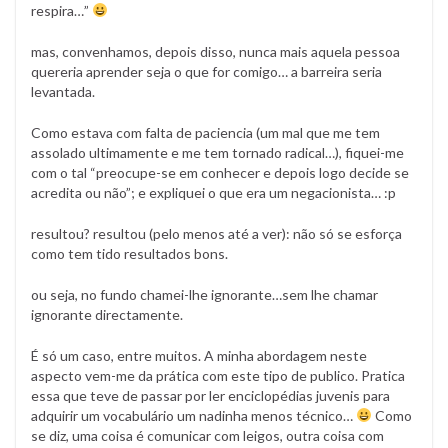
respira…”
mas, convenhamos, depois disso, nunca mais aquela pessoa
quereria aprender seja o que for comigo… a barreira seria
levantada.
Como estava com falta de paciencia (um mal que me tem
assolado ultimamente e me tem tornado radical…), fiquei-me
com o tal “preocupe-se em conhecer e depois logo decide se
acredita ou não”; e expliquei o que era um negacionista… :p
resultou? resultou (pelo menos até a ver): não só se esforça
como tem tido resultados bons.
ou seja, no fundo chamei-lhe ignorante…sem lhe chamar
ignorante directamente.
É só um caso, entre muitos. A minha abordagem neste
aspecto vem-me da prática com este tipo de publico. Pratica
essa que teve de passar por ler enciclopédias juvenis para
adquirir um vocabulário um nadinha menos técnico…
Como
se diz, uma coisa é comunicar com leigos, outra coisa com