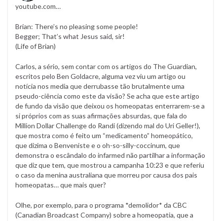
youtube.com…
Brian: There’s no pleasing some people!
Begger; That’s what Jesus said, sir!
(Life of Brian)
Carlos, a sério, sem contar com os artigos do The Guardian,
escritos pelo Ben Goldacre, alguma vez viu um artigo ou
notícia nos media que derrubasse tão brutalmente uma
pseudo-ciência como este da visão? Se acha que este artigo
de fundo da visão que deixou os homeopatas enterrarem-se a
si próprios com as suas afirmações absurdas, que fala do
Million Dollar Challenge do Randi (dizendo mal do Uri Geller!),
que mostra como é feito um “medicamento” homeopático,
que dizima o Benveniste e o oh-so-silly-coccinum, que
demonstra o escândalo do infarmed não partilhar a informação
que diz que tem, que mostrou a campanha 10:23 e que referiu
o caso da menina australiana que morreu por causa dos pais
homeopatas… que mais quer?
Olhe, por exemplo, para o programa *demolidor* da CBC
(Canadian Broadcast Company) sobre a homeopatia, que a