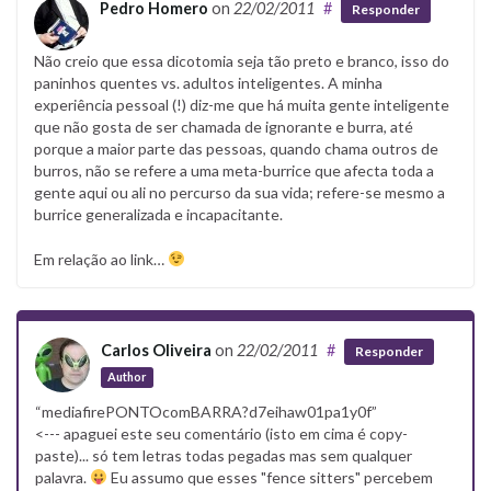
Pedro Homero
on
22/02/2011
#
Responder
Não creio que essa dicotomia seja tão preto e branco, isso do
paninhos quentes vs. adultos inteligentes. A minha
experiência pessoal (!) diz-me que há muita gente inteligente
que não gosta de ser chamada de ignorante e burra, até
porque a maior parte das pessoas, quando chama outros de
burros, não se refere a uma meta-burrice que afecta toda a
gente aqui ou ali no percurso da sua vida; refere-se mesmo a
burrice generalizada e incapacitante.
Em relação ao link…
Carlos Oliveira
on
22/02/2011
#
Responder
Author
“mediafirePONTOcomBARRA?d7eihaw01pa1y0f”
<--- apaguei este seu comentário (isto em cima é copy-
paste)... só tem letras todas pegadas mas sem qualquer
palavra.
Eu assumo que esses "fence sitters" percebem