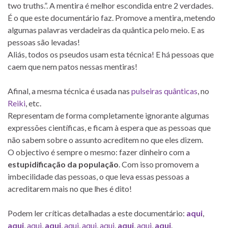
two truths.”. A mentira é melhor escondida entre 2 verdades.
É o que este documentário faz. Promove a mentira, metendo
algumas palavras verdadeiras da quântica pelo meio. E as
pessoas são levadas!
Aliás, todos os pseudos usam esta técnica! E há pessoas que
caem que nem patos nessas mentiras!
Afinal, a mesma técnica é usada nas
pulseiras quânticas
, no
Reiki
, etc.
Representam de forma completamente ignorante algumas
expressões científicas, e ficam à espera que as pessoas que
não sabem sobre o assunto acreditem no que eles dizem.
O objectivo é sempre o mesmo: fazer dinheiro com a
estupidificação da população
. Com isso promovem a
imbecilidade das pessoas, o que leva essas pessoas a
acreditarem mais no que lhes é dito!
Podem ler críticas detalhadas a este documentário:
aqui
,
aqui
,
aqui
,
aqui
,
aqui
,
aqui
,
aqui
,
aqui
,
aqui
,
aqui
.