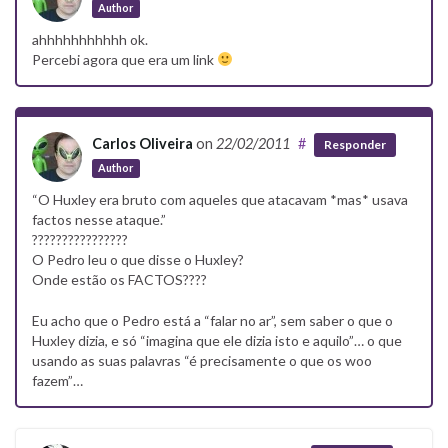
Author
ahhhhhhhhhhh ok.
Percebi agora que era um link
Carlos Oliveira
on
22/02/2011
#
Responder
Author
“O Huxley era bruto com aqueles que atacavam *mas* usava
factos nesse ataque.”
????????????????
O Pedro leu o que disse o Huxley?
Onde estão os FACTOS????
Eu acho que o Pedro está a “falar no ar”, sem saber o que o
Huxley dizia, e só “imagina que ele dizia isto e aquilo”… o que
usando as suas palavras “é precisamente o que os woo
fazem”…