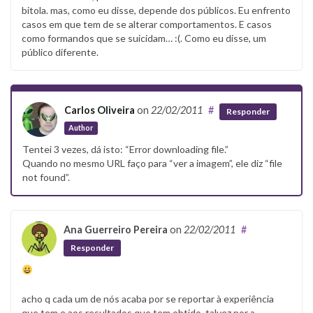
bitola. mas, como eu disse, depende dos públicos. Eu enfrento
casos em que tem de se alterar comportamentos. E casos
como formandos que se suicidam… :(. Como eu disse, um
público diferente.
Carlos Oliveira
on
22/02/2011
#
Responder
Author
Tentei 3 vezes, dá isto: “Error downloading file.”
Quando no mesmo URL faço para “ver a imagem”, ele diz “file
not found”.
Ana Guerreiro Pereira
on
22/02/2011
#
Responder
acho q cada um de nós acaba por se reportar à experiência
que tem e aos resultados que tem obtido, talvez por a