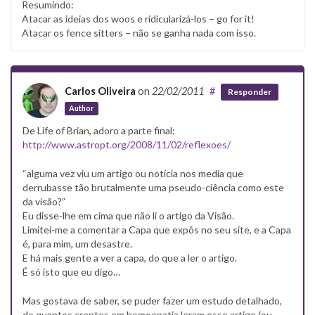
Resumindo:
Atacar as ideias dos woos e ridicularizá-los – go for it!
Atacar os fence sitters – não se ganha nada com isso.
Carlos Oliveira
on
22/02/2011
#
Responder
Author
De Life of Brian, adoro a parte final:
http://www.astropt.org/2008/11/02/reflexoes/
“alguma vez viu um artigo ou notícia nos media que
derrubasse tão brutalmente uma pseudo-ciência como este
da visão?”
Eu disse-lhe em cima que não li o artigo da Visão.
Limitei-me a comentar a Capa que expôs no seu site, e a Capa
é, para mim, um desastre.
E há mais gente a ver a capa, do que a ler o artigo.
É só isto que eu digo…
Mas gostava de saber, se puder fazer um estudo detalhado,
de quantos crentes em homeopatia leram esse artigo (ou