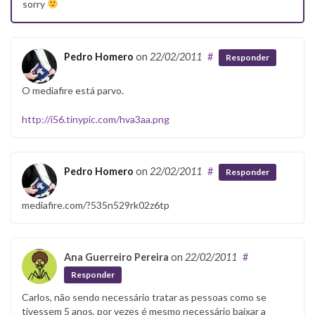
sorry
Pedro Homero
on
22/02/2011
#
Responder
O mediafire está parvo.
http://i56.tinypic.com/hva3aa.png
Pedro Homero
on
22/02/2011
#
Responder
mediafire.com/?535n529rk02z6tp
Ana Guerreiro Pereira
on
22/02/2011
#
Responder
Carlos, não sendo necessário tratar as pessoas como se
tivessem 5 anos, por vezes é mesmo necessário baixar a