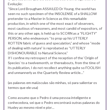
Evolução:
“Since Lord Brougham ASSAILED Dr Young, the world has
seen no such specimen of the INSOLENSE of a SHALLOW
pretender to a Master in Science as this remarkable
production, in which one of the most exact of observers,
most cautious of reasoners, and most candid of expositors, of
this or any other age, is held up to SCORN as a “FLIGHTY”
PERSON, who endeavours “to prop up his UTTERLY
ROTTEN fabric of guess and speculation,” and whose “mode
of dealing with nature” is reprobated as “UTTERLY
DISHONOURABLE to Natural Science.”
If I confine my retrospect of the reception of the ‘Origin of
Species’ to a twelvemonth, or thereabouts, from the time of
its publication, I do not recollect anything quite so FOOLISH
and unmannerly as the Quarterly Review article…”
(as palavras em maiúsculas são minhas, só para salientar os
termos que ele usa)
Como assumo que o Pedro é uma pessoa inteligente e
conhecedora, sei que o Pedro encontrará outras palavras do
Huxley ao mesmo nível e pior…