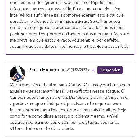
que somos todos ignorantes, burros, e estúpidos, em
diferentes partes da nossa vida. Eu assumo que eles têm
inteligência suficiente para compreenderem isso, e daí que
percebem o alcance das minhas palavras. Se calhar estou
errado, e terei que os tratar como a miúdos de 5 anos (com
paninhos quentes, porque coitadinhos dos meninos). Mas até
me provarem que estou errado, vou sempre, por defeito,
assumir que são adultos inteligentes, e tratá-los a esse nível.
Pedro Homero
on
22/02/2011
#
Responder
Mas a questão está aí mesmo, Carlos! O Huxley era bruto com
aqueles que atacavam *mas* usava factos nesse ataque. O
Carlos, neste artigo, não o faz. Diz “estão lá os links”, mas isso,
e perdoe-me que o indique, é precisamente o que os woo
fazem; apontam para links externos, sem mais detalhes. Seja
como for, e como disse antes, o problema mesmo, a nível
estratégico, e a meu ver, é só mesmo o ataque aos fence
sitters. Tudo o resto é acessório.