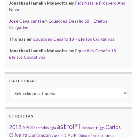
Jonathan Hamelin Malavolta
em
Feliz Natal e Próspero Ano
Novo
José Cavalcanti
em
Equações-Desafio 18 – Efeitos
Coligativos
Thomas
em
Equações-Desafio 18 – Efeitos Coligativos
Jonathan Hamelin Malavolta
em
Equações-Desafio 18 –
Efeitos Coligativos
CATEGORIAS
Categorias
ETIQUETAS
astroPT
2012
Carlos
APOD
astrobiologia
Bosão de Higgs
Oliveira
Carl Sagan
CAUP
cometa
Cassini
China
ciência