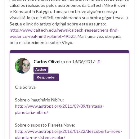
cálculos realizados pelos astrônomos da Caltech Mike Brown
e Konstantin Batygin. Tomara em breve alguém consiga
visualizá-lo (o q é difícil, considerando sua órbita gigantesca…).
Segue o link do artigo original sobre este assunto:
http://www.caltech.edu/news/caltech-researchers-find-
evidence-real-ninth-planet-49523
. Mais uma vez, obrigada
pelo esclarecimento sobre Virgo.
Carlos Oliveira
on
14/06/2017
#
Author
Responder
Olá Soraya,
Sobre o imaginário Nibiru:
http://www.astropt.org/2011/09/09/fantasia-
planetaria-nibiru/
Sobre o suposto Planeta Nove:
http://www.astropt.org/2016/01/22/descoberto-novo-
planeta-no-sistema-solar/