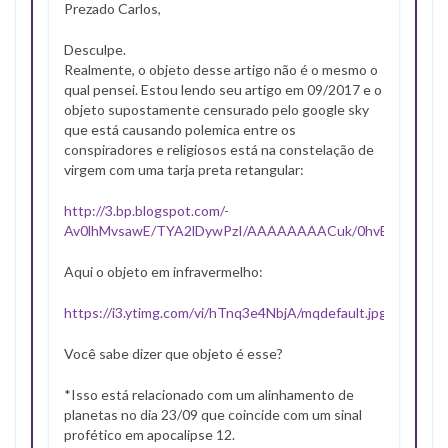
Prezado Carlos,
Desculpe.
Realmente, o objeto desse artigo não é o mesmo o
qual pensei. Estou lendo seu artigo em 09/2017 e o
objeto supostamente censurado pelo google sky
que está causando polemica entre os
conspiradores e religiosos está na constelação de
virgem com uma tarja preta retangular:
http://3.bp.blogspot.com/-
Av0lhMvsawE/TYA2lDywPzI/AAAAAAAACuk/0hvEIVk28GU/
Aqui o objeto em infravermelho:
https://i3.ytimg.com/vi/hTnq3e4NbjA/mqdefault.jpg
Você sabe dizer que objeto é esse?
*Isso está relacionado com um alinhamento de
planetas no dia 23/09 que coincide com um sinal
profético em apocalipse 12.