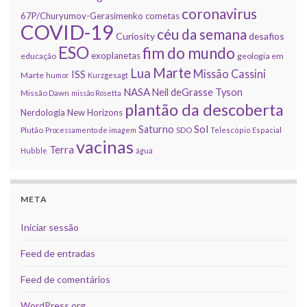
coronavirus
67P/Churyumov-Gerasimenko
cometas
COVID-19
céu da semana
Curiosity
desafios
ESO
fim do mundo
exoplanetas
educação
geologia em
Marte
Lua
Missão Cassini
ISS
Marte
humor
Kurzgesagt
NASA
Neil deGrasse Tyson
Missão Dawn
missão Rosetta
plantão da descoberta
Nerdologia
New Horizons
Sol
Saturno
Plutão
Processamento de imagem
SDO
Telescópio Espacial
vacinas
Terra
Hubble
água
META
Iniciar sessão
Feed de entradas
Feed de comentários
WordPress.org