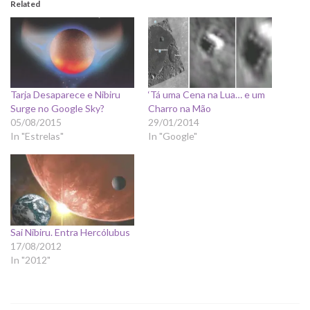
Related
Tarja Desaparece e Nibiru
‘Tá uma Cena na Lua… e um
Surge no Google Sky?
Charro na Mão
05/08/2015
29/01/2014
In "Estrelas"
In "Google"
Sai Nibiru. Entra Hercólubus
17/08/2012
In "2012"