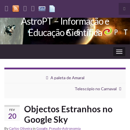
Tog
sea
AstroPT – Informação e
Search for:
for
Educação Científica
Togg
navig
A paleta de Amaral
Telescópio no Carnaval
Objectos Estranhos no
FEV
20
Google Sky
By
Carlos Oliveira
in
Google
,
Pseudo-Astronomia