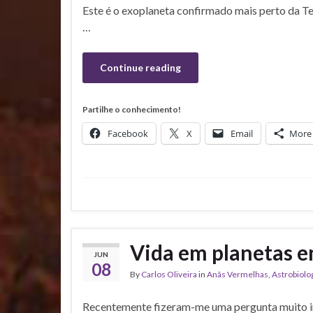
Este é o exoplaneta confirmado mais perto da Te
…
Continue reading
Partilhe o conhecimento!
Facebook
X
Email
More
Vida em planetas e
JUN
08
By
Carlos Oliveira
in
Anãs Vermelhas
,
Astrobiolo
Recentemente fizeram-me uma pergunta muito i