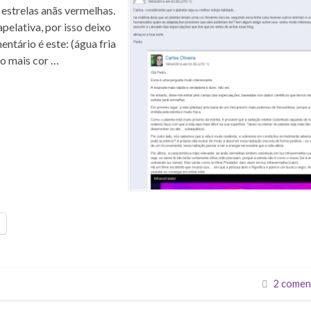
estrelas anãs vermelhas.
elativa, por isso deixo
ntário é este: (água fria
to mais cor …
2 comen