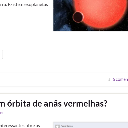
rra. Existem exoplanetas
6 comen
m órbita de anãs vermelhas?
gia
nteressante sobre as