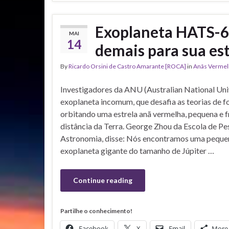
Exoplaneta HATS-6
MAI
14
demais para sua est
By
Ricardo Orsini de Castro Amarante [ROCA]
in
Anãs Vermel
Investigadores da ANU (Australian National Un
exoplaneta incomum, que desafia as teorias de f
orbitando uma estrela anã vermelha, pequena e fr
distância da Terra. George Zhou da Escola de Pes
Astronomia, disse: Nós encontramos uma pequen
exoplaneta gigante do tamanho de Júpiter …
Continue reading
Partilhe o conhecimento!
Facebook
X
Email
More