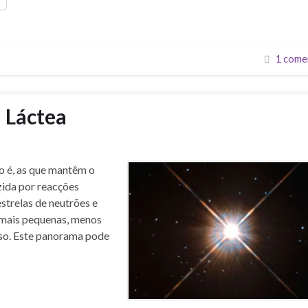
1 come
a Láctea
to é, as que mantêm o
zida por reacções
strelas de neutrões e
s mais pequenas, menos
rso. Este panorama pode