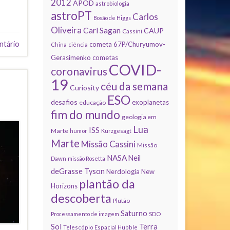
2012
APOD
astrobiologia
astroPT
Carlos
Bosão de Higgs
Oliveira
Carl Sagan
CAUP
Cassini
ntário
cometa 67P/Churyumov-
China
ciência
Gerasimenko
cometas
COVID-
coronavirus
19
céu da semana
Curiosity
ESO
desafios
exoplanetas
educação
fim do mundo
geologia em
Lua
ISS
Marte
humor
Kurzgesagt
Marte
Missão Cassini
Missão
NASA
Neil
Dawn
missão Rosetta
deGrasse Tyson
Nerdologia
New
plantão da
Horizons
descoberta
Plutão
Saturno
Processamento de imagem
SDO
Sol
Terra
Telescópio Espacial Hubble