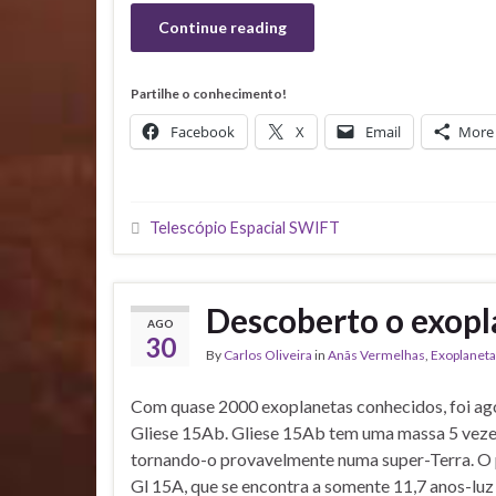
Continue reading
Partilhe o conhecimento!
Facebook
X
Email
More
Telescópio Espacial SWIFT
Descoberto o exopl
AGO
30
By
Carlos Oliveira
in
Anãs Vermelhas
,
Exoplanet
Com quase 2000 exoplanetas conhecidos, foi ag
Gliese 15Ab. Gliese 15Ab tem uma massa 5 vezes
tornando-o provavelmente numa super-Terra. O p
Gl 15A, que se encontra a somente 11,7 anos-luz 