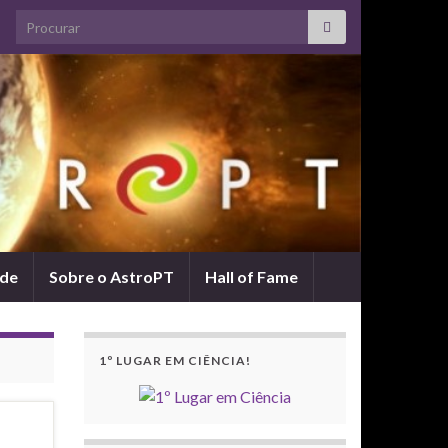
Search for:
ade
Sobre o AstroPT
Hall of Fame
1º LUGAR EM CIÊNCIA!