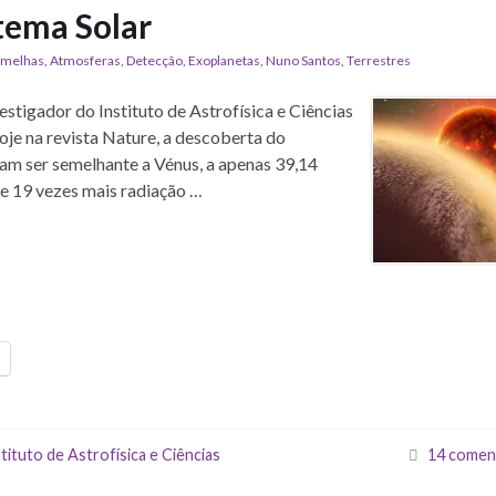
tema Solar
rmelhas
,
Atmosferas
,
Detecção
,
Exoplanetas
,
Nuno Santos
,
Terrestres
estigador do Instituto de Astrofísica e Ciências
je na revista Nature, a descoberta do
am ser semelhante a Vénus, a apenas 39,14
be 19 vezes mais radiação …
tituto de Astrofísica e Ciências
14 comen