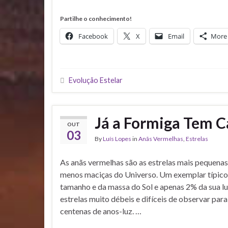
Partilhe o conhecimento!
Facebook
X
Email
More
Evolução Estelar
Já a Formiga Tem C
OUT
03
By
Luís Lopes
in
Anãs Vermelhas
,
Estrelas
As anãs vermelhas são as estrelas mais pequenas
menos maciças do Universo. Um exemplar típico
tamanho e da massa do Sol e apenas 2% da sua lu
estrelas muito débeis e difíceis de observar para
centenas de anos-luz. …