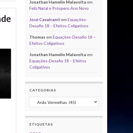
Jonathan Hamelin Malavolta
em
Feliz Natal e Próspero Ano Novo
nde
José Cavalcanti
em
Equações-
Desafio 18 – Efeitos Coligativos
Thomas
em
Equações-Desafio 18 –
Efeitos Coligativos
Jonathan Hamelin Malavolta
em
Equações-Desafio 18 – Efeitos
Coligativos
CATEGORIAS
Categorias
ETIQUETAS