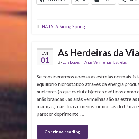
HATS-6
,
Siding Spring
As Herdeiras da Vi
JAN
01
By
Luís Lopes
in
Anãs Vermelhas
,
Estrelas
Se considerarmos apenas as estrelas normais, is
equilíbrio hidrostático através da energia produ
nucleares (o que exclui objectos exóticos como e
anãs brancas), as anãs vermelhas são as estrela
maciças, mais frias e menos luminosas do Unive
parecer deprimente, …
Continue reading