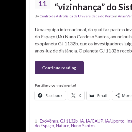
11
“vizinhança” do Sis
By
Centro de Astrofísica da Universidade do Porto
in
Anãs Ve
Uma equipa internacional, da qual faz parte o inv
do Espaço (IA) Nuno Cardoso Santos, anunciou ho
exoplaneta GJ 1132b, que os investigadores julg
anos-luz de distância. O planeta GJ 1132b rece
Continue reading
Partilhe o conhecimento!
Facebook
X
Email
More
ExoVénus
,
GJ 1132b
,
IA
,
IA/CAUP
,
IA/Uporto
,
Ins
do Espaço
,
Nature
,
Nuno Santos