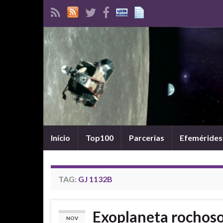
Início
Top100
Parcerias
Efemérides
TAG:
GJ 1132B
Exoplaneta rochos
NOV