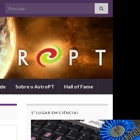
Search for:
ade
Sobre o AstroPT
Hall of Fame
1º LUGAR EM CIÊNCIA!