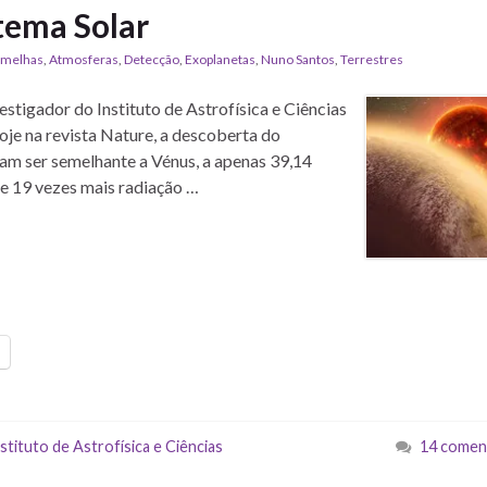
tema Solar
rmelhas
,
Atmosferas
,
Detecção
,
Exoplanetas
,
Nuno Santos
,
Terrestres
estigador do Instituto de Astrofísica e Ciências
je na revista Nature, a descoberta do
am ser semelhante a Vénus, a apenas 39,14
be 19 vezes mais radiação …
stituto de Astrofísica e Ciências
14 comen