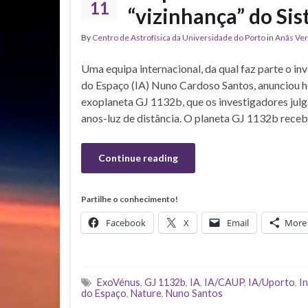
11
“vizinhança” do Sis
By
Centro de Astrofísica da Universidade do Porto
in
Anãs Ve
Uma equipa internacional, da qual faz parte o inv
do Espaço (IA) Nuno Cardoso Santos, anunciou ho
exoplaneta GJ 1132b, que os investigadores julg
anos-luz de distância. O planeta GJ 1132b rece
Continue reading
Partilhe o conhecimento!
Facebook
X
Email
More
ExoVénus
,
GJ 1132b
,
IA
,
IA/CAUP
,
IA/Uporto
,
In
do Espaço
,
Nature
,
Nuno Santos