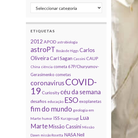
Categorias
ETIQUETAS
2012
APOD
astrobiologia
astroPT
Carlos
Bosão de Higgs
Oliveira
Carl Sagan
CAUP
Cassini
cometa 67P/Churyumov-
China
ciência
Gerasimenko
cometas
COVID-
coronavirus
19
céu da semana
Curiosity
ESO
desafios
exoplanetas
educação
fim do mundo
geologia em
Lua
ISS
Marte
humor
Kurzgesagt
Marte
Missão Cassini
Missão
NASA
Neil
Dawn
missão Rosetta