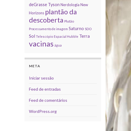
deGrasse Tyson
Nerdologia
New
plantão da
Horizons
descoberta
Plutão
Saturno
Processamento de imagem
SDO
Sol
Terra
Telescópio Espacial Hubble
vacinas
água
META
Iniciar sessão
Feed de entradas
Feed de comentários
WordPress.org