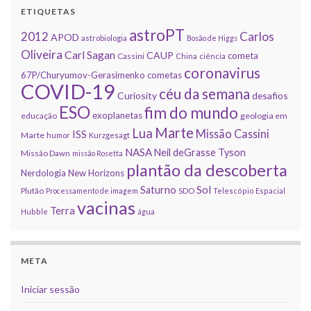
ETIQUETAS
astroPT
2012
Carlos
APOD
astrobiologia
Bosão de Higgs
Oliveira
Carl Sagan
CAUP
cometa
Cassini
China
ciência
coronavirus
67P/Churyumov-Gerasimenko
cometas
COVID-19
céu da semana
Curiosity
desafios
ESO
fim do mundo
exoplanetas
educação
geologia em
Marte
Lua
Missão Cassini
ISS
Marte
humor
Kurzgesagt
NASA
Neil deGrasse Tyson
Missão Dawn
missão Rosetta
plantão da descoberta
Nerdologia
New Horizons
Sol
Saturno
Plutão
Processamento de imagem
SDO
Telescópio Espacial
vacinas
Terra
Hubble
água
META
Iniciar sessão