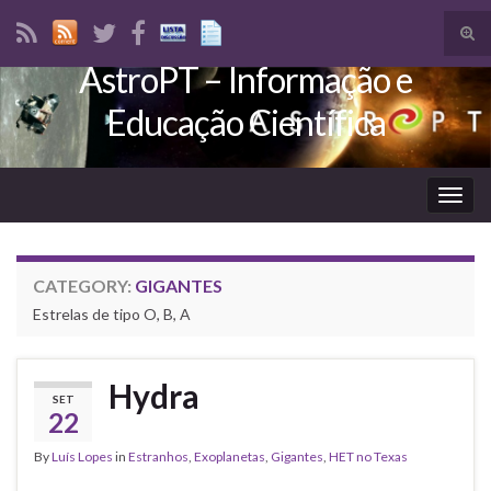
Tog
sear
AstroPT – Informação e
Search for:
for
Educação Científica
Togg
navig
CATEGORY:
GIGANTES
Estrelas de tipo O, B, A
Hydra
SET
22
By
Luís Lopes
in
Estranhos
,
Exoplanetas
,
Gigantes
,
HET no Texas