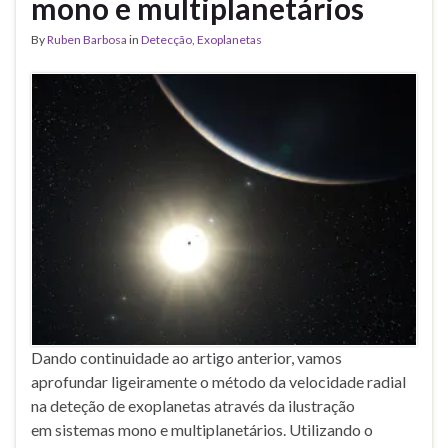
mono e multiplanetários
By
Ruben Barbosa
in
Detecção
,
Exoplanetas
Dando continuidade ao artigo anterior, vamos
aprofundar ligeiramente o método da velocidade radial
na deteção de exoplanetas através da ilustração
em sistemas mono e multiplanetários. Utilizando o