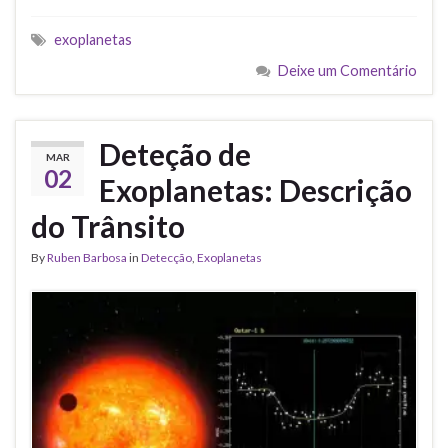
exoplanetas
Deixe um Comentário
Deteção de
MAR
02
Exoplanetas: Descrição
do Trânsito
By
Ruben Barbosa
in
Detecção
,
Exoplanetas