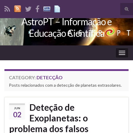
Tog
sear
AstroPT – Informação e
Search for:
for
Educação Científica
Togg
navig
CATEGORY:
DETECÇÃO
Posts relacionados com a detecção de planetas extrasolares.
Deteção de
JUN
02
Exoplanetas: o
problema dos falsos