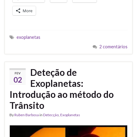
More
exoplanetas
2 comentários
Deteção de
FEV
02
Exoplanetas:
Introdução ao método do
Trânsito
By
Ruben Barbosa
in
Detecção
,
Exoplanetas