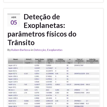
Deteção de
ABR
05
Exoplanetas:
parâmetros físicos do
Trânsito
By
Ruben Barbosa
in
Detecção
,
Exoplanetas