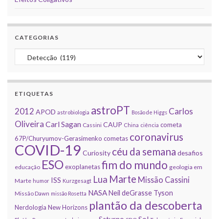
CATEGORIAS
Categorias
ETIQUETAS
astroPT
2012
Carlos
APOD
astrobiologia
Bosão de Higgs
Oliveira
Carl Sagan
CAUP
cometa
Cassini
China
ciência
coronavirus
67P/Churyumov-Gerasimenko
cometas
COVID-19
céu da semana
Curiosity
desafios
ESO
fim do mundo
exoplanetas
educação
geologia em
Marte
Lua
Missão Cassini
ISS
Marte
humor
Kurzgesagt
NASA
Neil deGrasse Tyson
Missão Dawn
missão Rosetta
plantão da descoberta
Nerdologia
New Horizons
Sol