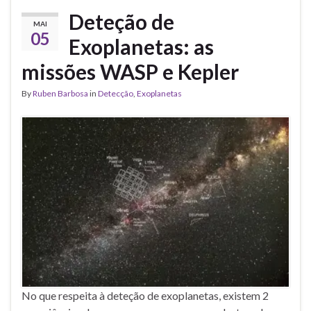
Deteção de
MAI
05
Exoplanetas: as
missões WASP e Kepler
By
Ruben Barbosa
in
Detecção
,
Exoplanetas
No que respeita à deteção de exoplanetas, existem 2