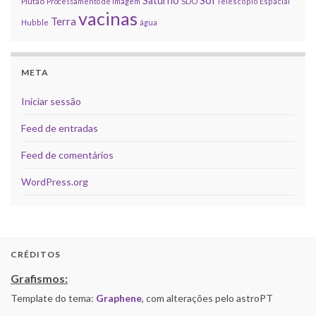
Saturno
Plutão
Processamento de imagem
SDO
Telescópio Espacial
vacinas
Terra
Hubble
água
META
Iniciar sessão
Feed de entradas
Feed de comentários
WordPress.org
CRÉDITOS
Grafismos:
Template do tema:
Graphene
, com alterações pelo astroPT