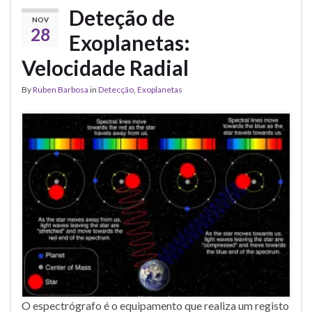
Deteção de
NOV
28
Exoplanetas:
Velocidade Radial
By
Ruben Barbosa
in
Detecção
,
Exoplanetas
O espectrógrafo é o equipamento que realiza um registo