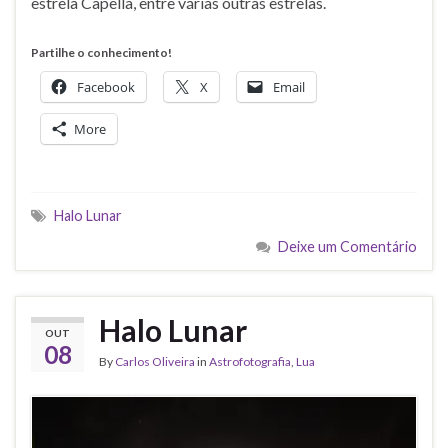
estrela Capella, entre várias outras estrelas.
Partilhe o conhecimento!
Facebook
X
Email
More
Halo Lunar
Deixe um Comentário
Halo Lunar
OUT
08
By
Carlos Oliveira
in
Astrofotografia
,
Lua