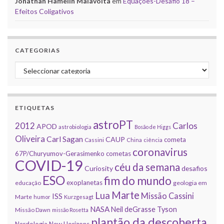
Jonathan Hamelin Malavolta
em
Equações-Desafio 18 –
Efeitos Coligativos
CATEGORIAS
Categorias
ETIQUETAS
astroPT
2012
Carlos
APOD
astrobiologia
Bosão de Higgs
Oliveira
Carl Sagan
CAUP
cometa
Cassini
China
ciência
coronavirus
67P/Churyumov-Gerasimenko
cometas
COVID-19
céu da semana
Curiosity
desafios
ESO
fim do mundo
exoplanetas
educação
geologia em
Marte
Lua
Missão Cassini
ISS
Marte
humor
Kurzgesagt
NASA
Neil deGrasse Tyson
Missão Dawn
missão Rosetta
plantão da descoberta