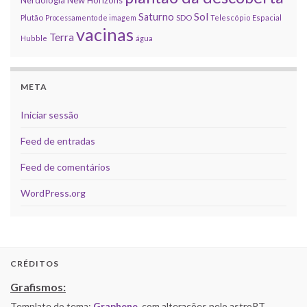
Nerdologia
New Horizons
Sol
Saturno
Plutão
Processamento de imagem
SDO
Telescópio Espacial
vacinas
Terra
Hubble
água
META
Iniciar sessão
Feed de entradas
Feed de comentários
WordPress.org
CRÉDITOS
Grafismos:
Template do tema:
Graphene
, com alterações pelo astroPT