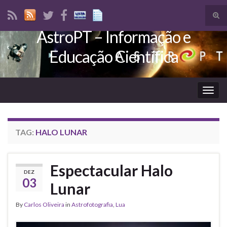
Tog
sear
AstroPT – Informação e
Search for:
for
Educação Científica
Togg
navig
TAG:
HALO LUNAR
Espectacular Halo
DEZ
03
Lunar
By
Carlos Oliveira
in
Astrofotografia
,
Lua