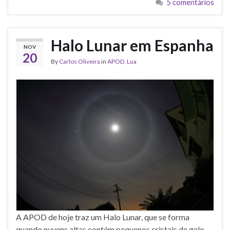
5 comentários
Halo Lunar em Espanha
NOV
20
By
Carlos Oliveira
in
APOD
,
Lua
A APOD de hoje traz um Halo Lunar, que se forma
quando nuvens altas contém pequenos cristais de gelo.