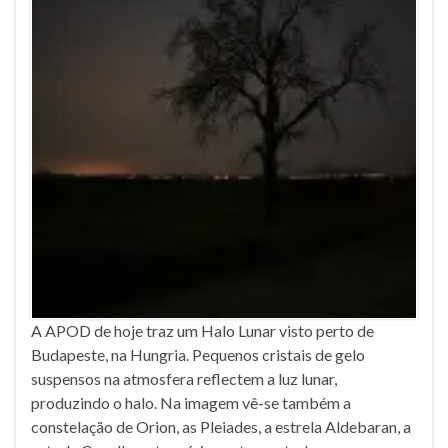
A APOD de hoje traz um Halo Lunar visto perto de
Budapeste, na Hungria. Pequenos cristais de gelo
suspensos na atmosfera reflectem a luz lunar,
produzindo o halo. Na imagem vê-se também a
constelação de Orion, as Pleiades, a estrela Aldebaran, a