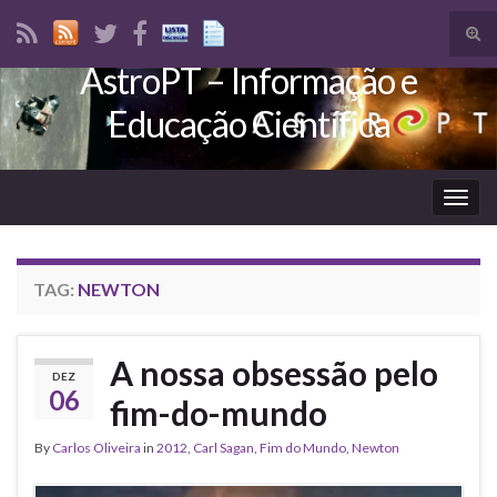
Tog
sear
AstroPT – Informação e
Search for:
for
Educação Científica
Togg
navig
TAG:
NEWTON
A nossa obsessão pelo
DEZ
06
fim-do-mundo
By
Carlos Oliveira
in
2012
,
Carl Sagan
,
Fim do Mundo
,
Newton