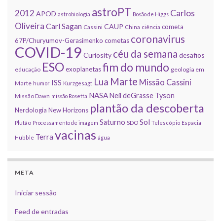
astroPT
2012
Carlos
APOD
astrobiologia
Bosão de Higgs
Oliveira
Carl Sagan
CAUP
cometa
Cassini
China
ciência
coronavirus
67P/Churyumov-Gerasimenko
cometas
COVID-19
céu da semana
Curiosity
desafios
ESO
fim do mundo
exoplanetas
educação
geologia em
Marte
Lua
Missão Cassini
ISS
Marte
humor
Kurzgesagt
NASA
Neil deGrasse Tyson
Missão Dawn
missão Rosetta
plantão da descoberta
Nerdologia
New Horizons
Sol
Saturno
Plutão
Processamento de imagem
SDO
Telescópio Espacial
vacinas
Terra
Hubble
água
META
Iniciar sessão
Feed de entradas