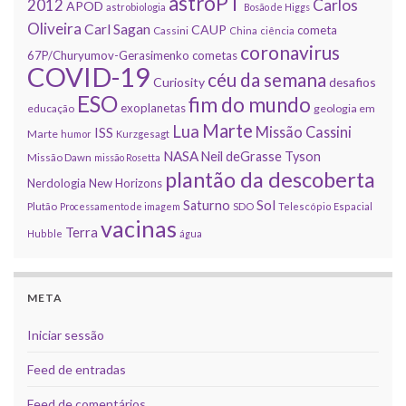
astroPT
2012
Carlos
APOD
astrobiologia
Bosão de Higgs
Oliveira
Carl Sagan
CAUP
cometa
Cassini
China
ciência
coronavirus
67P/Churyumov-Gerasimenko
cometas
COVID-19
céu da semana
Curiosity
desafios
ESO
fim do mundo
exoplanetas
educação
geologia em
Marte
Lua
Missão Cassini
ISS
Marte
humor
Kurzgesagt
NASA
Neil deGrasse Tyson
Missão Dawn
missão Rosetta
plantão da descoberta
Nerdologia
New Horizons
Sol
Saturno
Plutão
Processamento de imagem
SDO
Telescópio Espacial
vacinas
Terra
Hubble
água
META
Iniciar sessão
Feed de entradas
Feed de comentários