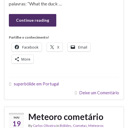
palavras: “What the duck …
Continue reading
Partilhe o conhecimento!
Facebook
X
Email
More
superbólide em Portugal
Deixe um Comentário
Meteoro cometário
MAI
19
By
Carlos Oliveira
in
Bólides
,
Cometas
,
Meteoros