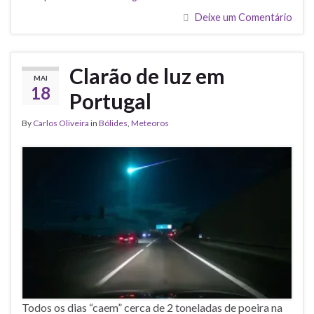
Deixe um Comentário
Clarão de luz em
MAI
18
Portugal
By
Carlos Oliveira
in
Bólides
,
Meteoros
Todos os dias “caem” cerca de 2 toneladas de poeira na