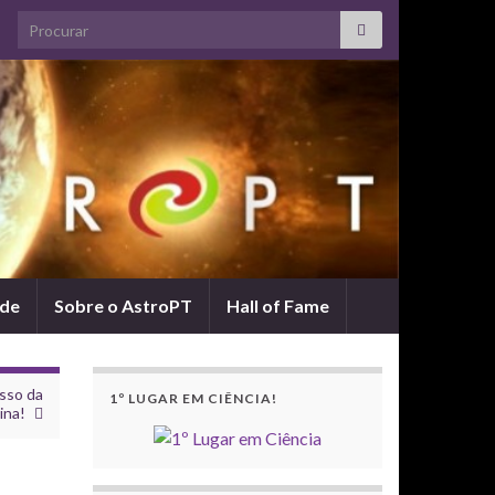
Search for:
ade
Sobre o AstroPT
Hall of Fame
sso da
1º LUGAR EM CIÊNCIA!
ina!