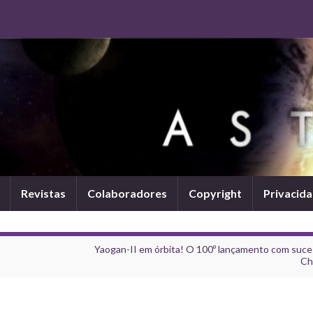
Revistas
Colaboradores
Copyright
Privacid
Yaogan-II em órbita! O 100º lançamento com suce
Ch