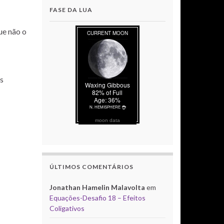
FASE DA LUA
ue não o
as
moon data
ÚLTIMOS COMENTÁRIOS
Jonathan Hamelin Malavolta
em
Equações-Desafio 18 – Efeitos
Coligativos