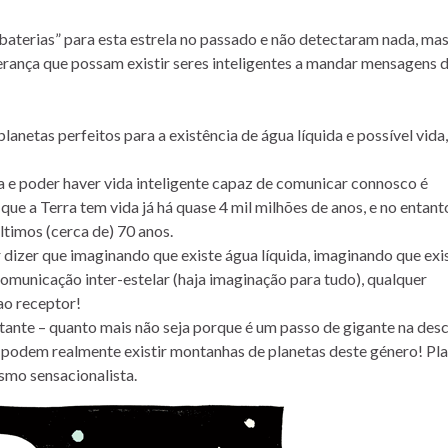
baterias” para esta estrela no passado e não detectaram nada, ma
perança que possam existir seres inteligentes a mandar mensagens d
anetas perfeitos para a existência de água líquida e possível vida
 e poder haver vida inteligente capaz de comunicar connosco é
e a Terra tem vida já há quase 4 mil milhões de anos, e no entant
timos (cerca de) 70 anos.
 dizer que imaginando que existe água líquida, imaginando que exis
comunicação inter-estelar (haja imaginação para tudo), qualquer
ao receptor!
ante – quanto mais não seja porque é um passo de gigante na des
e podem realmente existir montanhas de planetas deste género! Pl
smo sensacionalista.