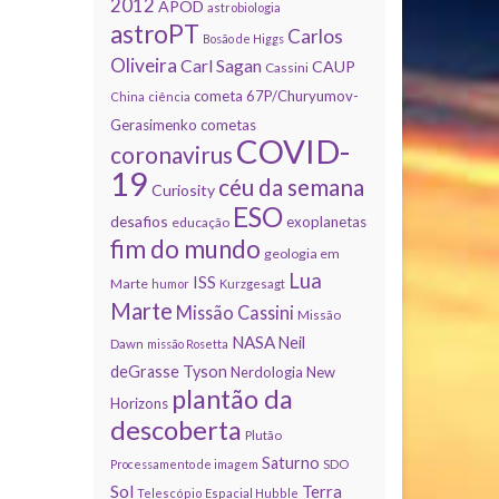
2012
APOD
astrobiologia
astroPT
Carlos
Bosão de Higgs
Oliveira
Carl Sagan
CAUP
Cassini
cometa 67P/Churyumov-
China
ciência
Gerasimenko
cometas
COVID-
coronavirus
19
céu da semana
Curiosity
ESO
desafios
exoplanetas
educação
fim do mundo
geologia em
Lua
ISS
Marte
humor
Kurzgesagt
Marte
Missão Cassini
Missão
NASA
Neil
Dawn
missão Rosetta
deGrasse Tyson
Nerdologia
New
plantão da
Horizons
descoberta
Plutão
Saturno
Processamento de imagem
SDO
Sol
Terra
Telescópio Espacial Hubble