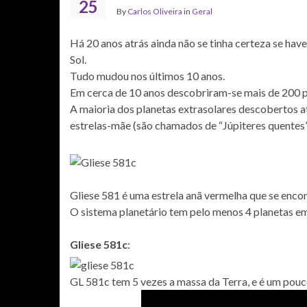
25
By
Carlos Oliveira
in
Geral
Há 20 anos atrás ainda não se tinha certeza se have
Sol.
Tudo mudou nos últimos 10 anos.
Em cerca de 10 anos descobriram-se mais de 200 p
A maioria dos planetas extrasolares descobertos at
estrelas-mãe (são chamados de “Júpiteres quentes”
Gliese 581 é uma estrela anã vermelha que se encon
O sistema planetário tem pelo menos 4 planetas em
Gliese 581c
:
GL 581c tem 5 vezes a massa da Terra, e é um pouc