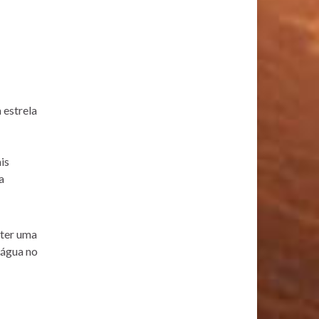
 estrela
is
a
 ter uma
 água no