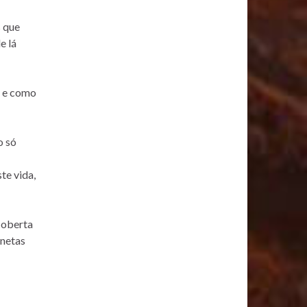
s que
e lá
, e como
o só
te vida,
coberta
anetas