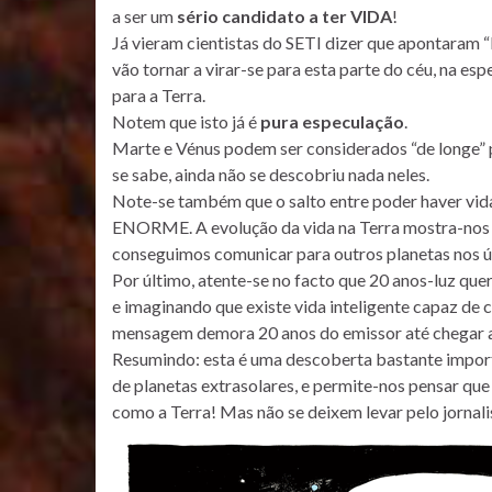
a ser um
sério candidato a ter VIDA
!
Já vieram cientistas do SETI dizer que apontaram “
vão tornar a virar-se para esta parte do céu, na es
para a Terra.
Notem que isto já é
pura especulação
.
Marte e Vénus podem ser considerados “de longe” pl
se sabe, ainda não se descobriu nada neles.
Note-se também que o salto entre poder haver vida
ENORME. A evolução da vida na Terra mostra-nos qu
conseguimos comunicar para outros planetas nos úl
Por último, atente-se no facto que 20 anos-luz quer
e imaginando que existe vida inteligente capaz de 
mensagem demora 20 anos do emissor até chegar 
Resumindo: esta é uma descoberta bastante import
de planetas extrasolares, e permite-nos pensar qu
como a Terra! Mas não se deixem levar pelo jornali