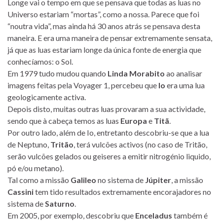
Longe vai o tempo em que se pensava que todas as luas no
Universo estariam “mortas”, como a nossa. Parece que foi
“noutra vida”, mas ainda há 30 anos atrás se pensava desta
maneira. E era uma maneira de pensar extremamente sensata,
já que as luas estariam longe da única fonte de energia que
conhecíamos: o Sol.
Em 1979 tudo mudou quando
Linda Morabito
ao analisar
imagens feitas pela Voyager 1, percebeu que
Io
era uma lua
geologicamente activa.
Depois disto, muitas outras luas provaram a sua actividade,
sendo que à cabeça temos as luas
Europa
e
Titã
.
Por outro lado, além de Io, entretanto descobriu-se que a lua
de Neptuno,
Tritão
, terá vulcões activos (no caso de Tritão,
serão vulcões gelados ou geiseres a emitir nitrogénio liquido,
pó e/ou metano).
Tal como a missão
Galileo
no sistema de
Júpiter
, a missão
Cassini
tem tido resultados extremamente encorajadores no
sistema de
Saturno
.
Em 2005, por exemplo, descobriu que
Enceladus
também é