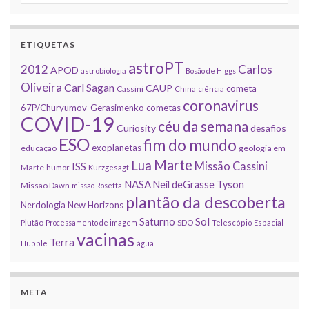
ETIQUETAS
astroPT
2012
Carlos
APOD
astrobiologia
Bosão de Higgs
Oliveira
Carl Sagan
CAUP
cometa
Cassini
China
ciência
coronavirus
67P/Churyumov-Gerasimenko
cometas
COVID-19
céu da semana
Curiosity
desafios
ESO
fim do mundo
exoplanetas
educação
geologia em
Marte
Lua
Missão Cassini
ISS
Marte
humor
Kurzgesagt
NASA
Neil deGrasse Tyson
Missão Dawn
missão Rosetta
plantão da descoberta
Nerdologia
New Horizons
Sol
Saturno
Plutão
Processamento de imagem
SDO
Telescópio Espacial
vacinas
Terra
Hubble
água
META