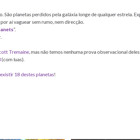
 São planetas perdidos pela galáxia longe de qualquer estrela. Ex
 por aí vaguear sem rumo, nem direcção.
lanets
“.
.
cott Tremaine
, mas não temos nenhuma prova observacional deles
3
(com luas).
existir 18 destes planetas
!