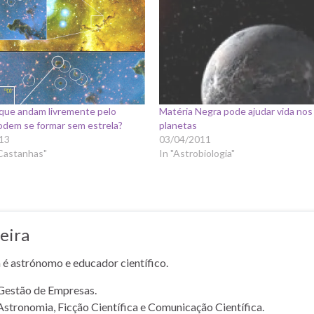
 que andam livremente pelo
Matéria Negra pode ajudar vida nos
odem se formar sem estrela?
planetas
13
03/04/2011
 Castanhas"
In "Astrobiologia"
eira
a é astrónomo e educador científico.
Gestão de Empresas.
Astronomia, Ficção Científica e Comunicação Científica.