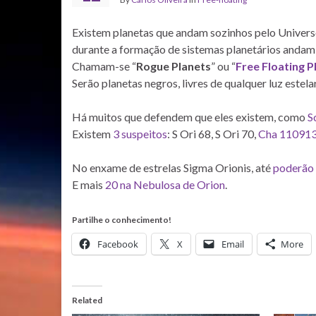
Existem planetas que andam sozinhos pelo Universo.
durante a formação de sistemas planetários andam
Chamam-se “
Rogue Planets
” ou “
Free Floating P
Serão planetas negros, livres de qualquer luz estelar
Há muitos que defendem que eles existem, como
S
Existem
3 suspeitos
: S Ori 68, S Ori 70,
Cha 11091
No enxame de estrelas Sigma Orionis, até
poderão 
E mais
20 na Nebulosa de Orion
.
Partilhe o conhecimento!
Facebook
X
Email
More
Related