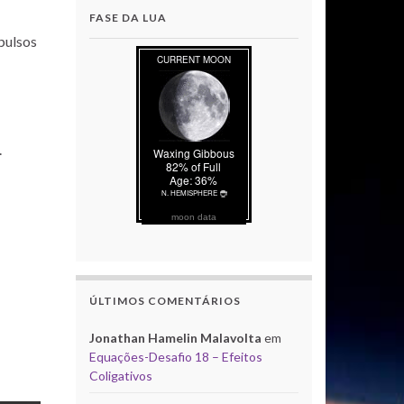
FASE DA LUA
pulsos
.
moon data
ÚLTIMOS COMENTÁRIOS
Jonathan Hamelin Malavolta
em
Equações-Desafio 18 – Efeitos
Coligativos