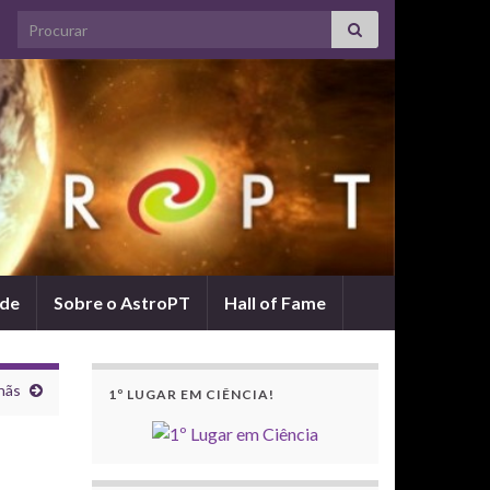
Search for:
ade
Sobre o AstroPT
Hall of Fame
nãs
1º LUGAR EM CIÊNCIA!