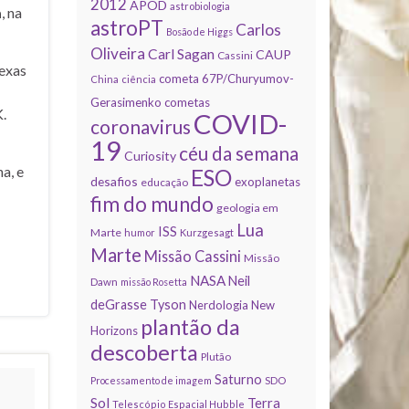
2012
APOD
astrobiologia
a
, na
astroPT
Carlos
Bosão de Higgs
Oliveira
Carl Sagan
CAUP
Cassini
exas
cometa 67P/Churyumov-
China
ciência
Gerasimenko
cometas
.
COVID-
coronavirus
19
céu da semana
Curiosity
a, e
ESO
desafios
exoplanetas
educação
fim do mundo
geologia em
Lua
ISS
Marte
humor
Kurzgesagt
Marte
Missão Cassini
Missão
NASA
Neil
Dawn
missão Rosetta
deGrasse Tyson
Nerdologia
New
plantão da
Horizons
descoberta
Plutão
Saturno
Processamento de imagem
SDO
Sol
Terra
Telescópio Espacial Hubble