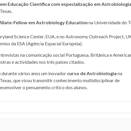
m Educação Científica com especialização em Astrobiologi
Texas.
filiate-Fellow em Astrobiology Education
na Universidade do T
yland Science Center, EUA, e no Astronomy Outreach Project, UK
mios da ESA (Agência Espacial Europeia).
entrevistas na comunicação social Portuguesa, Britânica e American
stras e actividades nos três países citados.
u durante vários anos um inovador
curso de Astrobiologia
na
Texas, que visou transmitir conhecimento multidisciplinar de
desenvolver o pensamento crítico dos alunos.