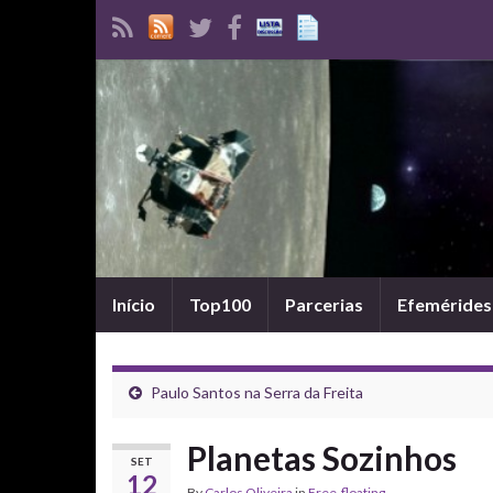
Início
Top100
Parcerias
Efemérides
Paulo Santos na Serra da Freita
Planetas Sozinhos
SET
12
By
Carlos Oliveira
in
Free-floating