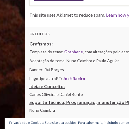
This site uses Akismet to reduce spam.
Learn how y
CRÉDITOS
Grafismos:
Template do tema:
Graphene
, com alterações pelo as
Adaptação do tema: Nuno Coimbra e Paulo Aguiar
Banner: Rui Borges
Logotipo astroPT:
José Raeiro
Ideia e Conceito:
Carlos Oliveira e Daniel Bento
Suporte Técnico, Programação, manutenção P
Nuno Coimbra
Privacidade e Cookies: Este site usa cookies. Para saber mais, incluindo como c
© 2026 AstroPT - Informação e Educação Científica.