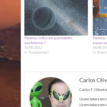
Planetas órfãos em quantidades
Planetas
exorbitantes ?
espaço p
31/05/2012
24/08/20
In "Exoplanetas"
In "Anãs
Carlos Oliv
Carlos F. Oliveir
Licenciatura em 
Licenciatura em 