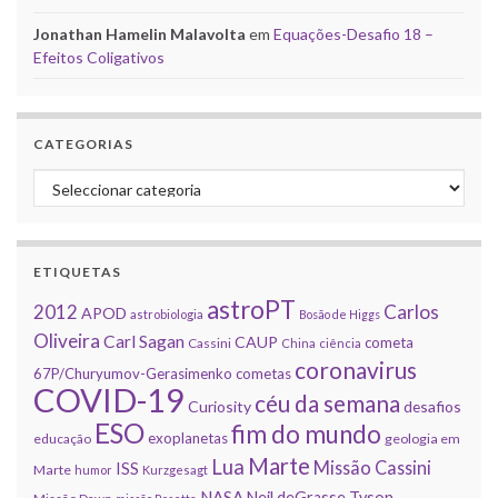
Jonathan Hamelin Malavolta
em
Equações-Desafio 18 –
Efeitos Coligativos
CATEGORIAS
Categorias
ETIQUETAS
astroPT
2012
Carlos
APOD
astrobiologia
Bosão de Higgs
Oliveira
Carl Sagan
CAUP
cometa
Cassini
China
ciência
coronavirus
67P/Churyumov-Gerasimenko
cometas
COVID-19
céu da semana
Curiosity
desafios
ESO
fim do mundo
exoplanetas
educação
geologia em
Marte
Lua
Missão Cassini
ISS
Marte
humor
Kurzgesagt
NASA
Neil deGrasse Tyson