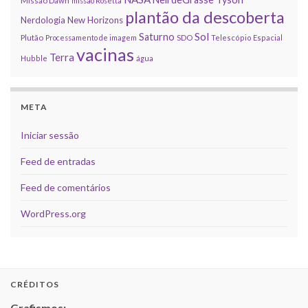
Missão Dawn
missão Rosetta
plantão da descoberta
Nerdologia
New Horizons
Sol
Saturno
Plutão
Processamento de imagem
SDO
Telescópio Espacial
vacinas
Terra
Hubble
água
META
Iniciar sessão
Feed de entradas
Feed de comentários
WordPress.org
CRÉDITOS
Grafismos: