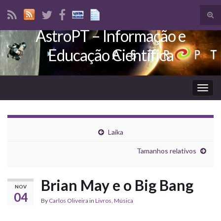
Tog
sear
AstroPT – Informação e
Search for:
for
Educação Científica
Togg
navig
Laika
Tamanhos relativos
Brian May e o Big Bang
NOV
04
By
Carlos Oliveira
in
Livros
,
Música