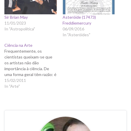
Sir Brian May
Asteróide (17473)
11/01/2023
Freddiemercury
In "Astropolítica"
06/09/2016
In "Asteróides"
Ciência na Arte
Frequentemente, os
cientistas queixam-se que
os artistas não dão
importância à ciência. De
uma forma geral têm razão: é
muito raro a ciência fazer
15/02/2011
parte da inspiração dos
In "Arte"
artistas; muitos acham até
que a visão científica é
demasiado tecnicista e sem
beleza para os padrões da
arte. Esta questão não…