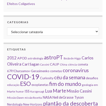
Efeitos Coligativos
CATEGORIAS
Categorias
ETIQUETAS
astroPT
2012
Carlos
APOD
astrobiologia
Bosão de Higgs
Oliveira
Carl Sagan
CAUP
cometa
Cassini
China
ciência
coronavirus
67P/Churyumov-Gerasimenko
cometas
COVID-19
céu da semana
Curiosity
desafios
ESO
fim do mundo
exoplanetas
educação
geologia em
Marte
Lua
Missão Cassini
ISS
Marte
humor
Kurzgesagt
NASA
Neil deGrasse Tyson
Missão Dawn
missão Rosetta
plantão da descoberta
Nerdologia
New Horizons