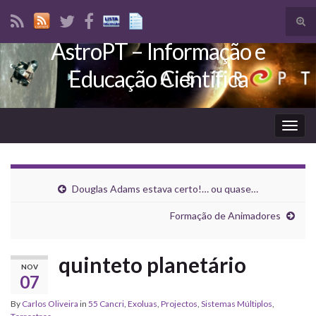
Tog
sear
AstroPT – Informação e
Search for:
for
Educação Científica
Togg
navig
Douglas Adams estava certo!… ou quase…
Formação de Animadores
quinteto planetário
NOV
07
By
Carlos Oliveira
in
55 Cancri
,
Exoluas
,
Projectos
,
Sistemas Múltiplos
,