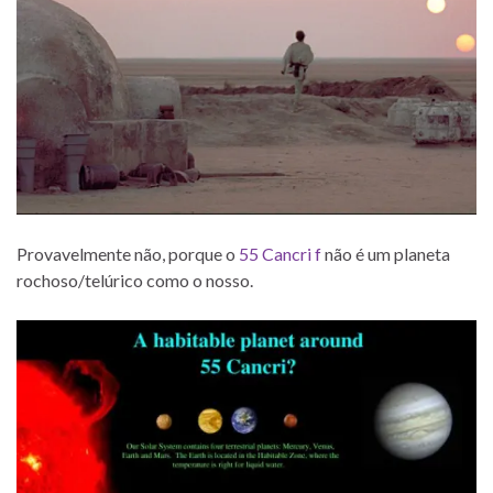
Provavelmente não, porque o
55 Cancri f
não é um planeta
rochoso/telúrico como o nosso.