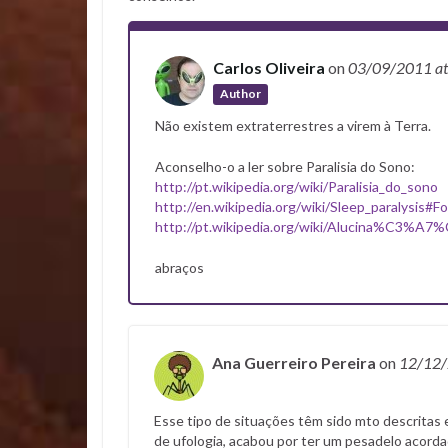
Carlos Oliveira
on
03/09/2011
a
Author
Não existem extraterrestres a virem à Terra.
Aconselho-o a ler sobre Paralisia do Sono:
http://pt.wikipedia.org/wiki/Paralisia_do_sono
http://en.wikipedia.org/wiki/Sleep_paralysis#Fo
http://pt.wikipedia.org/wiki/Alucina%C3%A
abraços
Ana Guerreiro Pereira
on
12/12
Esse tipo de situações têm sido mto descritas 
de ufologia, acabou por ter um pesadelo acordad