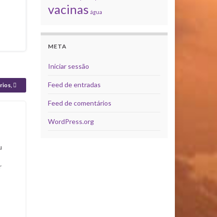
vacinas
água
META
Iniciar sessão
Feed de entradas
rios,
Feed de comentários
WordPress.org
u
r