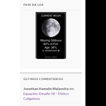
FASE DA LUA
moon data
ÚLTIMOS COMENTÁRIOS
Jonathan Hamelin Malavolta
em
Equações-Desafio 18 – Efeitos
Coligativos