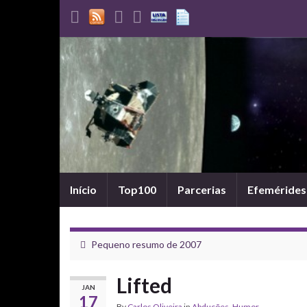
Início
Top100
Parcerias
Efemérides
Pequeno resumo de 2007
Lifted
JAN
17
By
Carlos Oliveira
in
Abduções
,
Humor