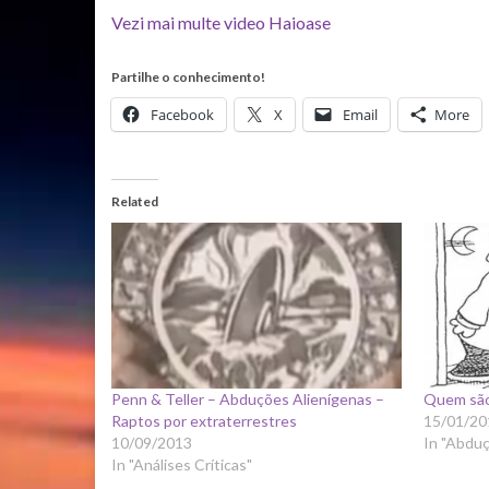
Vezi mai multe video Haioase
Partilhe o conhecimento!
Facebook
X
Email
More
Related
Penn & Teller – Abduções Alienígenas –
Quem são 
Raptos por extraterrestres
15/01/20
10/09/2013
In "Abdu
In "Análises Críticas"