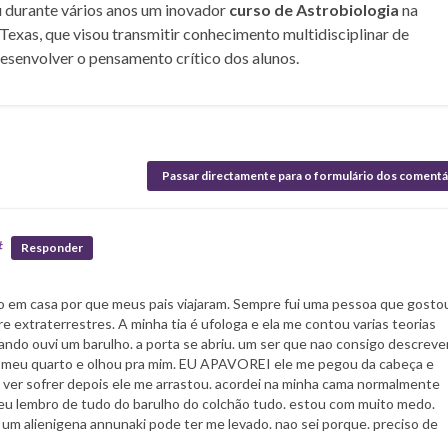
u durante vários anos um inovador
curso de Astrobiologia
na
Texas, que visou transmitir conhecimento multidisciplinar de
desenvolver o pensamento crítico dos alunos.
Passar directamente para o formulário dos comentá
#
Responder
o em casa por que meus pais viajaram. Sempre fui uma pessoa que gosto
e extraterrestres. A minha tia é ufologa e ela me contou varias teorias
ndo ouvi um barulho. a porta se abriu. um ser que nao consigo descreve
no meu quarto e olhou pra mim. EU APAVOREI ele me pegou da cabeça e
 ver sofrer depois ele me arrastou. acordei na minha cama normalmente
 eu lembro de tudo do barulho do colchão tudo. estou com muito medo.
 um alienigena annunaki pode ter me levado. nao sei porque. preciso de