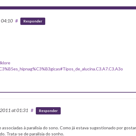
t 04:10
#
Responder
lklore
7%C3%B5es_hipnag%C3%B3gicas#Tipos_de_alucina.C3.A7.C3.A3o
/2011
at 01:31
#
Responder
e associadas à paralisia do sono. Como já estava sugestionado por gosta
o. Trata-se de paralisia do sonho.