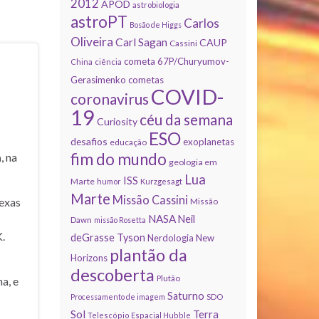
2012
APOD
astrobiologia
astroPT
Carlos
Bosão de Higgs
Oliveira
Carl Sagan
CAUP
Cassini
cometa 67P/Churyumov-
China
ciência
Gerasimenko
cometas
COVID-
coronavirus
19
céu da semana
Curiosity
ESO
desafios
exoplanetas
educação
fim do mundo
a
, na
geologia em
Lua
ISS
Marte
humor
Kurzgesagt
Marte
Missão Cassini
exas
Missão
NASA
Neil
Dawn
missão Rosetta
.
deGrasse Tyson
Nerdologia
New
plantão da
Horizons
descoberta
Plutão
a, e
Saturno
Processamento de imagem
SDO
Sol
Terra
Telescópio Espacial Hubble