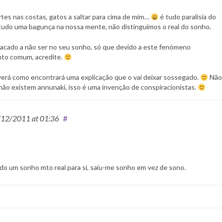
rtes nas costas, gatos a saltar para cima de mim…
é tudo paralisia do
a tudo uma bagunça na nossa mente, não distinguimos o real do sonho.
acado a não ser no seu sonho, só que devido a este fenómeno
 mto comum, acredite.
verá como encontrará uma explicação que o vai deixar sossegado.
Não
não existem annunaki, isso é uma invenção de conspiracionistas.
/12/2011
at 01:36
#
do um sonho mto real para si, saiu-me sonho em vez de sono.