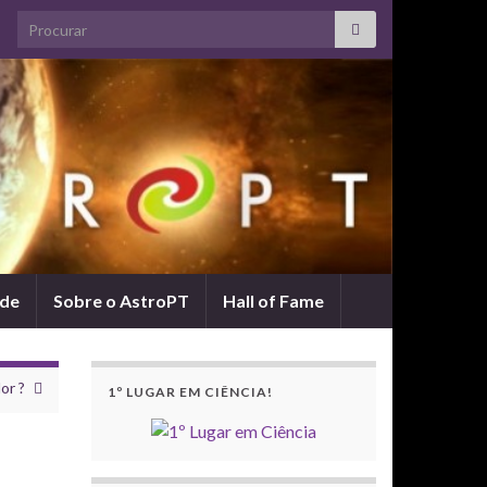
Search for:
ade
Sobre o AstroPT
Hall of Fame
or ?
1º LUGAR EM CIÊNCIA!