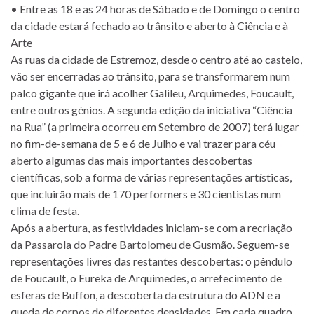
• Entre as 18 e as 24 horas de Sábado e de Domingo o centro
da cidade estará fechado ao trânsito e aberto à Ciência e à
Arte
As ruas da cidade de Estremoz, desde o centro até ao castelo,
vão ser encerradas ao trânsito, para se transformarem num
palco gigante que irá acolher Galileu, Arquimedes, Foucault,
entre outros génios. A segunda edição da iniciativa “Ciência
na Rua” (a primeira ocorreu em Setembro de 2007) terá lugar
no fim-de-semana de 5 e 6 de Julho e vai trazer para céu
aberto algumas das mais importantes descobertas
científicas, sob a forma de várias representações artísticas,
que incluirão mais de 170 performers e 30 cientistas num
clima de festa.
Após a abertura, as festividades iniciam-se com a recriação
da Passarola do Padre Bartolomeu de Gusmão. Seguem-se
representações livres das restantes descobertas: o pêndulo
de Foucault, o Eureka de Arquimedes, o arrefecimento de
esferas de Buffon, a descoberta da estrutura do ADN e a
queda de corpos de diferentes densidades. Em cada quadro,