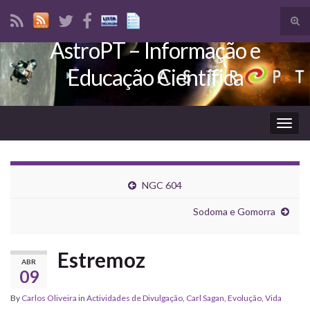
Tog
sear
AstroPT – Informação e
Search for:
for
Educação Científica
Togg
navig
NGC 604
Sodoma e Gomorra
Estremoz
ABR
09
By
Carlos Oliveira
in
Actividades de Divulgação
,
Carl Sagan
,
Evolução
,
Vida