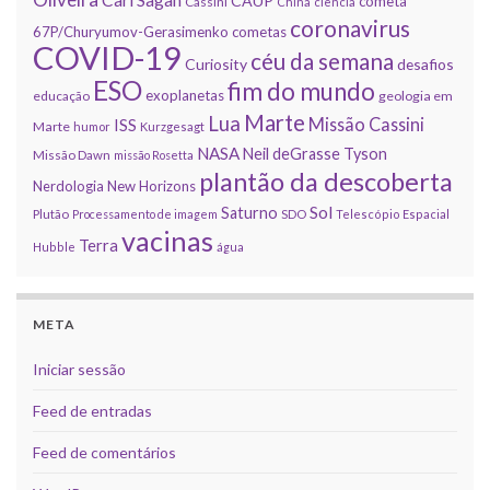
CAUP
cometa
Cassini
China
ciência
coronavirus
67P/Churyumov-Gerasimenko
cometas
COVID-19
céu da semana
Curiosity
desafios
ESO
fim do mundo
exoplanetas
educação
geologia em
Marte
Lua
Missão Cassini
ISS
Marte
humor
Kurzgesagt
NASA
Neil deGrasse Tyson
Missão Dawn
missão Rosetta
plantão da descoberta
Nerdologia
New Horizons
Sol
Saturno
Plutão
Processamento de imagem
SDO
Telescópio Espacial
vacinas
Terra
Hubble
água
META
Iniciar sessão
Feed de entradas
Feed de comentários