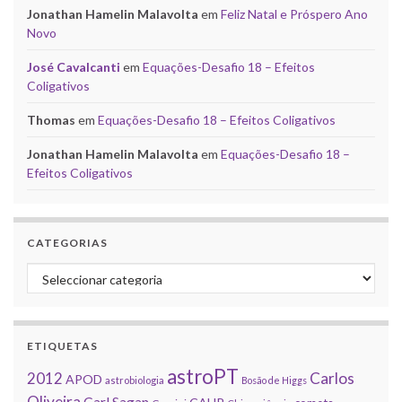
Jonathan Hamelin Malavolta
em
Feliz Natal e Próspero Ano
Novo
José Cavalcanti
em
Equações-Desafio 18 – Efeitos
Coligativos
Thomas
em
Equações-Desafio 18 – Efeitos Coligativos
Jonathan Hamelin Malavolta
em
Equações-Desafio 18 –
Efeitos Coligativos
CATEGORIAS
Categorias
ETIQUETAS
astroPT
2012
Carlos
APOD
astrobiologia
Bosão de Higgs
Oliveira
Carl Sagan