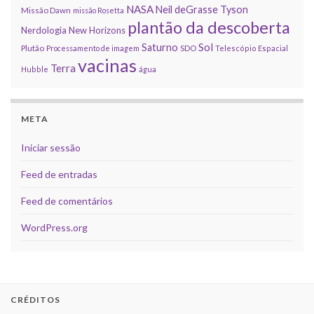
NASA
Neil deGrasse Tyson
Missão Dawn
missão Rosetta
plantão da descoberta
Nerdologia
New Horizons
Sol
Saturno
Plutão
Processamento de imagem
SDO
Telescópio Espacial
vacinas
Terra
Hubble
água
META
Iniciar sessão
Feed de entradas
Feed de comentários
WordPress.org
CRÉDITOS