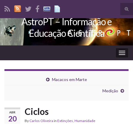
Tog
sear
AstroPT – Informação e
Search for:
for
Educação Científica
Togg
navig
Macacos em Marte
Medição
Ciclos
ABR
20
By
Carlos Oliveira
in
Extinções
,
Humanidade