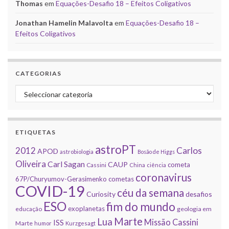
Thomas
em
Equações-Desafio 18 – Efeitos Coligativos
Jonathan Hamelin Malavolta
em
Equações-Desafio 18 –
Efeitos Coligativos
CATEGORIAS
Categorias
ETIQUETAS
astroPT
2012
Carlos
APOD
astrobiologia
Bosão de Higgs
Oliveira
Carl Sagan
CAUP
cometa
Cassini
China
ciência
coronavirus
67P/Churyumov-Gerasimenko
cometas
COVID-19
céu da semana
Curiosity
desafios
ESO
fim do mundo
exoplanetas
educação
geologia em
Marte
Lua
Missão Cassini
ISS
Marte
humor
Kurzgesagt