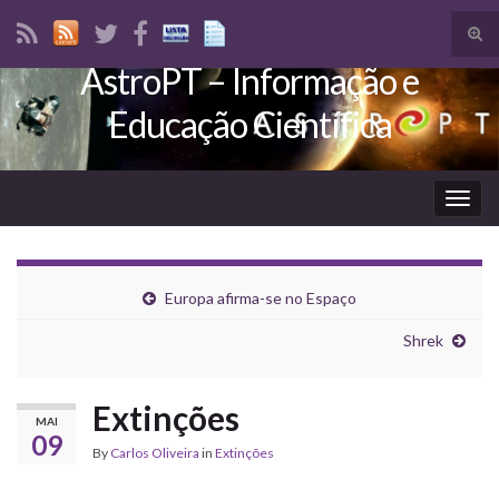
Tog
sear
AstroPT – Informação e
Search for:
for
Educação Científica
Togg
navig
Europa afirma-se no Espaço
Shrek
Extinções
MAI
09
By
Carlos Oliveira
in
Extinções