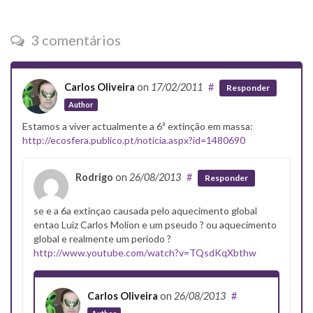
3 comentários
Carlos Oliveira
on
17/02/2011
#
Responder
Author
Estamos a viver actualmente a 6ª extinção em massa:
http://ecosfera.publico.pt/noticia.aspx?id=1480690
Rodrigo
on
26/08/2013
#
Responder
se e a 6a extinçao causada pelo aquecimento global
entao Luiz Carlos Molion e um pseudo ? ou aquecimento
global e realmente um periodo ?
http://www.youtube.com/watch?v=TQsdKqXbthw
Carlos Oliveira
on
26/08/2013
#