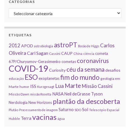
CATEGORIAS
Categorias
ETIQUETAS
astroPT
2012
Carlos
APOD
astrobiologia
Bosão de Higgs
Oliveira
Carl Sagan
CAUP
cometa
Cassini
China
ciência
coronavirus
67P/Churyumov-Gerasimenko
cometas
COVID-19
céu da semana
Curiosity
desafios
ESO
fim do mundo
exoplanetas
educação
geologia em
Marte
Lua
Missão Cassini
ISS
Marte
humor
Kurzgesagt
NASA
Neil deGrasse Tyson
Missão Dawn
missão Rosetta
plantão da descoberta
Nerdologia
New Horizons
Sol
Saturno
Plutão
Processamento de imagem
SDO
Telescópio Espacial
vacinas
Terra
Hubble
água