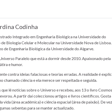
ardina Codinha
strado Integrado em Engenharia Biológica na Universidade do
o de Biologia Celular e Molecular na Universidade Nova de Lisboa.
eo de Engenharia Biológica da Universidade do Algarve.
niverso Paralelo que está a dormir desde 2010. Apaixonado pela
sátira e humor.
te contra ideias falaciosas e teorias erradas. A realidade é expli
 chamado ciência e ela merece ser respeitada e seguida.
 que lê notícias sobre o Universo e recebeu, aos 13 o livro Cosmos
evorou. A partir daí coleccionou artigos e livros científicos. Gosta
da vida (área académica) e ciência espacial (área de paixão). De ve
gumas sebentas para se manter actualizado.