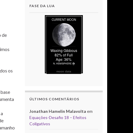
FASE DA LUA
o de
timos
odos os
moon data
 base
aumenta
ÚLTIMOS COMENTÁRIOS
Jonathan Hamelin Malavolta
em
 a
Equações-Desafio 18 – Efeitos
de
Coligativos
tamanho