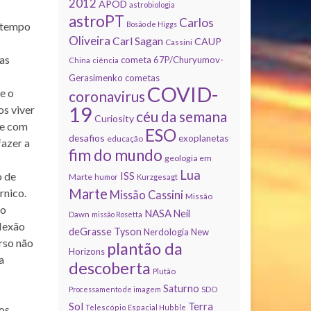
2012
APOD
astrobiologia
astroPT
Carlos
Bosão de Higgs
 tempo
Oliveira
Carl Sagan
CAUP
Cassini
as
cometa 67P/Churyumov-
China
ciência
Gerasimenko
cometas
COVID-
e o
coronavirus
19
os viver
céu da semana
Curiosity
se com
ESO
desafios
exoplanetas
educação
fazer a
fim do mundo
geologia em
Lua
ISS
o de
Marte
humor
Kurzgesagt
Marte
rnico.
Missão Cassini
Missão
 o
NASA
Neil
Dawn
missão Rosetta
flexão
deGrasse Tyson
Nerdologia
New
rso não
plantão da
Horizons
a
descoberta
Plutão
Saturno
Processamento de imagem
SDO
Sol
Terra
Telescópio Espacial Hubble
os.