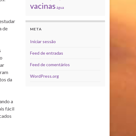
vacinas
água
 estudar
a de
META
Iniciar sessão
s
Feed de entradas
so
Feed de comentários
iar
teram
WordPress.org
tos da
lando a
s fácil
ocados