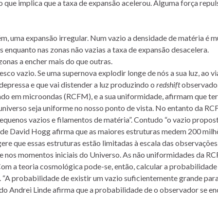
 o que implica que a taxa de expansão acelerou. Alguma força repul
ém, uma expansão irregular. Num vazio a densidade de matéria é m
s enquanto nas zonas não vazias a taxa de expansão desacelera.
zonas a encher mais do que outras.
o vazio. Se uma supernova explodir longe de nós a sua luz, ao via
 depressa e que vai distender a luz produzindo o
redshift
observado
ndo em microondas (RCFM), e a sua uniformidade, afirmam que t
o universo seja uniforme no nosso ponto de vista. No entanto da R
quenos vazios e filamentos de matéria”. Contudo “o vazio propost
 de David Hogg afirma que as maiores estruturas medem 200 milh
gere que essas estruturas estão limitadas à escala das observações
te nos momentos iniciais do Universo. As não uniformidades da R
Com a teoria cosmológica pode-se, então, calcular a probabilidade
. “A probabilidade de existir um vazio suficientemente grande par
udo Andrei Linde afirma que a probabilidade de o observador se en