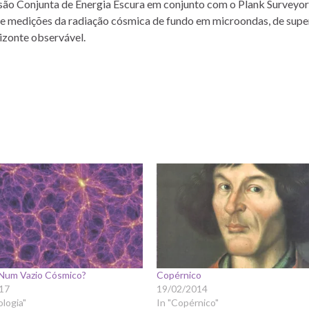
ão Conjunta de Energia Escura em conjunto com o Plank Surveyor
de medições da radiação cósmica de fundo em microondas, de sup
izonte observável.
Num Vazio Cósmico?
Copérnico
17
19/02/2014
logia"
In "Copérnico"