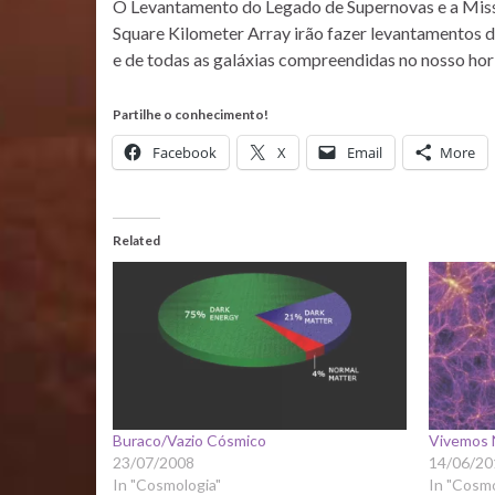
O Levantamento do Legado de Supernovas e a Miss
Square Kilometer Array irão fazer levantamentos 
e de todas as galáxias compreendidas no nosso hor
Partilhe o conhecimento!
Facebook
X
Email
More
Related
Buraco/Vazio Cósmico
Vivemos 
23/07/2008
14/06/20
In "Cosmologia"
In "Cosmo