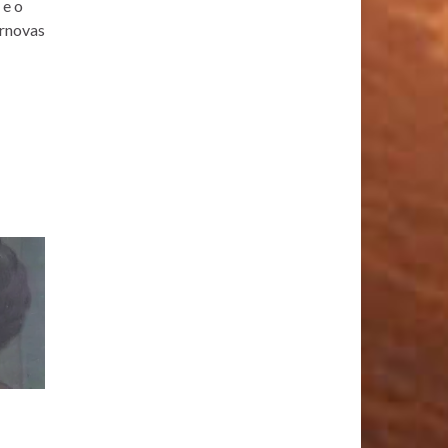
 e o
ernovas