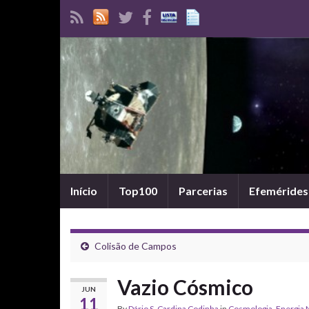
Início
Top100
Parcerias
Efemérides
Colisão de Campos
Vazio Cósmico
JUN
11
By
Dário S. Cardina Codinha
in
Cosmologia
,
Energia 