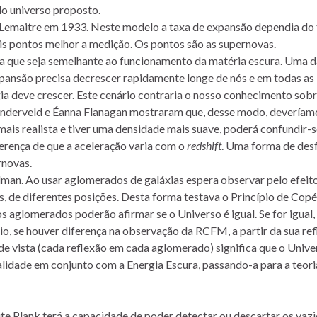
do universo proposto.
Lemaitre em 1933. Neste modelo a taxa de expansão dependia do
is pontos melhor a medição. Os pontos são as supernovas.
ra que seja semelhante ao funcionamento da matéria escura. Uma d
expansão precisa decrescer rapidamente longe de nós e em todas as
ia deve crescer. Este cenário contraria o nosso conhecimento sobr
 Vanderveld e Éanna Flanagan mostraram que, desse modo, deveríam
mais realista e tiver uma densidade mais suave, poderá confundir-
erença de que a aceleração varia com o
redshift
. Uma forma de des
rnovas.
man. Ao usar aglomerados de galáxias espera observar pelo efeit
, de diferentes posições. Desta forma testava o Princípio de Copé
 aglomerados poderão afirmar se o Universo é igual. Se for igual,
o, se houver diferença na observação da RCFM, a partir da sua re
e vista (cada reflexão em cada aglomerado) significa que o Unive
alidade em conjunto com a Energia Escura, passando-a para a teori
te Plank terá a capacidade de poder detectar ou descartar os vazi