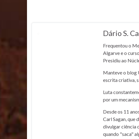
Dário S. C
Frequentou o Me
Algarve e o curs
Presidiu ao Núcl
Manteve o blog U
escrita criativa, 
Luta constantemen
por um mecanismo
Desde os 11 anos
Carl Sagan, que d
divulgar ciência 
quando "saca" al