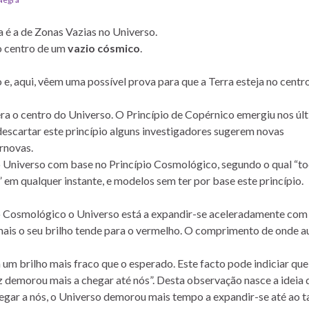
é a de Zonas Vazias no Universo.
o centro de um
vazio cósmico
.
o e, aqui, vêem uma possível prova para que a Terra esteja no centr
era o centro do Universo. O Princípio de Copérnico emergiu nos úl
escartar este princípio alguns investigadores sugerem novas
ernovas.
 Universo com base no Princípio Cosmológico, segundo o qual “t
m qualquer instante, e modelos sem ter por base este princípio.
io Cosmológico o Universo está a expandir-se aceleradamente com
 mais o seu brilho tende para o vermelho. O comprimento de onde 
 brilho mais fraco que o esperado. Este facto pode indiciar que
z demorou mais a chegar até nós”. Desta observação nasce a ideia 
egar a nós, o Universo demorou mais tempo a expandir-se até ao 