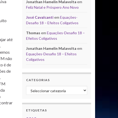
siva
Jonathan Hamelin Malavolta
em
Feliz Natal e Próspero Ano Novo
José Cavalcanti
em
Equações-
uito
Desafio 18 – Efeitos Coligativos
Thomas
em
Equações-Desafio 18 –
Efeitos Coligativos
jar até
.
Jonathan Hamelin Malavolta
em
eremos
Equações-Desafio 18 – Efeitos
CFM não
Coligativos
o é de
ões de
.
CATEGORIAS
CFM
Categorias
 da
a
contrar
ETIQUETAS