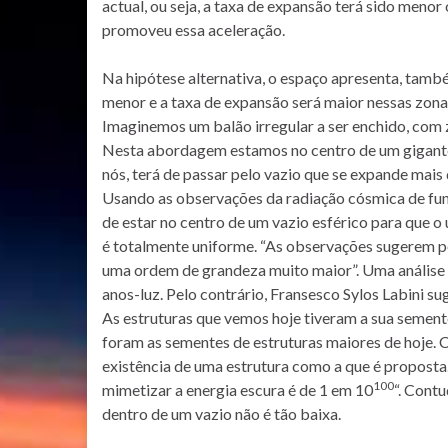
actual, ou seja, a taxa de expansão terá sido menor
promoveu essa aceleração.
Na hipótese alternativa, o espaço apresenta, tamb
menor e a taxa de expansão será maior nessas zona
Imaginemos um balão irregular a ser enchido, com 
Nesta abordagem estamos no centro de um gigantesc
nós, terá de passar pelo vazio que se expande mais
Usando as observações da radiação cósmica de fu
de estar no centro de um vazio esférico para que 
é totalmente uniforme. “As observações sugerem pe
uma ordem de grandeza muito maior”. Uma análise
anos-luz. Pelo contrário, Fransesco Sylos Labini su
As estruturas que vemos hoje tiveram a sua semen
foram as sementes de estruturas maiores de hoje. 
existência de uma estrutura como a que é proposta
100
mimetizar a energia escura é de 1 em 10
“. Cont
dentro de um vazio não é tão baixa.