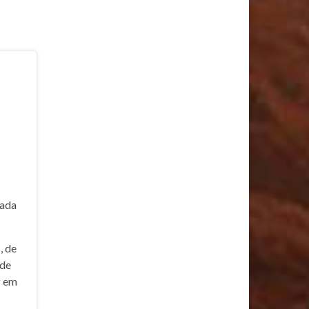
cada
, de
 de
z em