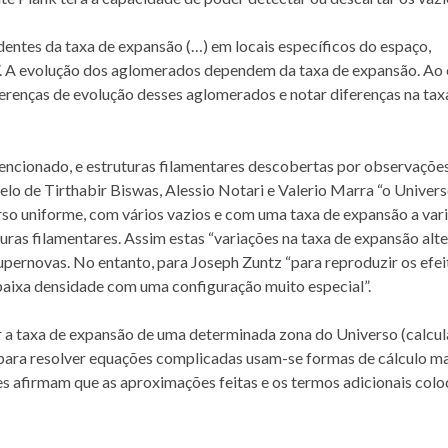
ntes da taxa de expansão (…) em locais específicos do espaço,
s”. A evolução dos aglomerados dependem da taxa de expansão. Ao
ferenças de evolução desses aglomerados e notar diferenças na tax
ncionado, e estruturas filamentares descobertas por observaçõe
lo de Tirthabir Biswas, Alessio Notari e Valerio Marra “o Univer
rso uniforme, com vários vazios e com uma taxa de expansão a var
uturas filamentares. Assim estas “variações na taxa de expansão al
supernovas. No entanto, para Joseph Zuntz “para reproduzir os efei
baixa densidade com uma configuração muito especial”.
r a taxa de expansão de uma determinada zona do Universo (calcu
 para resolver equações complicadas usam-se formas de cálculo mai
 afirmam que as aproximações feitas e os termos adicionais col