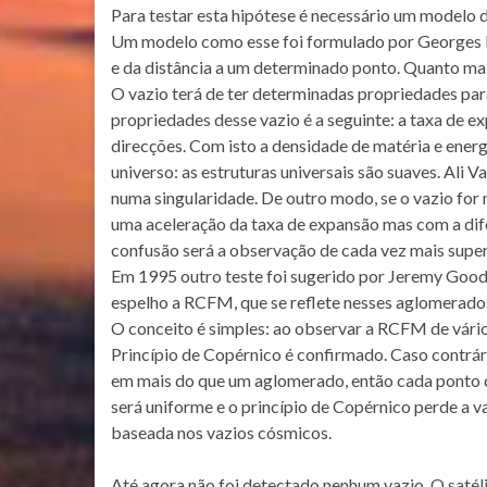
Para testar esta hipótese é necessário um modelo 
Um modelo como esse foi formulado por Georges 
e da distância a um determinado ponto. Quanto ma
O vazio terá de ter determinadas propriedades pa
propriedades desse vazio é a seguinte: a taxa de 
direcções. Com isto a densidade de matéria e energ
universo: as estruturas universais são suaves. Ali
numa singularidade. De outro modo, se o vazio for 
uma aceleração da taxa de expansão mas com a dif
confusão será a observação de cada vez mais supe
Em 1995 outro teste foi sugerido por Jeremy Good
espelho a RCFM, que se reflete nesses aglomerados
O conceito é simples: ao observar a RCFM de vários
Princípio de Copérnico é confirmado. Caso contrári
em mais do que um aglomerado, então cada ponto d
será uniforme e o princípio de Copérnico perde a v
baseada nos vazios cósmicos.
Até agora não foi detectado nenhum vazio. O satéli