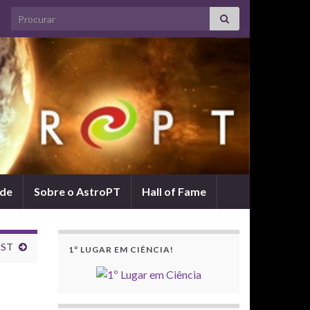
Search for:
ade
Sobre o AstroPT
Hall of Fame
AST
1º LUGAR EM CIÊNCIA!