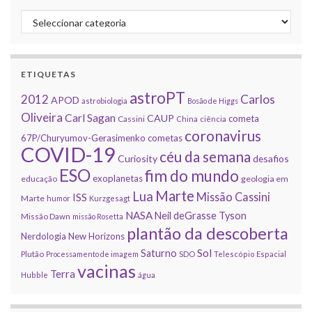
Categorias
ETIQUETAS
astroPT
2012
Carlos
APOD
astrobiologia
Bosão de Higgs
Oliveira
Carl Sagan
CAUP
cometa
Cassini
China
ciência
coronavirus
67P/Churyumov-Gerasimenko
cometas
COVID-19
céu da semana
Curiosity
desafios
ESO
fim do mundo
exoplanetas
educação
geologia em
Marte
Lua
Missão Cassini
ISS
Marte
humor
Kurzgesagt
NASA
Neil deGrasse Tyson
Missão Dawn
missão Rosetta
plantão da descoberta
Nerdologia
New Horizons
Sol
Saturno
Plutão
Processamento de imagem
SDO
Telescópio Espacial
vacinas
Terra
Hubble
água