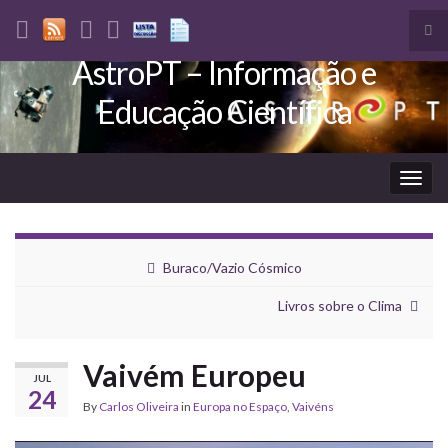
Tog
sea
AstroPT – Informação e
Search for:
for
Educação Científica
Togg
navig
Buraco/Vazio Cósmico
Livros sobre o Clima
Vaivém Europeu
JUL
24
By
Carlos Oliveira
in
Europa no Espaço
,
Vaivéns