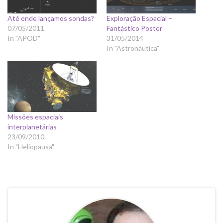
Até onde lançamos sondas?
Exploração Espacial –
07/05/2011
Fantástico Poster
In "APOD"
31/05/2014
In "Astronáutica"
Missões espaciais
interplanetárias
23/09/2010
In "Heliopausa"