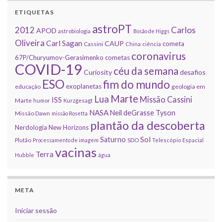
ETIQUETAS
astroPT
2012
Carlos
APOD
astrobiologia
Bosão de Higgs
Oliveira
Carl Sagan
CAUP
cometa
Cassini
China
ciência
coronavirus
67P/Churyumov-Gerasimenko
cometas
COVID-19
céu da semana
Curiosity
desafios
ESO
fim do mundo
exoplanetas
educação
geologia em
Marte
Lua
Missão Cassini
ISS
Marte
humor
Kurzgesagt
NASA
Neil deGrasse Tyson
Missão Dawn
missão Rosetta
plantão da descoberta
Nerdologia
New Horizons
Sol
Saturno
Plutão
Processamento de imagem
SDO
Telescópio Espacial
vacinas
Terra
Hubble
água
META
Iniciar sessão