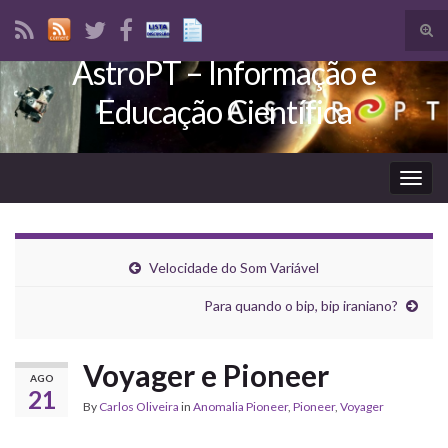
Tog
sear
AstroPT – Informação e
Search for:
for
Educação Científica
Togg
navig
Velocidade do Som Variável
Para quando o bip, bip iraniano?
Voyager e Pioneer
AGO
21
By
Carlos Oliveira
in
Anomalia Pioneer
,
Pioneer
,
Voyager