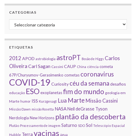
CATEGORIAS
Categorias
ETIQUETAS
astroPT
2012
Carlos
APOD
astrobiologia
Bosão de Higgs
Oliveira
Carl Sagan
CAUP
cometa
Cassini
China
ciência
coronavirus
67P/Churyumov-Gerasimenko
cometas
COVID-19
céu da semana
Curiosity
desafios
ESO
fim do mundo
exoplanetas
educação
geologia em
Marte
Lua
Missão Cassini
ISS
Marte
humor
Kurzgesagt
NASA
Neil deGrasse Tyson
Missão Dawn
missão Rosetta
plantão da descoberta
Nerdologia
New Horizons
Sol
Saturno
Plutão
Processamento de imagem
SDO
Telescópio Espacial
vacinas
Terra
Hubble
água