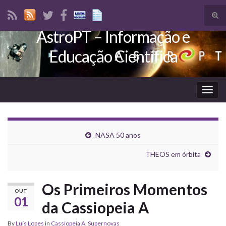
Tog
sear
AstroPT – Informação e
Search for:
for
Educação Científica
Togg
navig
NASA 50 anos
THEOS em órbita
Os Primeiros Momentos
OUT
01
da Cassiopeia A
By
Luís Lopes
in
Cassiopeia A
,
Supernovas