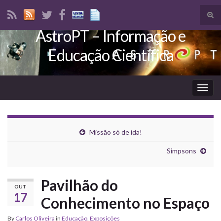
Tog
sear
AstroPT – Informação e
Search for:
for
Educação Científica
Togg
navig
Missão só de ida!
Simpsons
Pavilhão do
OUT
17
Conhecimento no Espaço
By
Carlos Oliveira
in
Educação
,
Exposições