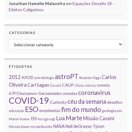
Jonathan Hamelin Malavolta
em
Equações-Desafio 18 –
Efeitos Coligativos
CATEGORIAS
Categorias
ETIQUETAS
astroPT
2012
Carlos
APOD
astrobiologia
Bosão de Higgs
Oliveira
Carl Sagan
CAUP
cometa
Cassini
China
ciência
coronavirus
67P/Churyumov-Gerasimenko
cometas
COVID-19
céu da semana
Curiosity
desafios
ESO
fim do mundo
exoplanetas
educação
geologia em
Marte
Lua
Missão Cassini
ISS
Marte
humor
Kurzgesagt
NASA
Neil deGrasse Tyson
Missão Dawn
missão Rosetta